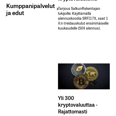
Kumppanipalvelut
Tarjous SalkunRakentajan
ja edut
lukijoille: Käyttämällä​ ​
alennuskoodia​ ​SRFI17X,​ ​saat​ ​1
%:n treidauskulut​ ​ensimmäiselle​ ​
kuukaudelle​ ​(50%​ ​alennus).
Yli 300
kryptovaluuttaa -
Rajattomasti