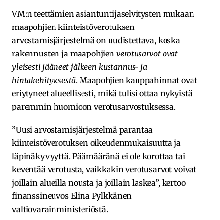
VM:n teettämien asiantuntijaselvitysten mukaan
maapohjien kiinteistöverotuksen
arvostamisjärjestelmä on uudistettava, koska
rakennusten ja maapohjien
verotusarvot ovat
yleisesti jääneet jälkeen kustannus- ja
hintakehityksestä
. Maapohjien kauppahinnat ovat
eriytyneet alueellisesti, mikä tulisi ottaa nykyistä
paremmin huomioon verotusarvostuksessa.
”Uusi arvostamisjärjestelmä parantaa
kiinteistöverotuksen oikeudenmukaisuutta ja
läpinäkyvyyttä. Päämääränä ei ole korottaa tai
keventää verotusta, vaikkakin verotusarvot voivat
joillain alueilla nousta ja joillain laskea”, kertoo
finanssineuvos Elina Pylkkänen
valtiovarainministeriöstä.