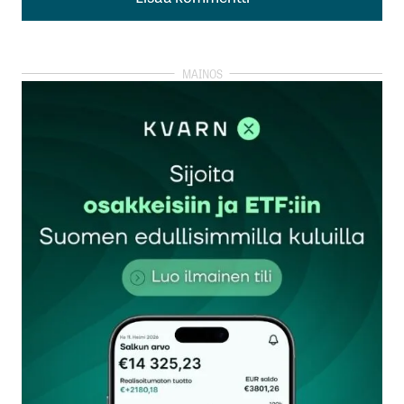
Lisää kommentti
kirjautua
sisään
rekisteröityä
Sähköpostiosoitettasi ei julkaista.
Pakolliset
kentät on merkitty
*
Kommentti
*