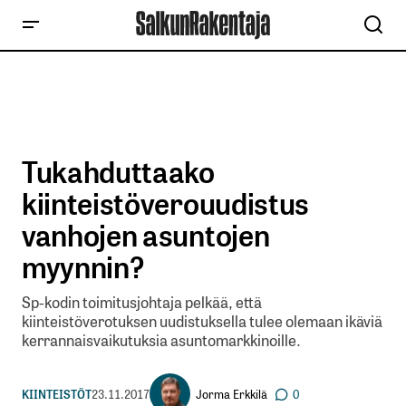
Tukahduttaako
kiinteistöverouudistus
vanhojen asuntojen
myynnin?
Sp-kodin toimitusjohtaja pelkää, että
kiinteistöverotuksen uudistuksella tulee olemaan ikäviä
kerrannaisvaikutuksia asuntomarkkinoille.
Jorma Erkkilä
KIINTEISTÖT
23.11.2017
0