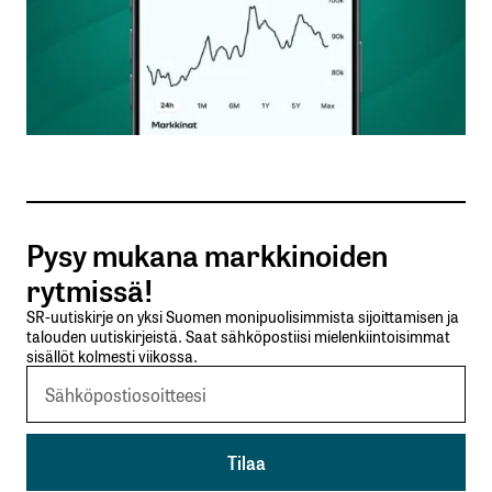
Nimesi tai nimimerkkisi
*
Sähköpostiosoitteesi
*
Tilaa SalkunRakentajan uutiskirje
Pysy mukana markkinoiden
Lähetä kommentti
rytmissä!
SR-uutiskirje on yksi Suomen monipuolisimmista sijoittamisen ja
talouden uutiskirjeistä. Saat sähköpostiisi mielenkiintoisimmat
sisällöt kolmesti viikossa.