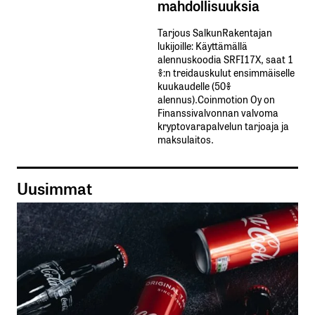
mahdollisuuksia
Tarjous SalkunRakentajan
lukijoille: Käyttämällä​ ​
alennuskoodia​ ​SRFI17X,​ ​saat​ ​1
%:n treidauskulut​ ​ensimmäiselle​ ​
kuukaudelle​ ​(50%​ ​
alennus).Coinmotion Oy on
Finanssivalvonnan valvoma
kryptovarapalvelun tarjoaja ja
maksulaitos.
Uusimmat