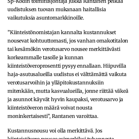
Sp-Kodin toimitusjohtaja Jukka Rantanen pelkää
uudistuksen tuovan mukanaan haitallisia
vaikutuksia asuntomarkkinoille.
”Kiinteistönomistajan kannalta kustannukset
nousevat kohtuuttomasti, jos vanhan omakotitalon
tai kesämökin verotusarvo nousee merkittävästi
korkeammalle tasolle ja kunnan
kiinteistöveroprosentti pysyy ennallaan. Hiipuvilla
haja-asutusalueilla uudistus ei välttämättä vaikuta
verotusarvoihin ja ylläpitokustannuksiin
mitenkään, mutta kasvualueilla, jonne riittää väkeä
ja asunnot käyvät hyvin kaupaksi, verotusarvo ja
kiinteistöveron määrä voivat nousta
moninkertaisesti”, Rantanen varoittaa.
Kustannusnousu voi olla merkittävä. Jos
kiinteistövero nousee esimerkiksi tuhannesta