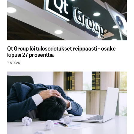
Qt Group löi tulosodotukset reippaasti – osake
kipusi 27 prosenttia
7.8.2026