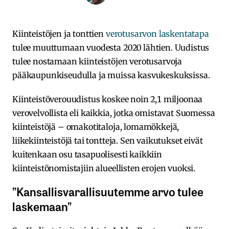
Kiinteistöjen ja tonttien
verotusarvon laskentatapa
tulee muuttumaan vuodesta 2020 lähtien. Uudistus
tulee nostamaan kiinteistöjen verotusarvoja
pääkaupunkiseudulla ja muissa kasvukeskuksissa.
Kiinteistöverouudistus koskee noin 2,1 miljoonaa
verovelvollista eli kaikkia, jotka omistavat Suomessa
kiinteistöjä – omakotitaloja, lomamökkejä,
liikekiinteistöjä tai tontteja. Sen vaikutukset eivät
kuitenkaan osu tasapuolisesti kaikkiin
kiinteistönomistajiin alueellisten erojen vuoksi.
”Kansallisvarallisuutemme arvo tulee
laskemaan”