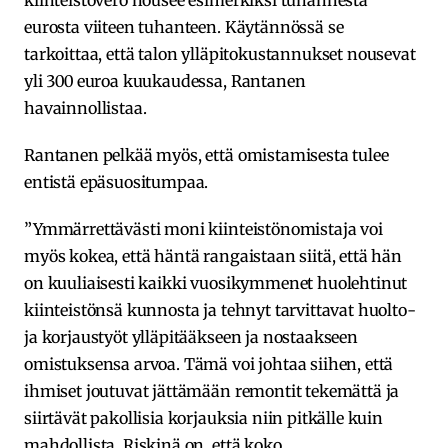
eurosta viiteen tuhanteen. Käytännössä se
tarkoittaa, että talon ylläpitokustannukset nousevat
yli 300 euroa kuukaudessa, Rantanen
havainnollistaa.
Rantanen pelkää myös, että omistamisesta tulee
entistä epäsuositumpaa.
”Ymmärrettävästi moni kiinteistönomistaja voi
myös kokea, että häntä rangaistaan siitä, että hän
on kuuliaisesti kaikki vuosikymmenet huolehtinut
kiinteistönsä kunnosta ja tehnyt tarvittavat huolto-
ja korjaustyöt ylläpitääkseen ja nostaakseen
omistuksensa arvoa. Tämä voi johtaa siihen, että
ihmiset joutuvat jättämään remontit tekemättä ja
siirtävät pakollisia korjauksia niin pitkälle kuin
mahdollista. Riskinä on, että koko