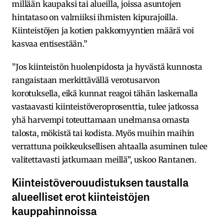
millään kaupaksi tai alueilla, joissa asuntojen
hintataso on valmiiksi ihmisten kipurajoilla.
Kiinteistöjen ja kotien pakkomyyntien määrä voi
kasvaa entisestään.”
”Jos kiinteistön huolenpidosta ja hyvästä kunnosta
rangaistaan merkittävällä verotusarvon
korotuksella, eikä kunnat reagoi tähän laskemalla
vastaavasti kiinteistöveroprosenttia, tulee jatkossa
yhä harvempi toteuttamaan unelmansa omasta
talosta, mökistä tai kodista. Myös muihin maihin
verrattuna poikkeuksellisen ahtaalla asuminen tulee
valitettavasti jatkumaan meillä”, uskoo Rantanen.
Kiinteistöverouudistuksen taustalla
alueelliset erot kiinteistöjen
kauppahinnoissa