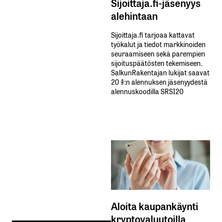
Sijoittaja.fi-jäsenyys
alehintaan
Sijoittaja.fi tarjoaa kattavat
työkalut ja tiedot markkinoiden
seuraamiseen sekä parempien
sijoituspäätösten tekemiseen.
SalkunRakentajan lukijat saavat
20 %:n alennuksen jäsenyydestä
alennuskoodilla SRSI20
Aloita kaupankäynti
kryptovaluutoilla