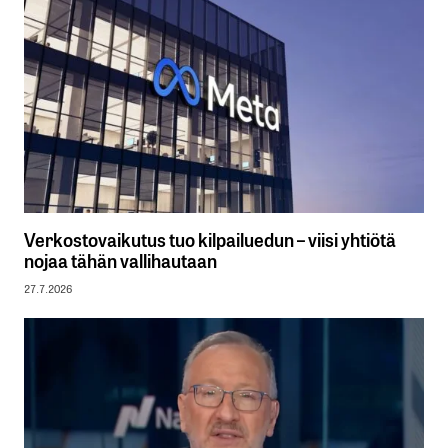
Verkostovaikutus tuo kilpailuedun – viisi yhtiötä
nojaa tähän vallihautaan
27.7.2026