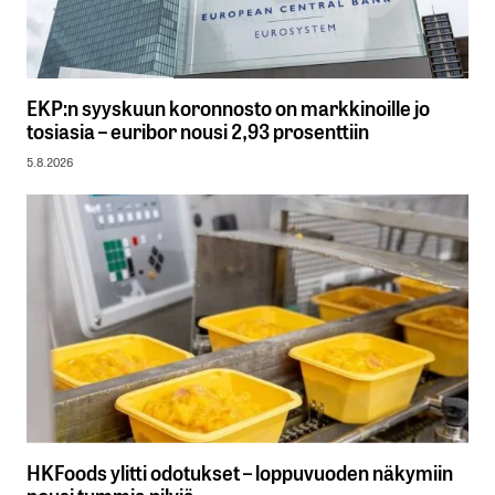
EKP:n syyskuun koronnosto on markkinoille jo
tosiasia – euribor nousi 2,93 prosenttiin
5.8.2026
HKFoods ylitti odotukset – loppuvuoden näkymiin
nousi tummia pilviä