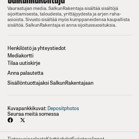
Vaurastujan media. SalkunRakentaja sisältää sisältöjä
sijoittamisesta, taloudesta, yrittäjyydesta ja arjen raha-
asioista. Sivusto sisältää myös kumppaneidensa kaupallista
sisältöä. SalkunRakentaja ei anna sijoitussuosituksia.
Henkilöstö ja yhteystiedot
Mediakortti
Tilaa uutiskirje
Anna palautetta
Sisällöntuottajaksi SalkunRakentajaan
Kuvapankkikuvat:
Depositphotos
Seuraa meitä somessa
Tietosuojaseloste
Käyttöehdot
Evästevalinnat