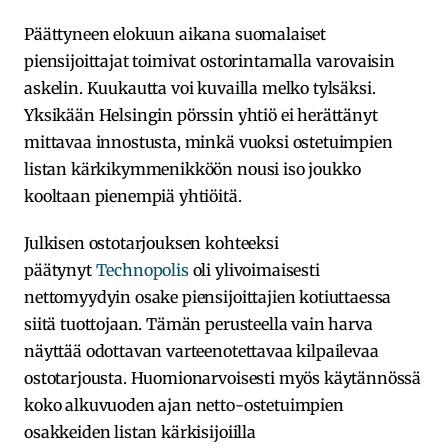
Päättyneen elokuun aikana suomalaiset
piensijoittajat toimivat ostorintamalla varovaisin
askelin. Kuukautta voi kuvailla melko tylsäksi.
Yksikään Helsingin pörssin yhtiö ei herättänyt
mittavaa innostusta, minkä vuoksi ostetuimpien
listan kärkikymmenikköön nousi iso joukko
kooltaan pienempiä yhtiöitä.
Julkisen ostotarjouksen kohteeksi
päätynyt
Technopolis
oli ylivoimaisesti
nettomyydyin osake piensijoittajien kotiuttaessa
siitä tuottojaan. Tämän perusteella vain harva
näyttää odottavan varteenotettavaa kilpailevaa
ostotarjousta. Huomionarvoisesti myös käytännössä
koko alkuvuoden ajan netto-ostetuimpien
osakkeiden listan kärkisijoiilla