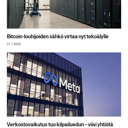
Bitcoin-louhijoiden sähkö virtaa nyt tekoälylle
27.7.2026
Verkostovaikutus tuo kilpailuedun – viisi yhtiötä