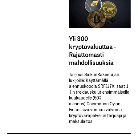
Yli 300
kryptovaluuttaa -
Rajattomasti
mahdollisuuksia
Tarjous SalkunRakentajan
lukijoille: Käyttämällä​ ​
alennuskoodia​ ​SRFI17X,​ ​saat​ ​1
%:n treidauskulut​ ​ensimmäiselle​ ​
kuukaudelle​ ​(50%​ ​
alennus).Coinmotion Oy on
Finanssivalvonnan valvoma
kryptovarapalvelun tarjoaja ja
maksulaitos.