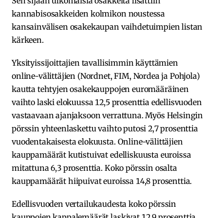
Sen sijaan ulkomaisia osakkeita lisättiin
kannabisosakkeiden kolmikon noustessa
kansainvälisen osakekaupan vaihdetuimpien listan
kärkeen.
Yksityissijoittajien tavallisimmin käyttämien
online-välittäjien (Nordnet, FIM, Nordea ja Pohjola)
kautta tehtyjen osakekauppojen euromääräinen
vaihto laski elokuussa 12,5 prosenttia edellisvuoden
vastaavaan ajanjaksoon verrattuna. Myös Helsingin
pörssin yhteenlaskettu vaihto putosi 2,7 prosenttia
vuodentakaisesta elokuusta. Online-välittäjien
kauppamäärät kutistuivat edelliskuusta euroissa
mitattuna 6,3 prosenttia. Koko pörssin osalta
kauppamäärät hiipuivat euroissa 14,8 prosenttia.
Edellisvuoden vertailukaudesta koko pörssin
kauppojen kappalemäärät laskivat 12,9 prosenttia.