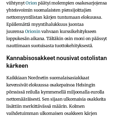
viihtynyt
Orion
päätyi molempien osakesarjojensa
yhteisvoimin suomalaisten piensijoittajien
nettomyyntilistan kärjen tuntumaan elokuussa.
Epäilemättä myyntihalukkuus juontaa
juurensa
Orionin
vahvaan kurssikehitykseen
loppukesän aikana. Tältäkin osin moni on päässyt
nauttimaan suotuisasta tuottokehityksestä.
Kannabisosakkeet nousivat ostolistan
kärkeen
Kaikkiaan Nordnetin suomalaisasiakkaat
kevensivät elokuussa osakepainoa Helsingin
pörssissä reilulla kymmenellä miljoonalla eurolla
nettomääräisesti. Sen sijaan ulkomaisia osakkeita
lisättiin merkittävässä määrin. Kolmen
vaihdetuimman ulkomaisen osakkeen kärjen