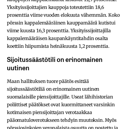
Yksityissijoittajien kauppoja toteutettiin 18,6
prosenttia viime vuoden elokuuta vähemmän. Koko
pörssin kappalemääräinen kauppamäärä kutistui
viime kuusta 16,3 prosenttia. Yksityissijoittajilla
kappalemääräisen kaupankäyntitahdin osalta
koettiin hiipumista heinäkuusta 1,2 prosenttia.
Sijoitussäästötili on erinomainen
uutinen
Maan hallituksen tuore päätös esittää
sijoitussäästötiliä on erinomainen uutinen
suomalaisille piensijoittajille. Useat lähihistorian
poliittiset päätökset ovat kuormittaneet varsinkin
kotimaisen piensijoittajan verotaakkaa
pääomatuloverotukseen tehdyin muutoksin. Myös
pörssiosinkojen veronalaista osuutta on nostettu ja