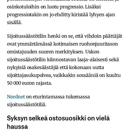
osinkotuloihin on luotu progressio. Lisäksi
progressiotakin on jo ehditty kiristää lyhyen ajan
sisällä.
Sijoitussäästötilin henki on se, että vihdoin päättäjät
ovat ymmärtämässä kotimaisen ruohonjuuritason
omistajuuden suuren merkityksen. Uskon
sijoitussäästötilin kiinnostavan laaja-alaisesti sekä
nykyisiä osakesäästäjiä että kokonaan uutta
sijoittajasukupolvea, vaikkakin soraääniä on kuultu
50 000 euron rajasta.
Nordnet
on eturintamassa tukemassa
sijoitussäästötiliä.
Syksyn selkeä ostosuosikki on vielä
haussa