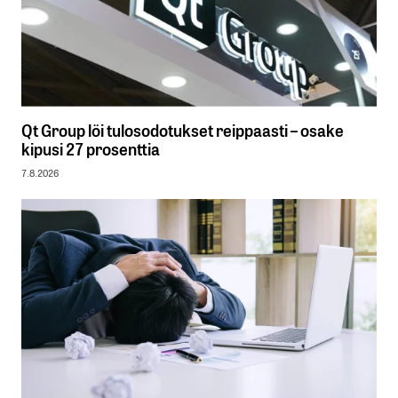
Qt Group löi tulosodotukset reippaasti – osake
kipusi 27 prosenttia
7.8.2026