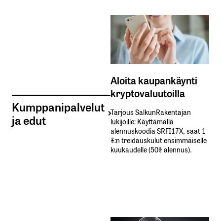
Aloita kaupankäynti
kryptovaluutoilla
Kumppanipalvelut
Tarjous SalkunRakentajan
ja edut
lukijoille: Käyttämällä​ ​
alennuskoodia​ ​SRFI17X,​ ​saat​ ​1
%:n treidauskulut​ ​ensimmäiselle​ ​
kuukaudelle​ ​(50%​ ​alennus).