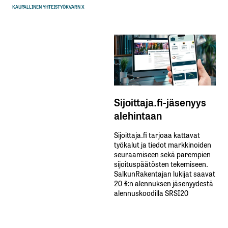
KAUPALLINEN YHTEISTYÖ
KVARN X
Sijoittaja.fi-jäsenyys
alehintaan
Sijoittaja.fi tarjoaa kattavat
työkalut ja tiedot markkinoiden
seuraamiseen sekä parempien
sijoituspäätösten tekemiseen.
SalkunRakentajan lukijat saavat
20 %:n alennuksen jäsenyydestä
alennuskoodilla SRSI20