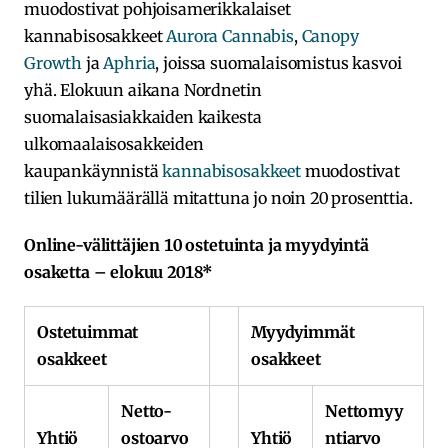
muodostivat pohjoisamerikkalaiset
kannabisosakkeet
Aurora Cannabis
,
Canopy
Growth
ja
Aphria
, joissa suomalaisomistus kasvoi
yhä. Elokuun aikana Nordnetin
suomalaisasiakkaiden kaikesta
ulkomaalaisosakkeiden
kaupankäynnistä
kannabisosakkeet
muodostivat
tilien lukumäärällä mitattuna jo noin 20 prosenttia.
Online-välittäjien 10 ostetuinta ja myydyintä
osaketta – elokuu 2018*
Ostetuimmat
Myydyimmät
osakkeet
osakkeet
Netto-
Nettomyy
Yhtiö
ostoarvo
Yhtiö
ntiarvo