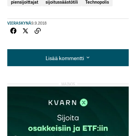
piensijoittajat
sijoitussäästötili
Technopolis
VIERASKYNÄ
9.9.2018
Lisää kommentti
Lisää kommentti
kirjautua
sisään
rekisteröityä