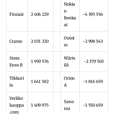
Nokia
n
Finnair
2 406 229
-4 395 556
Renka
at
Outot
Cramo
2 031 320
-2 998 543
ec
Stora
Wärts
1 959 576
-2 379 503
Enso R
ilä
Tikkuri
Orion
1 641 582
-1 816 659
la
A
Verkko
Sano
kauppa
1 409 975
-1 550 659
ma
.com