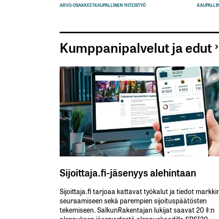
ARVO-OSAKKEET
KAUPALLINEN YHTEISTYÖ
KAUPALLIN
Kumppanipalvelut ja edut
Sijoittaja.fi-jäsenyys alehintaan
Sijoittaja.fi tarjoaa kattavat työkalut ja tiedot markk
seuraamiseen sekä parempien sijoituspäätösten
tekemiseen. SalkunRakentajan lukijat saavat 20 %:n
alennuksen jäsenyydestä alennuskoodilla SRSI20