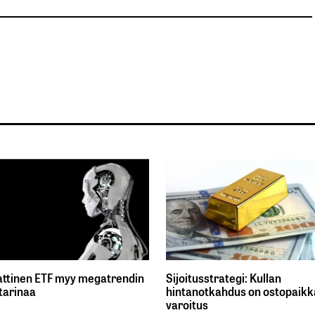
ttinen ETF myy megatrendin
Sijoitusstrategi: Kullan
tarinaa
hintanotkahdus on ostopaikka
varoitus