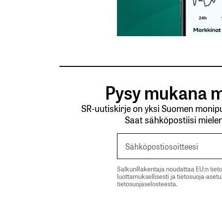
Nimesi tai nimimerkkisi
*
Pysy mukana m
Tilaa SalkunRakentajan uutiskirje
SR-uutiskirje on yksi Suomen monipuo
Lähetä kommentti
Saat sähköpostiisi mielen
SalkunRakentaja noudattaa EU:n tieto
luottamuksellisesti ja tietosuoja-aset
tietosuojaselosteesta.