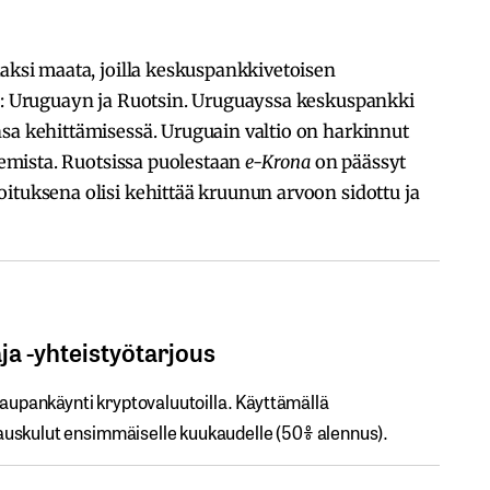
kaksi maata, joilla keskuspankkivetoisen
lä: Uruguayn ja Ruotsin. Uruguayssa keskuspankki
a kehittämisessä. Uruguain valtio on harkinnut
isemista. Ruotsissa puolestaan
e-Krona
on päässyt
ituksena olisi kehittää kruunun arvoon sidottu ja
 ​-​​yhteistyötarjous
kaupankäynti kryptovaluutoilla.​ ​Käyttämällä​ ​
uskulut​ ​ensimmäiselle​ ​kuukaudelle​ ​(50%​ ​alennus).