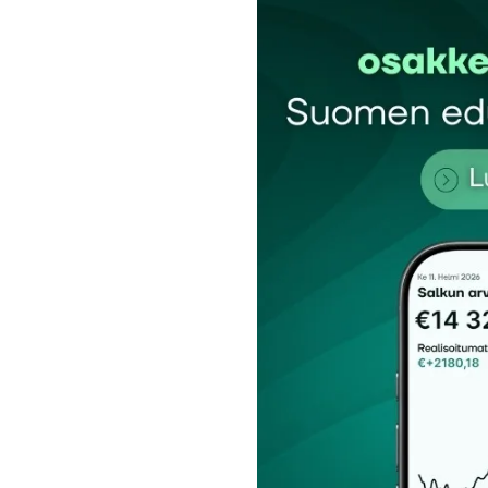
Nyt kun ei sitä ruotsalaisiin kohdistettua 
olisi vaikkapa ”suvaitsevaisuusvaluutta”? 
käyttäjä ainoastaan suvaitsee, että valtio 
Bernstein
13.1.2019 at 15:32
Vastaa
kirj
Sähköpostiosoitettasi ei julkaista.
Pakollis
Kommentti
*