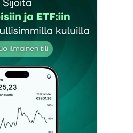
perinteistä herjaa ole enää lupa ääneen lausua, niin miten
Ei mitään kiellettyä herjaa tässäkään, vaan ko valuutan
valvoo häntä 24/7/365.
autua sisään
rekisteröityä
et kentät on merkitty
*