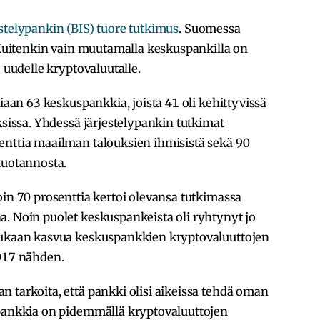
stelypankin (BIS) tuore tutkimus
. Suomessa
. Kuitenkin vain muutamalla keskuspankilla on
e uudelle kryptovaluutalle.
kiaan 63 keskuspankkia, joista 41 oli kehittyvissä
ksissa. Yhdessä järjestelypankin tutkimat
enttia maailman talouksien ihmisistä sekä 90
tuotannosta.
oin 70 prosenttia kertoi olevansa tutkimassa
a. Noin puolet keskuspankeista oli ryhtynyt jo
 mukaan kasvua keskuspankkien kryptovaluuttojen
2017 nähden.
 tarkoita, että pankki olisi aikeissa tehdä oman
spankkia on pidemmällä kryptovaluuttojen