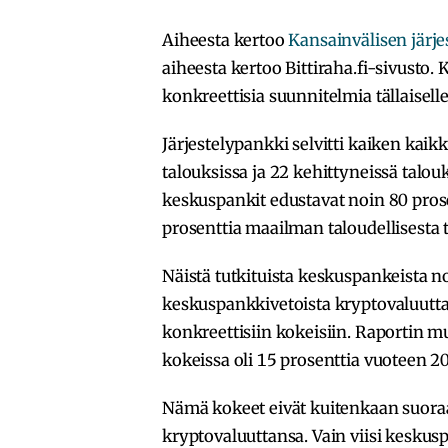
Aiheesta kertoo
Kansainvälisen järje
aiheesta kertoo Bittiraha.fi-sivusto
konkreettisia suunnitelmia tällaisell
Järjestelypankki selvitti kaiken kaik
talouksissa ja 22 kehittyneissä talou
keskuspankit edustavat noin 80 pros
prosenttia maailman taloudellisesta 
Näistä tutkituista keskuspankeista n
keskuspankkivetoista kryptovaluutta
konkreettisiin kokeisiin. Raportin
kokeissa oli 15 prosenttia vuoteen 
Nämä kokeet eivät kuitenkaan suoraan
kryptovaluuttansa. Vain viisi kesku