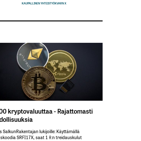
KAUPALLINEN YHTEISTYÖ
KVARN X
300 kryptovaluuttaa - Rajattomasti
ollisuuksia
s SalkunRakentajan lukijoille: Käyttämällä​ ​
koodia​ ​SRFI17X,​ ​saat​ ​1 %:n treidauskulut​ ​