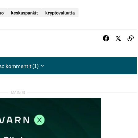
so
keskuspankit
kryptovaluutta
so kommentit (1)
so kommentit (1)
 oleva kryptovaluutta.”
tävissä oleva”. Kuinka voisikaan valvontaan perustuva
n liikahduksen ilman että valtio saisi siitä tiedon ?
ri krypto-ominaisuus eli jäljittämättömyys, joten
”ruotsalaisempaan” suuntaan.