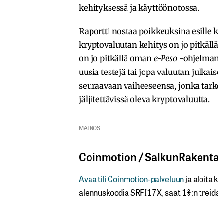
kehityksessä ja käyttöönotossa.
Raportti nostaa poikkeuksina esille 
kryptovaluutan kehitys on jo pitkäl
on jo pitkällä oman
e-Peso
-ohjelmans
uusia testejä tai jopa valuutan julka
seuraavaan vaiheeseensa, jonka tarko
jäljitettävissä oleva kryptovaluutta.
MAINOS
Coinmotion​ / ​SalkunRakentaja
Avaa​ ​tili​ ​Coinmotion-palveluun
ja aloita 
alennuskoodia​ ​SRFI17X,​ ​saat​ ​1%:n treida