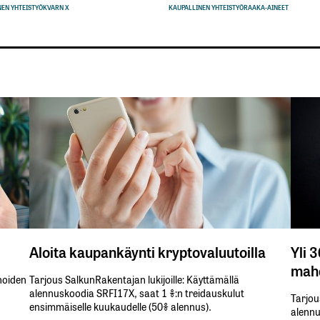
EN YHTEISTYÖ
KVARN X
KAUPALLINEN YHTEISTYÖ
RAAKA-AINEET
Aloita kaupankäynti kryptovaluutoilla
Yli 
mahd
inoiden
Tarjous SalkunRakentajan lukijoille: Käyttämällä​ ​
alennuskoodia​ ​SRFI17X,​ ​saat​ ​1 %:n treidauskulut​ ​
Tarjou
ensimmäiselle​ ​kuukaudelle​ ​(50%​ ​alennus).
alennus