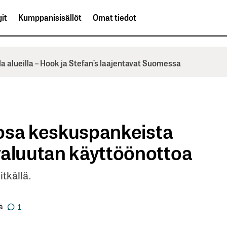
it
Kumppanisisällöt
Omat tiedot
la alueilla – Hook ja Stefan’s laajentavat Suomessa
n osa keskuspankeista
valuutan käyttöönottoa
tkällä.
ä
1