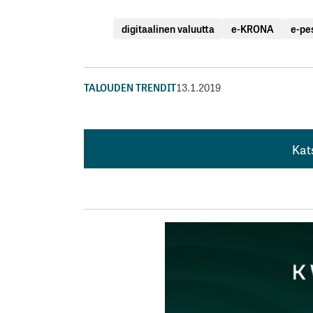
digitaalinen valuutta
e-KRONA
e-pe
TALOUDEN TRENDIT
13.1.2019
Kat
Kat
”…kruunun arvoon sidottu ja jäljitettävissä
Tulihan se pukinsorkka sieltä eli ”jäljitet
kansankoti-poliisivaltio hyväksyä äyrinkää
Koko kryptovaluutan idea kuitenkin on juu
samantien pitää muuttaa valuutan nimeä 