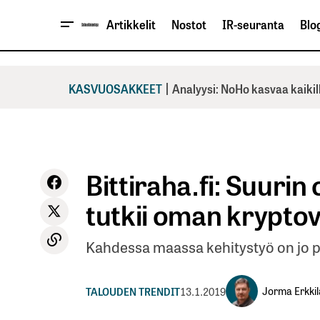
Artikkelit
Nostot
IR-seuranta
Blog
|
KASVUOSAKKEET
Analyysi: NoHo kasvaa kaikil
Bittiraha.fi: Suuri
tutkii oman krypto
Kahdessa maassa kehitystyö on jo pi
Jorma Erkkil
TALOUDEN TRENDIT
13.1.2019