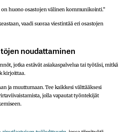
 on huono osastojen välinen kommunikointi.”
eastaan, vaadi suoraa viestintää eri osastojen
ntöjen noudattaminen
nnöt, jotka estävät asiakaspalvelua tai työtäsi, mitkä
 kirjoittaa.
aan ja muuttumaan. Tee kaikkesi välttääksesi
irtaviivaistamista, jolla vapautat työntekijät
ekemiseen.
ainutlaatuisen työkulttuurin
, jossa tiimityötä