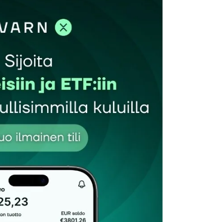
et kentät on merkitty
*
Sähköpostiosoitteesi
*