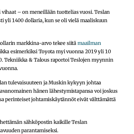
i vihaat – on meneillään tuottelias vuosi. Teslan
ti yli 1400 dollaria, kun se oli vielä maaliskuun
ollarin markkina-arvo tekee siitä
maailman
aikka esimerkiksi Toyota myi vuonna 2019 yli 10
00. Tekniikka & Talous raportoi Teslojen myynnin
 vuonna.
eslan tulevaisuuteen ja Muskin kykyyn johtaa
epätavanomainen hänen lähestymistapansa voi joskus
ossa perinteiset johtamiskäytännöt eivät välttämättä
hettämän sähköpostin kaikille Teslan
ottavuuden parantamiseksi.