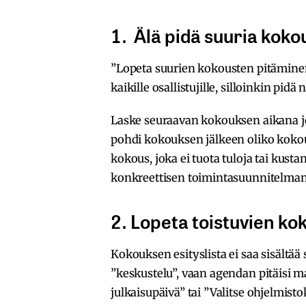
1. Älä pidä suuria koko
”Lopeta suurien kokousten pitäminen, 
kaikille osallistujille, silloinkin pidä
Laske seuraavan kokouksen aikana jo
pohdi kokouksen jälkeen oliko kok
kokous, joka ei tuota tuloja tai kust
konkreettisen toimintasuunnitelma
2. Lopeta toistuvien k
Kokouksen esityslista ei saa sisältää
”keskustelu”, vaan agendan pitäisi m
julkaisupäivä” tai ”Valitse ohjelmis