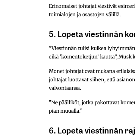
Erinomaiset johtajat viestivät esimerki
toimialojen ja osastojen välillä.
5. Lopeta viestinnän 
”Viestinnän tulisi kulkea lyhyimmän r
eikä ’komentoketjun’ kautta”, Musk ki
Monet johtajat ovat mukana erilaisiss
johtajat luottavat siihen, että asian
valvontaansa.
”Ne päälliköt, jotka pakottavat kome
pian muualla.”
6. Lopeta viestinnän ra