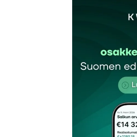
Sähköpostiosoitettasi ei julkaista.
Pakollis
Kommentti
*
Nimesi tai nimimerkkisi
*
Tilaa SalkunRakentajan uutiskirje
Lähetä kommentti