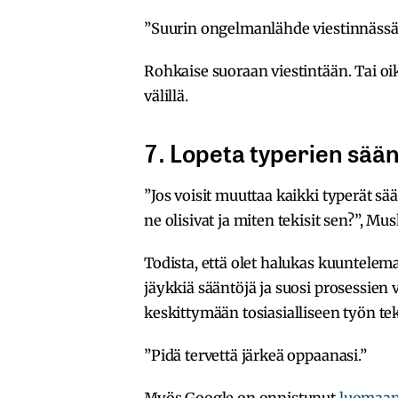
”Suurin ongelmanlähde viestinnässä
Rohkaise suoraan viestintään. Tai oik
välillä.
7. Lopeta typerien sää
”Jos voisit muuttaa kaikki typerät sää
ne olisivat ja miten tekisit sen?”, Musk
Todista, että olet halukas kuuntelem
jäykkiä sääntöjä ja suosi prosessien v
keskittymään tosiasialliseen työn t
”Pidä tervettä järkeä oppaanasi.”
Myös Google on onnistunut
luomaan 