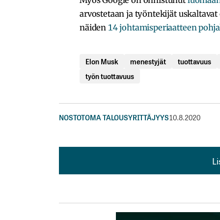
arvostetaan ja työntekijät uskaltavat
näiden
14 johtamisperiaatteen pohjal
Elon Musk
menestyjät
tuottavuus
työn tuottavuus
NOSTOT
OMA TALOUS
YRITTÄJYYS
10.8.2020
L
L
kirj