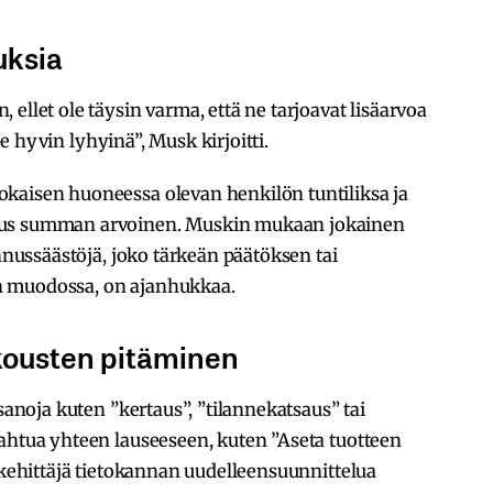
uksia
ellet ole täysin varma, että ne tarjoavat lisäarvoa
 ne hyvin lyhyinä”, Musk kirjoitti.
kaisen huoneessa olevan henkilön tuntiliksa ja
ous summan arvoinen. Muskin mukaan jokainen
annussäästöjä, joko tärkeän päätöksen tai
n muodossa, on ajanhukkaa.
okousten pitäminen
 sanoja kuten ”kertaus”, ”tilannekatsaus” tai
ahtua yhteen lauseeseen, kuten ”Aseta tuotteen
tokehittäjä tietokannan uudelleensuunnittelua