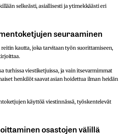
llään selkeästi, asiallisesti ja ytimekkäästi eri
komentoketjujen seuraaminen
eitin kautta, joka tarvitaan työn suorittamiseen,
rjoittaa.
a turhissa viestiketjuissa, ja vain itsevarmimmat
omaiset henkilöt saavat asian hoidettua ilman heidän
ntoketjujen käyttöä viestinnässä, työskentelevät
joittaminen osastojen välillä