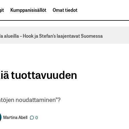
it
Kumppanisisällöt
Omat tiedot
la alueilla – Hook ja Stefan’s laajentavat Suomessa
kiä tuottavuuden
äntöjen noudattaminen”?
Martina Abell
0