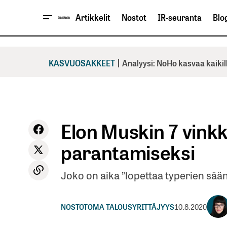
Artikkelit
Nostot
IR-seuranta
Blog
|
KASVUOSAKKEET
Analyysi: NoHo kasvaa kaikil
Elon Muskin 7 vink
parantamiseksi
Joko on aika ”lopettaa typerien sä
NOSTOT
OMA TALOUS
YRITTÄJYYS
10.8.2020