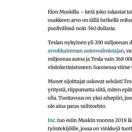
Elon Muskilla – ketä joko rakastat ta
osakkeen arvo on tällä hetkellä reilus
puolivälissä noin 360 dollaria.
Teslan nykyinen yli 200 miljoonan d
arvokkaimman autonvalmistajan
, v
miljoonaa autoa ja Tesla vain 368 0
viisinkertaistuneen Suomessa viime
Monet sijoittajat uskovat selvästi T
yritystä, riippumatta siitä, miten 
olla. Tuottavuus on yksi aihepiiri, j
ole aina paras vaihtoehto.
Inc.
tuo esiin Muskin vuonna 2018 lä
työntekijöille, jossa on vinkkejä tu