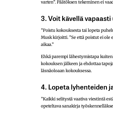
varten”. Päätöksen tekeminen ei va
3. Voit kävellä vapaasti
”Poistu kokouksesta tai lopeta puhelu 
Musk kirjoitti. ”Se että poistut ei ol
aikaa.”
Ehkä parempi lähestymistapa kuiten
kokouksen jälkeen ja ehdottaa tapoja,
läsnäoloaan kokouksessa.
4. Lopeta lyhenteiden j
”Kaikki selitystä vaativa viestintä 
opeteltava sanakirja työskennelläkse