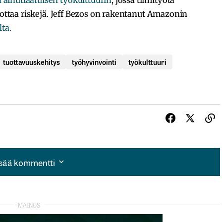
 ottaa riskejä. Jeff Bezos on rakentanut Amazonin
ta.
tuottavuuskehitys
työhyvinvointi
työkulttuuri
isää kommentti
isää kommentti
autua sisään
rekisteröityä