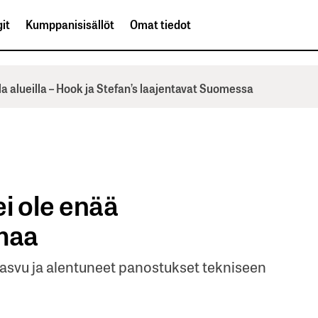
it
Kumppanisisällöt
Omat tiedot
la alueilla – Hook ja Stefan’s laajentavat Suomessa
i ole enää
maa
svu ja alentuneet panostukset tekniseen