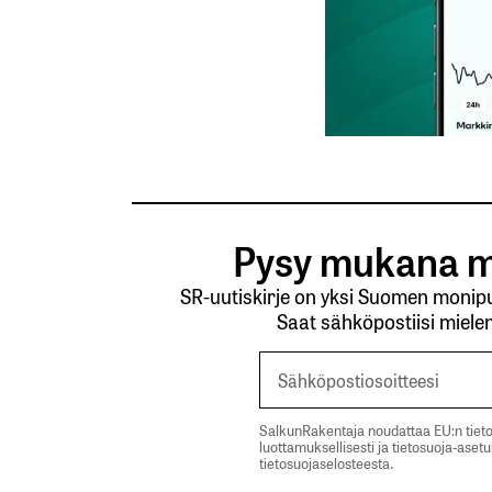
Lähetä kommentti
Pysy mukana m
SR-uutiskirje on yksi Suomen monipuo
Saat sähköpostiisi mielen
SalkunRakentaja noudattaa EU:n tieto
luottamuksellisesti ja tietosuoja-aset
tietosuojaselosteesta.