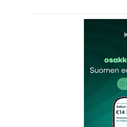
kirj
Sähköpostiosoitettasi ei julkaista.
Pakollis
Kommentti
*
Nimesi tai nimimerkkisi
*
Tilaa SalkunRakentajan uutiskirje