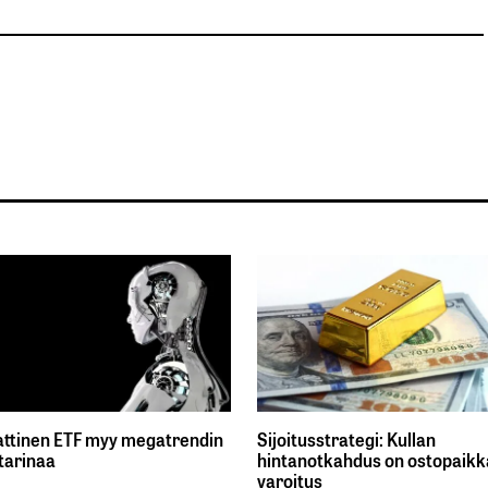
ttinen ETF myy megatrendin
Sijoitusstrategi: Kullan
tarinaa
hintanotkahdus on ostopaikka
varoitus