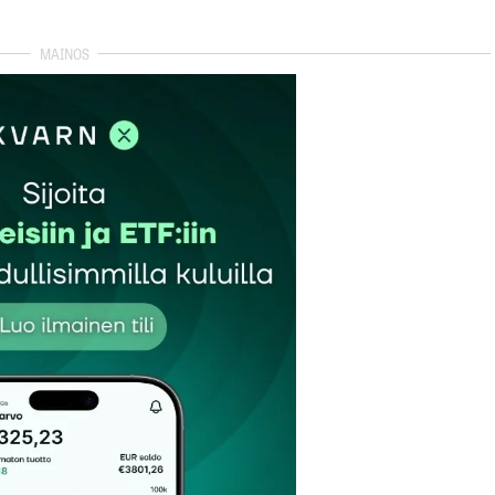
autua sisään
rekisteröityä
et kentät on merkitty
*
Sähköpostiosoitteesi
*