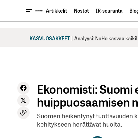
Artikkelit
Nostot
IR-seuranta
Blog
|
KASVUOSAKKEET
Analyysi: NoHo kasvaa kaikil
Ekonomisti: Suomi e
huippuosaamisen 
Suomen heikentynyt tuottavuuden ka
kehitykseen herättävät huolta.