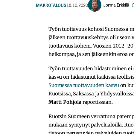
Jorma Erkkilä
MAKROTALOUS
18.10.2020
Työn tuottavuus kohosi Suomessa me
jälkeen tuottavuuskehitys oli usea
tuottavuus koheni. Vuosien 2012-20
heikompaa, ja sen jälkeenkin eroa on 
Työn tuottavuuden hidastuminen ei 
kasvu on hidastunut kaikissa teolli
Suomessa tuottavuuden kasvu
on ku
Ruotsissa, Saksassa ja Yhdysvalloissa
Matti Pohjola
raportissaan.
Ruotsin Suomeen verrattuna parempi
mukaan syntynyt palvelualoilla. Ruot
tietoon perustuvien palveluiden tuot