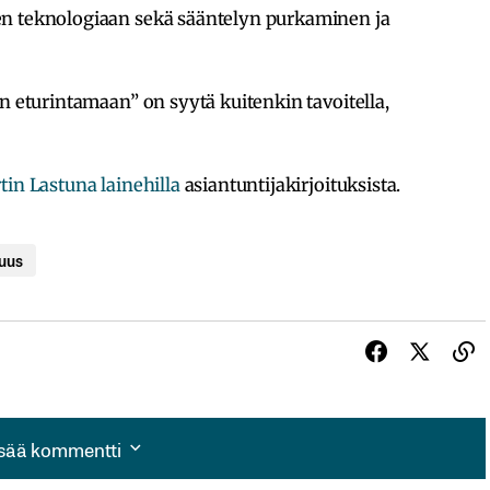
en teknologiaan sekä sääntelyn purkaminen ja
en eturintamaan” on syytä kuitenkin tavoitella,
in Lastuna lainehilla
asiantuntijakirjoituksista.
vuus
isää kommentti
isää kommentti