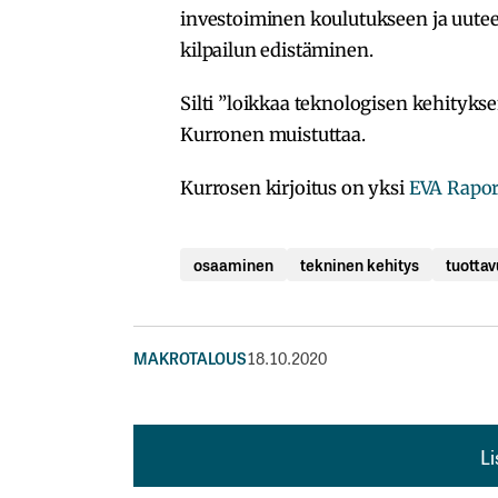
investoiminen koulutukseen ja uute
kilpailun edistäminen.
Silti ”loikkaa teknologisen kehityks
Kurronen muistuttaa.
Kurrosen kirjoitus on yksi
EVA Raport
osaaminen
tekninen kehitys
tuotta
MAKROTALOUS
18.10.2020
L
L