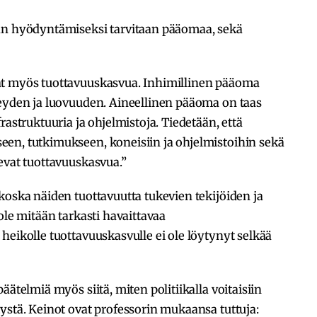
an hyödyntämiseksi tarvitaan pääomaa, sekä
at myös tuottavuuskasvua. Inhimillinen pääoma
veyden ja luovuuden. Aineellinen pääoma on taas
rastruktuuria ja ohjelmistoja. Tiedetään, että
en, tutkimukseen, koneisiin ja ohjelmistoihin sekä
evat tuottavuuskasvua.”
koska näiden tuottavuutta tukevien tekijöiden ja
ole mitään tarkasti havaittavaa
heikolle tuottavuuskasvulle ei ole löytynyt selkää
äätelmiä myös siitä, miten politiikalla voitaisiin
ystä. Keinot ovat professorin mukaansa tuttuja: