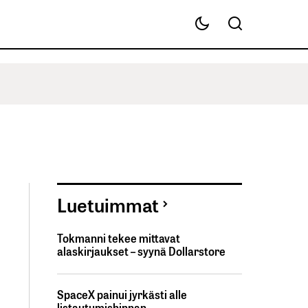
Luetuimmat
Tokmanni tekee mittavat
alaskirjaukset – syynä Dollarstore
SpaceX painui jyrkästi alle
listautumishinnan