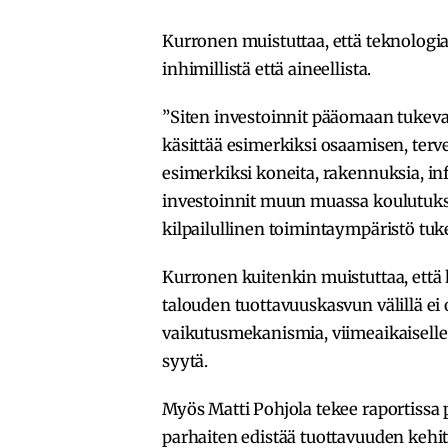
Kurronen muistuttaa, että teknologi
inhimillistä että aineellista.
”Siten investoinnit pääomaan tukev
käsittää esimerkiksi osaamisen, ter
esimerkiksi koneita, rakennuksia, inf
investoinnit muun muassa koulutukse
kilpailullinen toimintaympäristö tuk
Kurronen kuitenkin muistuttaa, että 
talouden tuottavuuskasvun välillä ei 
vaikutusmekanismia, viimeaikaiselle 
syytä.
Myös Matti Pohjola tekee raportissa p
parhaiten edistää tuottavuuden kehit