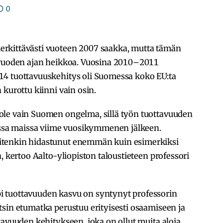
0
rkittävästi vuoteen 2007 saakka, mutta tämän
n vuoden ajan heikkoa. Vuosina 2010–2011
14 tuottavuuskehitys oli Suomessa koko EU:ta
kurottu kiinni vain osin.
ole vain Suomen ongelma, sillä työn tuottavuuden
sissa maissa viime vuosikymmenen jälkeen.
itenkin hidastunut enemmän kuin esimerkiksi
, kertoo Aalto-yliopiston taloustieteen professori
 tuottavuuden kasvu on syntynyt professorin
sin etumatka perustuu erityisesti osaamiseen ja
tavuuden kehitykseen, joka on ollut muita aloja