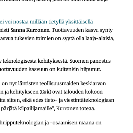
ei voi nostaa millään tietyllä yksittäisellä
misti
Sanna Kurronen
. Tuottavuuden kasvu synty
kasvua tukevien toimien on syytä olla laaja-alaisia,
y teknologisesta kehityksestä. Suomen panostus
tuottavuuden kasvuun on kuitenkin hiipunut.
 on nyt läntisten teollisuusmaiden keskiarvon
en ja kehitykseen (t&k) ovat talouden kokoon
 sitten, eikä edes tieto- ja viestintäteknologiaan
pärjätä kilpailijamaille”, Kurronen toteaa.
huipputeknologian ja -osaamisen maana on