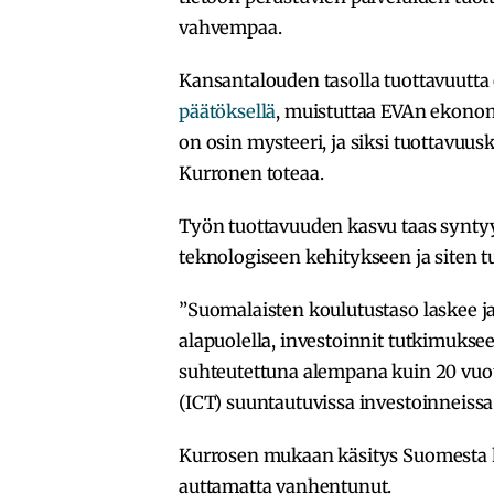
vahvempaa.
Kansantalouden tasolla tuottavuutta
päätöksellä
, muistuttaa EVAn ekono
on osin mysteeri, ja siksi tuottavuus
Kurronen toteaa.
Työn tuottavuuden kasvu taas synty
teknologiseen kehitykseen ja siten 
”Suomalaisten koulutustaso laskee ja
alapuolella, investoinnit tutkimukse
suhteutettuna alempana kuin 20 vuotta
(ICT) suuntautuvissa investoinneissa 
Kurrosen mukaan käsitys Suomesta 
auttamatta vanhentunut.