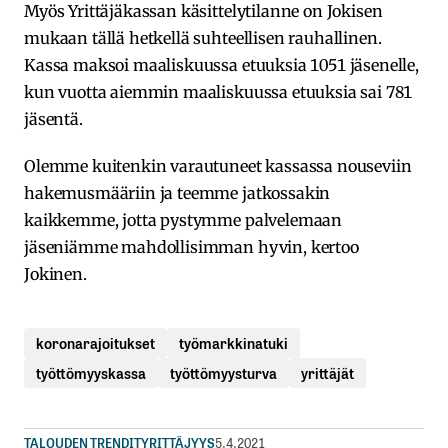
Myös Yrittäjäkassan käsittelytilanne on Jokisen
mukaan tällä hetkellä suhteellisen rauhallinen.
Kassa maksoi maaliskuussa etuuksia 1051 jäsenelle,
kun vuotta aiemmin maaliskuussa etuuksia sai 781
jäsentä.
Olemme kuitenkin varautuneet kassassa nouseviin
hakemusmääriin ja teemme jatkossakin
kaikkemme, jotta pystymme palvelemaan
jäseniämme mahdollisimman hyvin, kertoo
Jokinen.
koronarajoitukset
työmarkkinatuki
työttömyyskassa
työttömyysturva
yrittäjät
TALOUDEN TRENDIT
YRITTÄJYYS
5.4.2021