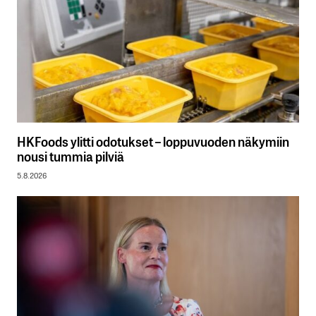
HKFoods ylitti odotukset – loppuvuoden näkymiin
nousi tummia pilviä
5.8.2026