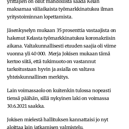
yrittäjien on ollut mahdollista saada Kelan
maksamaa väliaikaista työmarkkinatukea ilman
yritystoiminnan lopettamista.
Jäsenkyselyn mukaan 35 prosenttia vastaajista on
hakenut Kelasta työmarkkinatukea koronakriisin
aikana. Valtakunnallisesti etuuden saajia oli viime
vuonna yli 40 000. Merja Jokisen mukaan tämä
kertoo siitä, että tukimuoto on vastannut
tarkoitustaan hyvin ja asialla on valtava
yhteiskunnallinen merkitys.
Lain voimassaolo on kuitenkin tulossa nopeasti
tiensä päähän, sillä nykyinen laki on voimassa
30.6.2021 saakka.
Jokisen mielestä hallituksen kannattaisi jo nyt
aloittaa lain jatkamisen valmistelu.