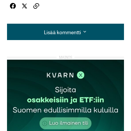
Lisää kommentti
Lisää kommentti
kirjautua
sisään
rekisteröityä
Sähköpostiosoitettasi ei julkaista.
Pakolliset
kentät on merkitty
*