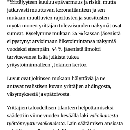
”Yrittäjyyteen kuuluu epävarmuus ja riskit, mutta
jatkuvasti muuttuvan koronatilanteen ja sen
mukaan muuttuvien rajoitusten ja suositusten
myötä monen yrittäjän tulevaisuuden näkymät ovat
sumeat. Kyselymme mukaan 24 % kassan jäsenistä
ei pystynyt arvioimaan liiketoimintansa näkymiä
vuodeksi eteenpäin. 44 % jäsenistä ilmoitti
tarvitsevansa lisää julkista tukea
yritystoiminnalleen”, Jokinen kertoo.
Luvut ovat Jokinsen mukaan hälyttäviä ja ne
antavat realistisen kuvan yrittäjien ahdingosta,
väsymyksestä ja epätoivosta.
Yrittäjien taloudellisen tilanteen helpottamiseksi
säädettiin viime vuoden keväällä laki
väliaikaisesta
työttömyysturvaoikeudesta
. Lain säätämisen ansiosta