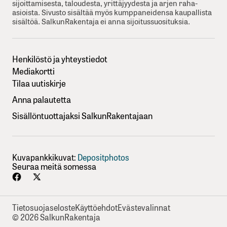
sijoittamisesta, taloudesta, yrittäjyydesta ja arjen raha-
asioista. Sivusto sisältää myös kumppaneidensa kaupallista
sisältöä. SalkunRakentaja ei anna sijoitussuosituksia.
Henkilöstö ja yhteystiedot
Mediakortti
Tilaa uutiskirje
Anna palautetta
Sisällöntuottajaksi SalkunRakentajaan
Kuvapankkikuvat:
Depositphotos
Seuraa meitä somessa
Tietosuojaseloste
Käyttöehdot
Evästevalinnat
© 2026 SalkunRakentaja