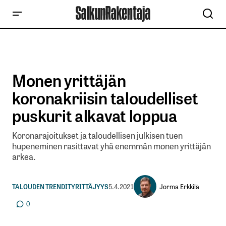
Monen yrittäjän
koronakriisin taloudelliset
puskurit alkavat loppua
Koronarajoitukset ja taloudellisen julkisen tuen
hupeneminen rasittavat yhä enemmän monen yrittäjän
arkea.
Jorma Erkkilä
TALOUDEN TRENDIT
YRITTÄJYYS
5.4.2021
0