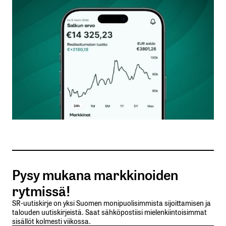
Kommentti
*
Nimesi tai nimimerkkisi
*
Sähköpostiosoitteesi
*
Tilaa SalkunRakentajan uutiskirje
Pysy mukana markkinoiden
Lähetä kommentti
rytmissä!
SR-uutiskirje on yksi Suomen monipuolisimmista sijoittamisen ja
talouden uutiskirjeistä. Saat sähköpostiisi mielenkiintoisimmat
sisällöt kolmesti viikossa.