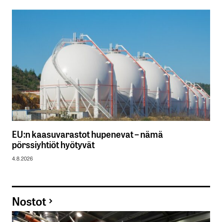
EU:n kaasuvarastot hupenevat – nämä
pörssiyhtiöt hyötyvät
4.8.2026
Nostot