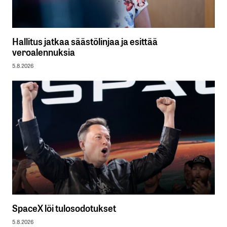
Hallitus jatkaa säästölinjaa ja esittää
veroalennuksia
5.8.2026
SpaceX löi tulosodotukset
5.8.2026