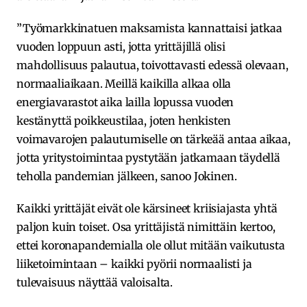
”Työmarkkinatuen maksamista kannattaisi jatkaa
vuoden loppuun asti, jotta yrittäjillä olisi
mahdollisuus palautua, toivottavasti edessä olevaan,
normaaliaikaan. Meillä kaikilla alkaa olla
energiavarastot aika lailla lopussa vuoden
kestänyttä poikkeustilaa, joten henkisten
voimavarojen palautumiselle on tärkeää antaa aikaa,
jotta yritystoimintaa pystytään jatkamaan täydellä
teholla pandemian jälkeen, sanoo Jokinen.
Kaikki yrittäjät eivät ole kärsineet kriisiajasta yhtä
paljon kuin toiset. Osa yrittäjistä nimittäin kertoo,
ettei koronapandemialla ole ollut mitään vaikutusta
liiketoimintaan – kaikki pyörii normaalisti ja
tulevaisuus näyttää valoisalta.