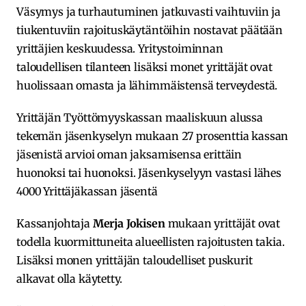
Väsymys ja turhautuminen jatkuvasti vaihtuviin ja
tiukentuviin rajoituskäytäntöihin nostavat päätään
yrittäjien keskuudessa. Yritystoiminnan
taloudellisen tilanteen lisäksi monet yrittäjät ovat
huolissaan omasta ja lähimmäistensä terveydestä.
Yrittäjän Työttömyyskassan maaliskuun alussa
tekemän jäsenkyselyn mukaan 27 prosenttia kassan
jäsenistä arvioi oman jaksamisensa erittäin
huonoksi tai huonoksi. Jäsenkyselyyn vastasi lähes
4000 Yrittäjäkassan jäsentä
Kassanjohtaja
Merja Jokisen
mukaan yrittäjät ovat
todella kuormittuneita alueellisten rajoitusten takia.
Lisäksi monen yrittäjän taloudelliset puskurit
alkavat olla käytetty.