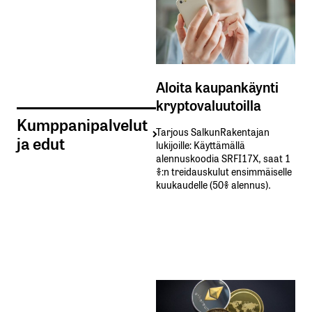
Aloita kaupankäynti
kryptovaluutoilla
Kumppanipalvelut
Tarjous SalkunRakentajan
ja edut
lukijoille: Käyttämällä​ ​
alennuskoodia​ ​SRFI17X,​ ​saat​ ​1
%:n treidauskulut​ ​ensimmäiselle​ ​
kuukaudelle​ ​(50%​ ​alennus).