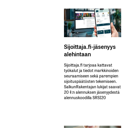
Sijoittaja.fi-jäsenyys
alehintaan
Sijoittaja.fi tarjoaa kattavat
työkalut ja tiedot markkinoiden
seuraamiseen sekä parempien
sijoituspäätösten tekemiseen.
SalkunRakentajan lukijat saavat
20 %:n alennuksen jäsenyydestä
alennuskoodilla SRSI20