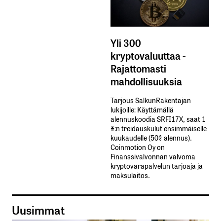
Yli 300
kryptovaluuttaa -
Rajattomasti
mahdollisuuksia
Tarjous SalkunRakentajan
lukijoille: Käyttämällä​ ​
alennuskoodia​ ​SRFI17X,​ ​saat​ ​1
%:n treidauskulut​ ​ensimmäiselle​ ​
kuukaudelle​ ​(50%​ ​alennus).
Coinmotion Oy on
Finanssivalvonnan valvoma
kryptovarapalvelun tarjoaja ja
maksulaitos.
Uusimmat