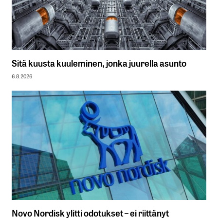
Sitä kuusta kuuleminen, jonka juurella asunto
6.8.2026
Novo Nordisk ylitti odotukset – ei riittänyt