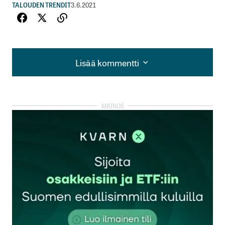
TALOUDEN TRENDIT
3.6.2021
Lisää kommentti
Lisää kommentti
kirjautua
sisään
rekisteröityä
Sähköpostiosoitettasi ei julkaista.
Pakolliset
kentät on merkitty
*