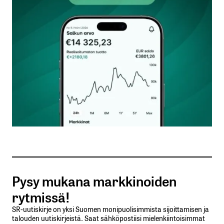
Kommentti
*
Nimesi tai nimimerkkisi
*
Sähköpostiosoitteesi
*
Tilaa SalkunRakentajan uutiskirje
Pysy mukana markkinoiden
Lähetä kommentti
rytmissä!
SR-uutiskirje on yksi Suomen monipuolisimmista sijoittamisen ja
talouden uutiskirjeistä. Saat sähköpostiisi mielenkiintoisimmat