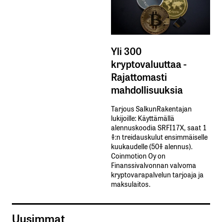
Yli 300
kryptovaluuttaa -
Rajattomasti
mahdollisuuksia
Tarjous SalkunRakentajan
lukijoille: Käyttämällä​ ​
alennuskoodia​ ​SRFI17X,​ ​saat​ ​1
%:n treidauskulut​ ​ensimmäiselle​ ​
kuukaudelle​ ​(50%​ ​alennus).
Coinmotion Oy on
Finanssivalvonnan valvoma
kryptovarapalvelun tarjoaja ja
maksulaitos.
Uusimmat