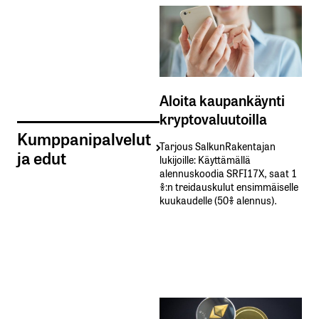
Aloita kaupankäynti
kryptovaluutoilla
Kumppanipalvelut
Tarjous SalkunRakentajan
ja edut
lukijoille: Käyttämällä​ ​
alennuskoodia​ ​SRFI17X,​ ​saat​ ​1
%:n treidauskulut​ ​ensimmäiselle​ ​
kuukaudelle​ ​(50%​ ​alennus).