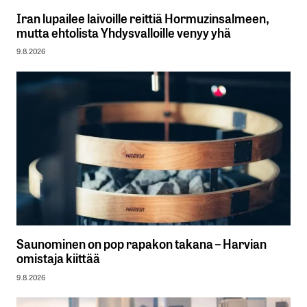
Iran lupailee laivoille reittiä Hormuzinsalmeen,
mutta ehtolista Yhdysvalloille venyy yhä
9.8.2026
Saunominen on pop rapakon takana – Harvian
omistaja kiittää
9.8.2026