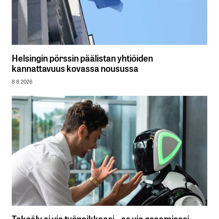
Helsingin pörssin päälistan yhtiöiden
kannattavuus kovassa nousussa
8.8.2026
Tekoäly ei vie työpaikkaasi – se vie osaamisesi