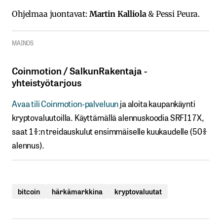
Ohjelmaa juontavat:
Martin Kalliola
& Pessi Peura.
MAINOS
Coinmotion​ / ​SalkunRakentaja ​-​​
yhteistyötarjous
Avaa​ ​tili​ ​Coinmotion-palveluun
ja aloita kaupankäynti
kryptovaluutoilla.​ ​Käyttämällä​ ​alennuskoodia​ ​SRFI17X,​ ​
saat​ ​1%:n treidauskulut​ ​ensimmäiselle​ ​kuukaudelle​ ​(50%​ ​
alennus).
bitcoin
härkämarkkina
kryptovaluutat