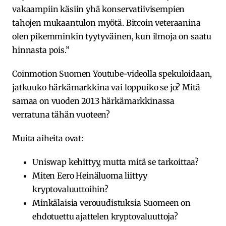
vakaampiin käsiin yhä konservatiivisempien
tahojen mukaantulon myötä. Bitcoin veteraanina
olen pikemminkin tyytyväinen, kun ilmoja on saatu
hinnasta pois.”
Coinmotion Suomen Youtube-videolla spekuloidaan,
jatkuuko härkämarkkina vai loppuiko se jo? Mitä
samaa on vuoden 2013 härkämarkkinassa
verratuna tähän vuoteen?
Muita aiheita ovat:
Uniswap kehittyy, mutta mitä se tarkoittaa?
Miten Eero Heinäluoma liittyy
kryptovaluuttoihin?
Minkälaisia verouudistuksia Suomeen on
ehdotuettu ajattelen kryptovaluuttoja?