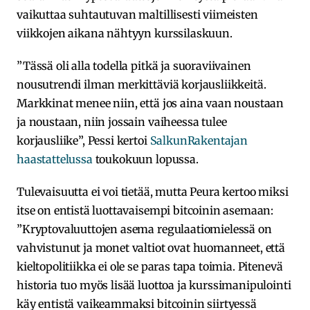
vaikuttaa suhtautuvan maltillisesti viimeisten
viikkojen aikana nähtyyn kurssilaskuun.
”Tässä oli alla todella pitkä ja suoraviivainen
nousutrendi ilman merkittäviä korjausliikkeitä.
Markkinat menee niin, että jos aina vaan noustaan
ja noustaan, niin jossain vaiheessa tulee
korjausliike”, Pessi kertoi
SalkunRakentajan
haastattelussa
toukokuun lopussa.
Tulevaisuutta ei voi tietää, mutta Peura kertoo miksi
itse on entistä luottavaisempi bitcoinin asemaan:
”Kryptovaluuttojen asema regulaatiomielessä on
vahvistunut ja monet valtiot ovat huomanneet, että
kieltopolitiikka ei ole se paras tapa toimia. Pitenevä
historia tuo myös lisää luottoa ja kurssimanipulointi
käy entistä vaikeammaksi bitcoinin siirtyessä