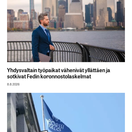
Yhdysvaltain työpaikat vähenivät yllättäen ja
sotkivat Fedin koronnostolaskelmat
8.8.2026