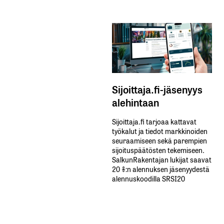
Sijoittaja.fi-jäsenyys
alehintaan
Sijoittaja.fi tarjoaa kattavat
työkalut ja tiedot markkinoiden
seuraamiseen sekä parempien
sijoituspäätösten tekemiseen.
SalkunRakentajan lukijat saavat
20 %:n alennuksen jäsenyydestä
alennuskoodilla SRSI20