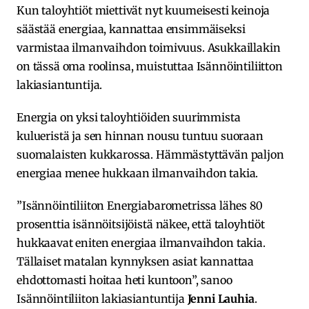
Kun taloyhtiöt miettivät nyt kuumeisesti keinoja
säästää energiaa, kannattaa ensimmäiseksi
varmistaa ilmanvaihdon toimivuus. Asukkaillakin
on tässä oma roolinsa, muistuttaa Isännöintiliitton
lakiasiantuntija.
Energia on yksi taloyhtiöiden suurimmista
kulueristä ja sen hinnan nousu tuntuu suoraan
suomalaisten kukkarossa. Hämmästyttävän paljon
energiaa menee hukkaan ilmanvaihdon takia.
”Isännöintiliiton Energiabarometrissa lähes 80
prosenttia isännöitsijöistä näkee, että taloyhtiöt
hukkaavat eniten energiaa ilmanvaihdon takia.
Tällaiset matalan kynnyksen asiat kannattaa
ehdottomasti hoitaa heti kuntoon”, sanoo
Isännöintiliiton lakiasiantuntija
Jenni Lauhia
.