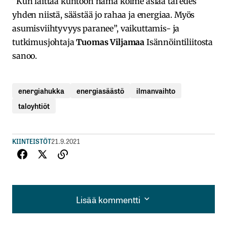
”Kun laittaa kuntoon nämä kolme asiaa tai edes
yhden niistä, säästää jo rahaa ja energiaa. Myös
asumisviihtyvyys paranee”, vaikuttamis- ja
tutkimusjohtaja
Tuomas Viljamaa
Isännöintiliitosta
sanoo.
energiahukka
energiasäästö
ilmanvaihto
taloyhtiöt
KIINTEISTÖT
21.9.2021
Lisää kommentti
Lisää kommentti