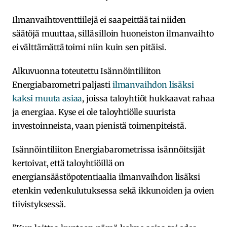
Ilmanvaihtoventtiilejä ei saa peittää tai niiden
säätöjä muuttaa, sillä silloin huoneiston ilmanvaihto
ei välttämättä toimi niin kuin sen pitäisi.
Alkuvuonna toteutettu Isännöintiliiton
Energiabarometri paljasti
ilmanvaihdon lisäksi
kaksi muuta asiaa
, joissa taloyhtiöt hukkaavat rahaa
ja energiaa. Kyse ei ole taloyhtiölle suurista
investoinneista, vaan pienistä toimenpiteistä.
Isännöintiliiton Energiabarometrissa isännöitsijät
kertoivat, että taloyhtiöillä on
energiansäästöpotentiaalia ilmanvaihdon lisäksi
etenkin vedenkulutuksessa sekä ikkunoiden ja ovien
tiivistyksessä.