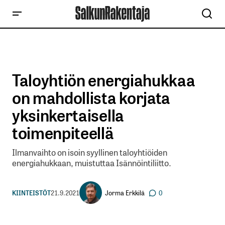
Taloyhtiön energiahukkaa
on mahdollista korjata
yksinkertaisella
toimenpiteellä
Ilmanvaihto on isoin syyllinen taloyhtiöiden
energiahukkaan, muistuttaa Isännöintiliitto.
Jorma Erkkilä
KIINTEISTÖT
21.9.2021
0