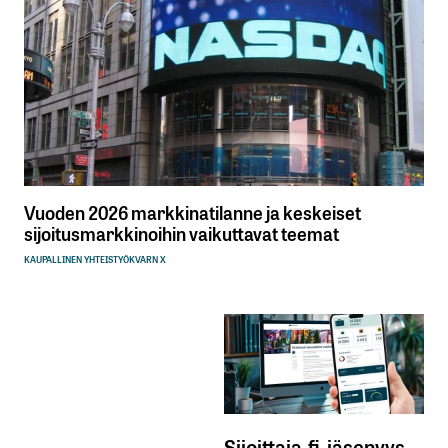
Vuoden 2026 markkinatilanne ja keskeiset
sijoitusmarkkinoihin vaikuttavat teemat
KAUPALLINEN YHTEISTYÖ
KVARN X
Sijoittaja.fi-jäsenyys