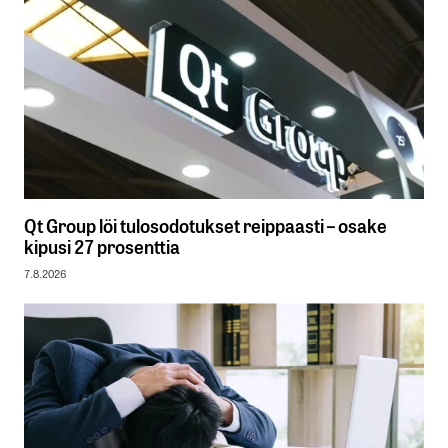
Qt Group löi tulosodotukset reippaasti – osake
kipusi 27 prosenttia
7.8.2026