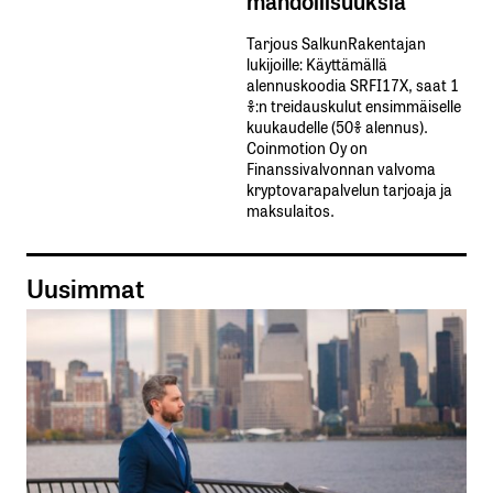
mahdollisuuksia
Tarjous SalkunRakentajan
lukijoille: Käyttämällä​ ​
alennuskoodia​ ​SRFI17X,​ ​saat​ ​1
%:n treidauskulut​ ​ensimmäiselle​ ​
kuukaudelle​ ​(50%​ ​alennus).
Coinmotion Oy on
Finanssivalvonnan valvoma
kryptovarapalvelun tarjoaja ja
maksulaitos.
Uusimmat