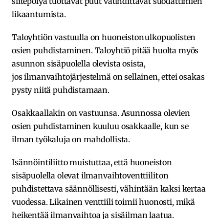
siitepölyä tuottavat puut vauhdittavat suodattimien
likaantumista.
Taloyhtiön vastuulla on huoneiston ulkopuolisten
osien puhdistaminen. Taloyhtiö pitää huolta myös
asunnon sisäpuolella olevista osista,
jos ilmanvaihtojärjestelmä on sellainen, ettei osakas
pysty niitä puhdistamaan.
Osakkaallakin on vastuunsa. Asunnossa olevien
osien puhdistaminen kuuluu osakkaalle, kun se
ilman työkaluja on mahdollista.
Isännöintiliitto muistuttaa, että huoneiston
sisäpuolella olevat ilmanvaihtoventtiilit on
puhdistettava säännöllisesti, vähintään kaksi kertaa
vuodessa. Likainen venttiili toimii huonosti, mikä
heikentää ilmanvaihtoa ja sisäilman laatua.