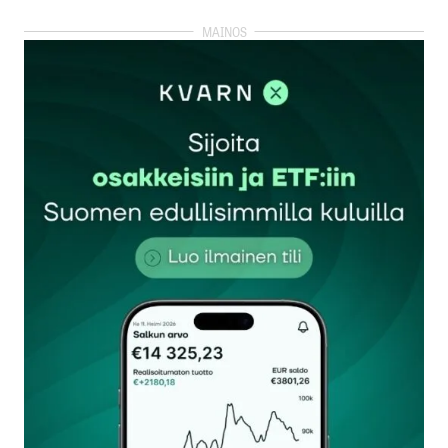
kirjautua
sisään
rekisteröityä
Sähköpostiosoitettasi ei julkaista.
Pakolliset
kentät on merkitty
*
Kommentti
*
Nimesi tai nimimerkkisi
*