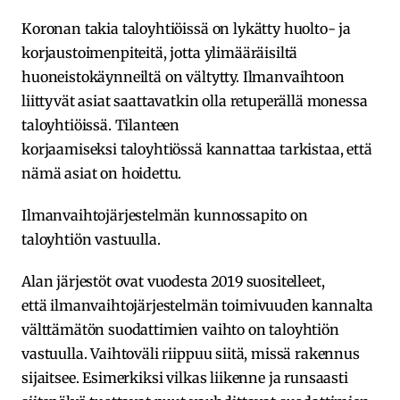
Koronan takia taloyhtiöissä on lykätty huolto- ja
korjaustoimenpiteitä, jotta ylimääräisiltä
huoneistokäynneiltä on vältytty. Ilmanvaihtoon
liittyvät asiat saattavatkin olla retuperällä monessa
taloyhtiöissä. Tilanteen
korjaamiseksi taloyhtiössä kannattaa tarkistaa, että
nämä asiat on hoidettu.
Ilmanvaihtojärjestelmän kunnossapito on
taloyhtiön vastuulla.
Alan järjestöt ovat vuodesta 2019 suositelleet,
että ilmanvaihtojärjestelmän toimivuuden kannalta
välttämätön suodattimien vaihto on taloyhtiön
vastuulla. Vaihtoväli riippuu siitä, missä rakennus
sijaitsee. Esimerkiksi vilkas liikenne ja runsaasti