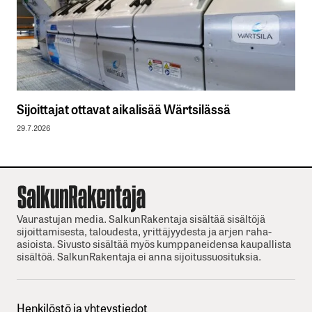
Sijoittajat ottavat aikalisää Wärtsilässä
29.7.2026
Vaurastujan media. SalkunRakentaja sisältää sisältöjä
sijoittamisesta, taloudesta, yrittäjyydesta ja arjen raha-
asioista. Sivusto sisältää myös kumppaneidensa kaupallista
sisältöä. SalkunRakentaja ei anna sijoitussuosituksia.
Henkilöstö ja yhteystiedot