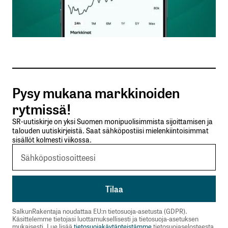
Sähköpostiosoitteesi
*
Tilaa SalkunRakentajan uutiskirje
Pysy mukana markkinoiden
Lähetä kommentti
rytmissä!
SR-uutiskirje on yksi Suomen monipuolisimmista sijoittamisen ja
talouden uutiskirjeistä. Saat sähköpostiisi mielenkiintoisimmat
sisällöt kolmesti viikossa.
SalkunRakentaja noudattaa EU:n tietosuoja-asetusta (GDPR).
Käsittelemme tietojasi luottamuksellisesti ja tietosuoja-asetuksen
mukaisesti. Lue lisää
tietosuojakäytänteistämme
tietosuojaselosteesta.