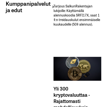
Kumppanipalvelut
Tarjous SalkunRakentajan
ja edut
lukijoille: Käyttämällä​ ​
alennuskoodia​ ​SRFI17X,​ ​saat​ ​1
%:n treidauskulut​ ​ensimmäiselle​ ​
kuukaudelle​ ​(50%​ ​alennus).
Yli 300
kryptovaluuttaa -
Rajattomasti