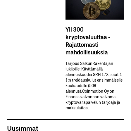
Yli 300
kryptovaluuttaa -
Rajattomasti
mahdollisuuksia
Tarjous SalkunRakentajan
lukijoille: Käyttämällä​ ​
alennuskoodia​ ​SRFI17X,​ ​saat​ ​1
%:n treidauskulut​ ​ensimmäiselle​ ​
kuukaudelle​ ​(50%​ ​
alennus).Coinmotion Oy on
Finanssivalvonnan valvoma
kryptovarapalvelun tarjoaja ja
maksulaitos.
Uusimmat