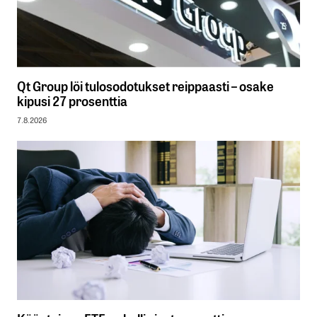
Qt Group löi tulosodotukset reippaasti – osake
kipusi 27 prosenttia
7.8.2026