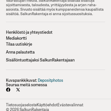
Vaurastujan media. SalkunRakentaja sisältää sisältöjä
sijoittamisesta, taloudesta, yrittäjyydesta ja arjen raha-
asioista. Sivusto sisältää myös kumppaneidensa kaupallista
sisältöä. SalkunRakentaja ei anna sijoitussuosituksia.
Henkilöstö ja yhteystiedot
Mediakortti
Tilaa uutiskirje
Anna palautetta
Sisällöntuottajaksi SalkunRakentajaan
Kuvapankkikuvat:
Depositphotos
Seuraa meitä somessa
Tietosuojaseloste
Käyttöehdot
Evästevalinnat
© 2026 SalkunRakentaja