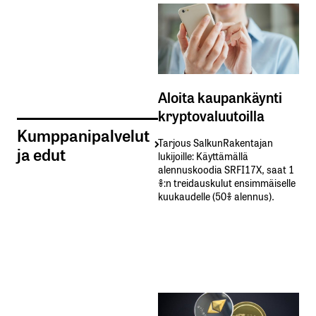
Aloita kaupankäynti
kryptovaluutoilla
Kumppanipalvelut
Tarjous SalkunRakentajan
ja edut
lukijoille: Käyttämällä​ ​
alennuskoodia​ ​SRFI17X,​ ​saat​ ​1
%:n treidauskulut​ ​ensimmäiselle​ ​
kuukaudelle​ ​(50%​ ​alennus).