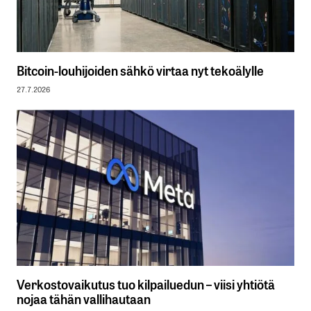
Bitcoin-louhijoiden sähkö virtaa nyt tekoälylle
27.7.2026
Verkostovaikutus tuo kilpailuedun – viisi yhtiötä
nojaa tähän vallihautaan