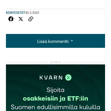
KIINTEISTÖT
30.3.2022
Lisää kommentti
Lisää kommentti
kirjautua
sisään
rekisteröityä