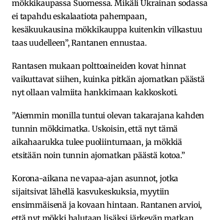
mökkikaupassa Suomessa. Mikäli Ukrainan sodassa
ei tapahdu eskalaatiota pahempaan,
kesäkuukausina mökkikauppa kuitenkin vilkastuu
taas uudelleen”, Rantanen ennustaa.
Rantasen mukaan polttoaineiden kovat hinnat
vaikuttavat siihen, kuinka pitkän ajomatkan päästä
nyt ollaan valmiita hankkimaan kakkoskoti.
”Aiemmin monilla tuntui olevan takarajana kahden
tunnin mökkimatka. Uskoisin, että nyt tämä
aikahaarukka tulee puoliintumaan, ja mökkiä
etsitään noin tunnin ajomatkan päästä kotoa.”
Korona-aikana ne vapaa-ajan asunnot, jotka
sijaitsivat lähellä kasvukeskuksia, myytiin
ensimmäisenä ja kovaan hintaan. Rantanen arvioi,
että nyt mökki halutaan lisäksi järkevän matkan