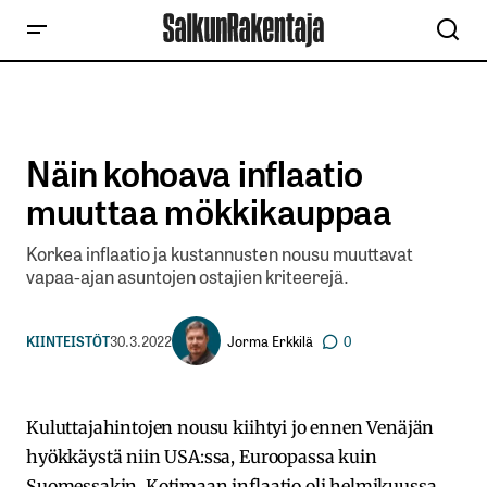
Näin kohoava inflaatio
muuttaa mökkikauppaa
Korkea inflaatio ja kustannusten nousu muuttavat
vapaa-ajan asuntojen ostajien kriteerejä.
Jorma Erkkilä
KIINTEISTÖT
30.3.2022
0
Kuluttajahintojen nousu kiihtyi jo ennen Venäjän
hyökkäystä niin USA:ssa, Euroopassa kuin
Suomessakin. Kotimaan inflaatio oli helmikuussa