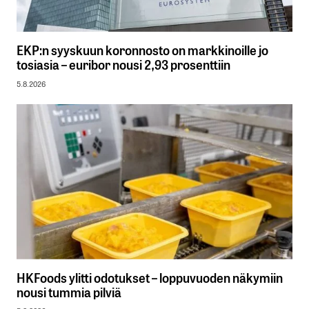
EKP:n syyskuun koronnosto on markkinoille jo
tosiasia – euribor nousi 2,93 prosenttiin
5.8.2026
HKFoods ylitti odotukset – loppuvuoden näkymiin
nousi tummia pilviä