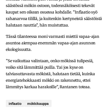
säästössä mökin ostoon, todennäköisesti tekevät
kaupat sen oikean osuessa kohdalle. ”Inflaatio syö
rahanarvoa tilillä, ja kuitenkin kertyneistä säästöistä
halutaan nauttia”, hän muistuttaa.
Tässä tilanteessa moni varmasti miettii vapaa-ajan
asuntoa aiempaa enemmän vapaa-ajan asunnon
ekologisuutta.
”Se vaikuttaa valintaan, onko mökissä tulipesiä,
voiko sitä lämmittää puilla. Tai jos kyse on
talviasuttavasta mökistä, halutaan tietää, kuinka
energiatehokkaasti mökki on rakennettu, ettei
lämmitys karkaa harakoille”, Rantanen toteaa.
inflaatio
mökkikauppa