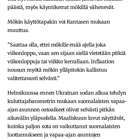
päästä, myös käyntikerrat mökillä vähenevät.
Mökin käyttötapakin voi Rantasen mukaan
muuttua.
”Saattaa olla, ettei mökille enää ajella joka
viikonloppu, vaan sen sijaan siellä vietetään pitkiä
viikonloppuja tai viikko kerrallaan. Inflaation
nousun myötä mökin ylläpitokin kallistuu
valitettavasti selvästi.”
Helmikuussa ennen Ukrainan sodan alkua tehdyn
kuluttajabarometrin mukaan suomalaisten vapaa-
ajan asunnon ostoaikeet olivat selvästi pitkän
aikavälin yläpuolella. Maaliskuun luvut näyttävät,
kuinka paljon sota on vaikuttanut suomalaisten
luottamukseen ja vapaa-ajan asuntojen