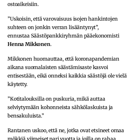
ostoaikeisiin.
”Uskoisin, että varovaisuus isojen hankintojen
suhteen on jonkin verran lisääntynyt”,
ennustaa Säästöpankkiryhmän pääekonomisti
Henna Mikkonen
.
Mikkonen huomauttaa, että koronapandemian
aikana suomalaisten säästämisaste kasvoi
entisestään, eikä onneksi kaikkia säästöjä ole vielä
käytetty.
”Kotitalouksilla on puskuria, mikä auttaa
selviytymään kohonneista sähkölaskuista ja
bensakuluista.”
Rantanen uskoo, että ne, jotka ovat etsineet omaa
mökkiä viimeiset pari vuotta ja joilla on rahaa