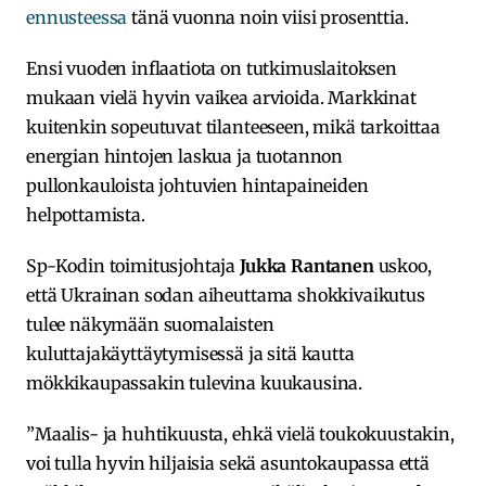
ennusteessa
tänä vuonna noin viisi prosenttia.
Ensi vuoden inflaatiota on tutkimuslaitoksen
mukaan vielä hyvin vaikea arvioida. Markkinat
kuitenkin sopeutuvat tilanteeseen, mikä tarkoittaa
energian hintojen laskua ja tuotannon
pullonkauloista johtuvien hintapaineiden
helpottamista.
Sp-Kodin toimitusjohtaja
Jukka Rantanen
uskoo,
että Ukrainan sodan aiheuttama shokkivaikutus
tulee näkymään suomalaisten
kuluttajakäyttäytymisessä ja sitä kautta
mökkikaupassakin tulevina kuukausina.
”Maalis- ja huhtikuusta, ehkä vielä toukokuustakin,
voi tulla hyvin hiljaisia sekä asuntokaupassa että