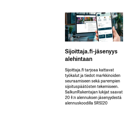
Sijoittaja.fi-jäsenyys
alehintaan
Sijoittaja.fi tarjoaa kattavat
työkalut ja tiedot markkinoiden
seuraamiseen sekä parempien
sijoituspäätösten tekemiseen.
SalkunRakentajan lukijat saavat
20 %:n alennuksen jäsenyydestä
alennuskoodilla SRSI20