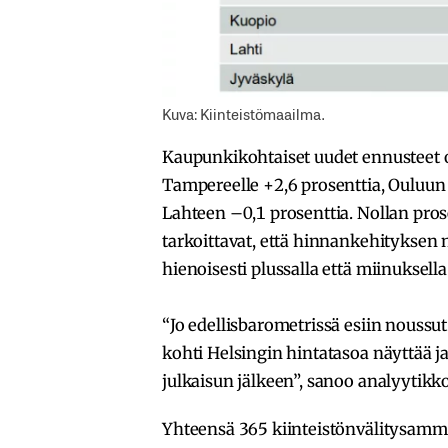
Kuva: Kiinteistömaailma.
Kaupunkikohtaiset uudet ennusteet o
Tampereelle +2,6 prosenttia, Ouluun 
Lahteen –0,1 prosenttia. Nollan pro
tarkoittavat, että hinnankehityksen
hienoisesti plussalla että miinuksel
“Jo edellisbarometrissä esiin nouss
kohti Helsingin hintatasoa näyttää 
julkaisun jälkeen”, sanoo analyytikk
Yhteensä 365 kiinteistönvälitysamm