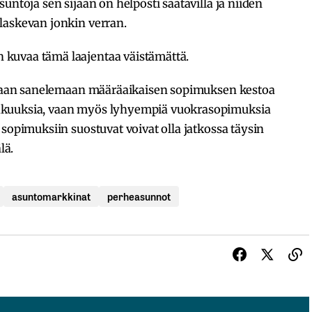
untoja sen sijaan on helposti saatavilla ja niiden
laskevan jonkin verran.
kuvaa tämä laajentaa väistämättä.
tapaan sanelemaan määräaikaisen sopimuksen kestoa
akuuksia, vaan myös lyhyempiä vuokrasopimuksia
 sopimuksiin suostuvat voivat olla jatkossa täysin
älä.
asuntomarkkinat
perheasunnot