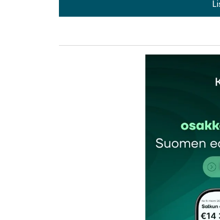
L
L
kirj
Sähköpostiosoitettasi ei julkaista.
Pakollis
Kommentti
*
Nimesi tai nimimerkkisi
*