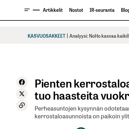
Artikkelit
Nostot
IR-seuranta
Blog
|
KASVUOSAKKEET
Analyysi: NoHo kasvaa kaikil
Pienten kerrostaloa
tuo haasteita vuokra
Perheasuntojen kysynnän odotetaan 
kerrostaloasunnoista on paikoin ylit