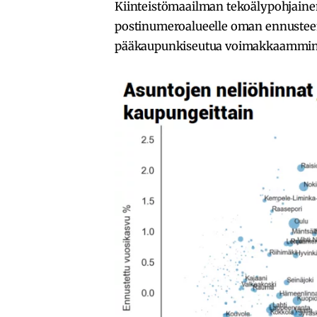
Kiinteistömaailman tekoälypohjaine
postinumeroalueelle oman ennusteen
pääkaupunkiseutua voimakkaammin 