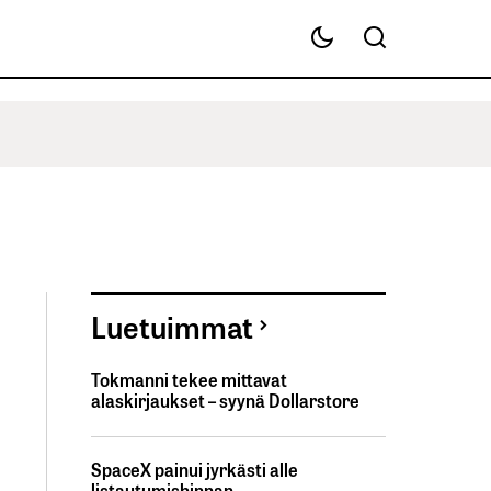
Luetuimmat
Tokmanni tekee mittavat
alaskirjaukset – syynä Dollarstore
SpaceX painui jyrkästi alle
listautumishinnan