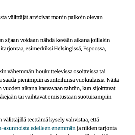
a välittäjät arvioivat monin paikoin olevan
n sijaan voidaan nähdä kevään aikana joillakin
itarjontaa, esimerkiksi Helsingissä, Espoossa,
inkin vähemmän houkuttelevissa osoitteissa tai
 saada pienimpiin asuntoihinsa vuokralaisia. Näitä
n vuoden aikana kasvavaan tahtiin, kun sijoittavat
iskejään tai vaihtavat omistustaan suotuisampiin
välittäjillä teettämä kysely vahvistaa, että
a-asunnoista edelleen enemmän
ja niiden tarjonta