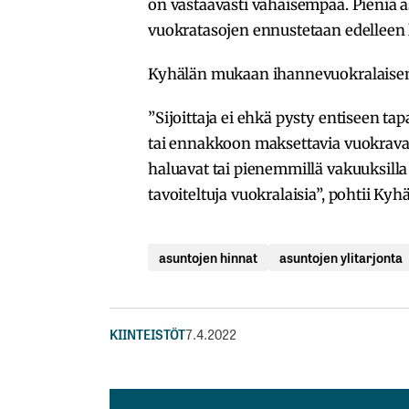
on vastaavasti vähäisempää. Pieniä as
vuokratasojen ennustetaan edelleen 
Kyhälän mukaan ihannevuokralaisen 
”Sijoittaja ei ehkä pysty entiseen 
tai ennakkoon maksettavia vuokrav
haluavat tai pienemmillä vakuuksilla
tavoiteltuja vuokralaisia”, pohtii Kyh
asuntojen hinnat
asuntojen ylitarjonta
KIINTEISTÖT
7.4.2022