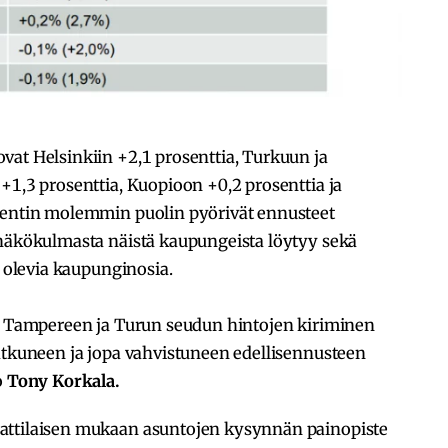
vat Helsinkiin +2,1 prosenttia, Turkuun ja
+1,3 prosenttia, Kuopioon +0,2 prosenttia ja
sentin molemmin puolin pyörivät ennusteet
 näkökulmasta näistä kaupungeista löytyy sekä
la olevia kaupunginosia.
ut Tampereen ja Turun seudun hintojen kiriminen
jatkuneen ja jopa vahvistuneen edellisennusteen
o
Tony Korkala.
attilaisen mukaan asuntojen kysynnän painopiste