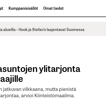
it
Kumppanisisällöt
Omat tiedot
la alueilla – Hook ja Stefan’s laajentavat Suomessa
suntojen ylitarjonta
ajille
jatkuvan vilkkaana, mutta pienistä
arjontaa, arvioi Kiinteistömaailma.