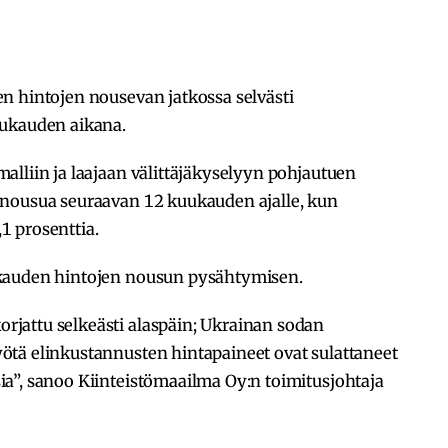
n hintojen nousevan jatkossa selvästi
uukauden aikana.
lliin ja laajaan välittäjäkyselyyn pohjautuen
nnousua seuraavan 12 kuukauden ajalle, kun
1 prosenttia.
kauden hintojen nousun pysähtymisen.
jattu selkeästi alaspäin; Ukrainan sodan
tä elinkustannusten hintapaineet ovat sulattaneet
a”, sanoo Kiinteistömaailma Oy:n toimitusjohtaja