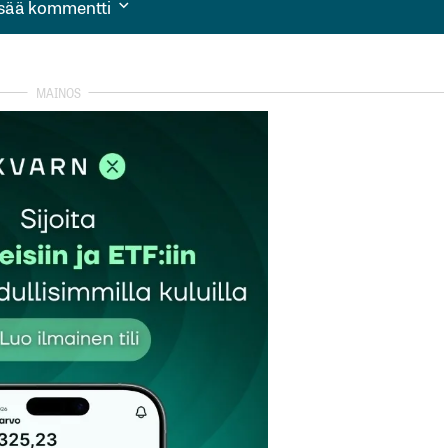
isää kommentti
isää kommentti
autua sisään
rekisteröityä
et kentät on merkitty
*
Sähköpostiosoitteesi
*