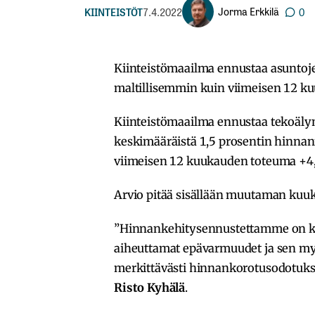
Jorma Erkkilä
KIINTEISTÖT
7.4.2022
0
Kiinteistömaailma ennustaa asuntoje
maltillisemmin kuin viimeisen 12 k
Kiinteistömaailma ennustaa tekoälyma
keskimääräistä 1,5 prosentin hinna
viimeisen 12 kuukauden toteuma +4,
Arvio pitää sisällään muutaman kuu
”Hinnankehitysennustettamme on kor
aiheuttamat epävarmuudet ja sen myö
merkittävästi hinnankorotusodotuksi
Risto Kyhälä
.