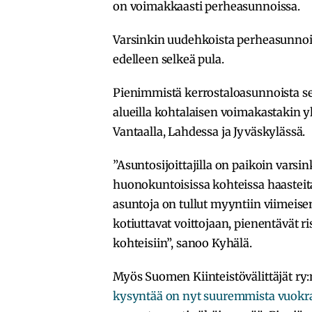
on voimakkaasti perheasunnoissa.
Varsinkin uudehkoista perheasunnoist
edelleen selkeä pula.
Pienimmistä kerrostaloasunnoista se
alueilla kohtalaisen voimakastakin yl
Vantaalla, Lahdessa ja Jyväskylässä.
”Asuntosijoittajilla on paikoin vars
huonokuntoisissa kohteissa haasteita
asuntoja on tullut myyntiin viimeise
kotiuttavat voittojaan, pienentävät r
kohteisiin”, sanoo Kyhälä.
Myös Suomen Kiinteistövälittäjät ry:n 
kysyntää on nyt suuremmista vuokr