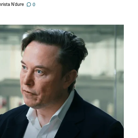
rista N'dure
0