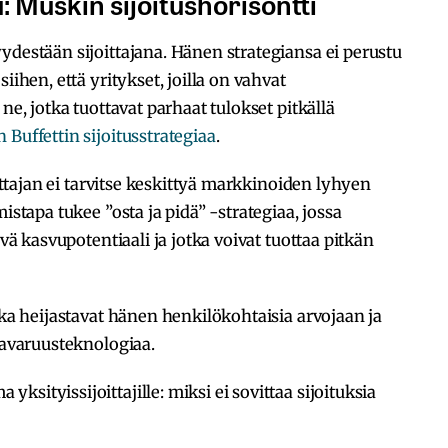
u: Muskin sijoitushorisontti
ydestään sijoittajana. Hänen strategiansa ei perustu
iihen, että yritykset, joilla on vahvat
ne, jotka tuottavat parhaat tulokset pitkällä
 Buffettin sijoitusstrategiaa
.
oittajan ei tarvitse keskittyä markkinoiden lyhyen
istapa tukee ”osta ja pidä” -strategiaa, jossa
ävä kasvupotentiaali ja jotka voivat tuottaa pitkän
tka heijastavat hänen henkilökohtaisia arvojaan ja
a avaruusteknologiaa.
sityissijoittajille: miksi ei sovittaa sijoituksia