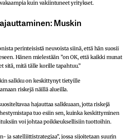
pävakaampia kuin vakiintuneet yritykset.
hajauttaminen: Muskin
ista perinteisistä neuvoista siinä, että hän suosii
seen. Hänen mielestään ”on OK, että kaikki munat
 sitä, mitä tälle korille tapahtuu.”
kin salkku on keskittynyt tietyille
amaan riskejä näillä alueilla.
suositeltavaa hajauttaa salkkuaan, jotta riskejä
hestymistapa tuo esiin sen, kuinka keskittyminen
joituksiin voi johtaa poikkeuksellisiin tuottoihin.
- ja satelliittistrategiaa”, jossa sijoitetaan suurin