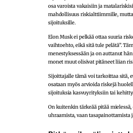
osa varoista vakaisiin ja matalarisk
mahdollisuus riskialttiimmille, mutt
sijoituksille.
Elon Musk ei pelkää ottaa suuria ris
vaihtoehto, eikä sitä tule pelätä”. T
menestyksessään ja on auttanut hänt
monet muut olisivat pitäneet liian risk
Sijoittajalle tämä voi tarkoittaa sitä
osataan myös arvioida riskejä huolelli
sijoituksia kasvuyrityksiin tai kehitt
On kuitenkin tärkeää pitää mielessä,
uhraamista, vaan tasapainottamista ja