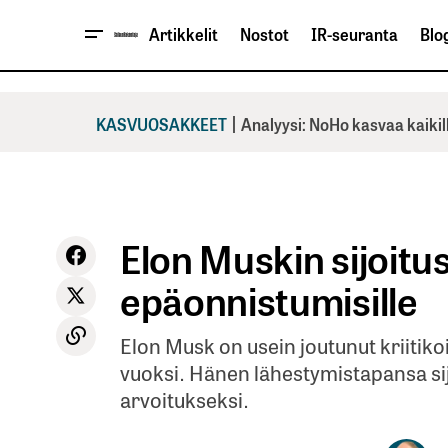
Artikkelit
Nostot
IR-seuranta
Blog
|
KASVUOSAKKEET
Analyysi: NoHo kasvaa kaikil
Elon Muskin sijoitu
epäonnistumisille
Elon Musk on usein joutunut kriitiko
vuoksi. Hänen lähestymistapansa si
arvoitukseksi.