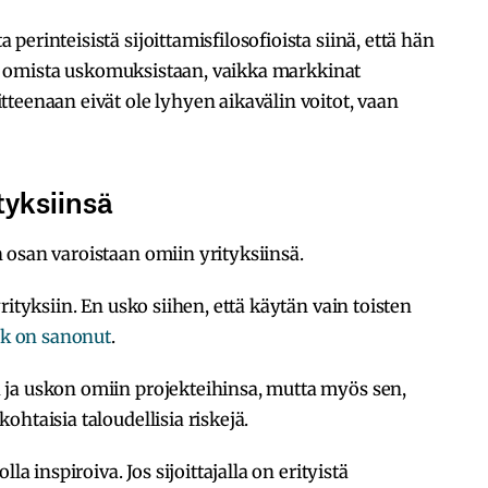
erinteisistä sijoittamisfilosofioista siinä, että hän
nni omista uskomuksistaan, vaikka markkinat
teenaan eivät ole lyhyen aikavälin voitot, vaan
tyksiinsä
 osan varoistaan omiin yrityksiinsä.
rityksiin. En usko siihen, että käytän vain toisten
k on sanonut
.
ja uskon omiin projekteihinsa, mutta myös sen,
htaisia taloudellisia riskejä.
la inspiroiva. Jos sijoittajalla on erityistä