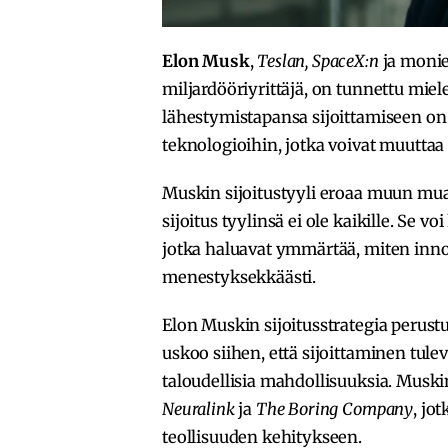
Elon Musk
,
Teslan, SpaceX:n
ja monie
miljardööriyrittäjä, on tunnettu miel
lähestymistapansa sijoittamiseen on k
teknologioihin, jotka voivat muutta
Muskin sijoitustyyli eroaa muun mu
sijoitus tyylinsä ei ole kaikille. Se vo
jotka haluavat ymmärtää, miten innovat
menestyksekkäästi.
Elon Muskin sijoitusstrategia perust
uskoo siihen, että sijoittaminen tule
taloudellisia mahdollisuuksia. Muski
Neuralink
ja
The Boring Company
, jo
teollisuuden kehitykseen.