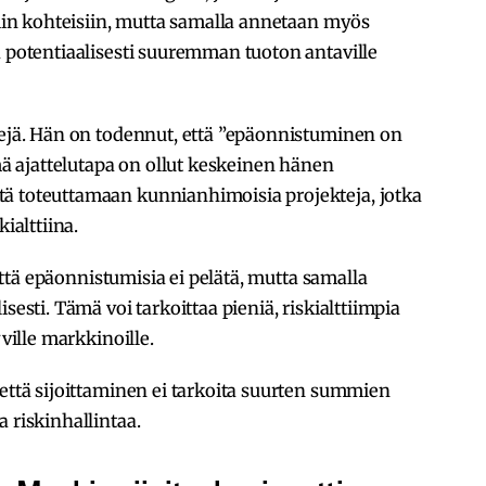
isiin kohteisiin, mutta samalla annetaan myös
a potentiaalisesti suuremman tuoton antaville
kejä. Hän on todennut, että ”epäonnistuminen on
ämä ajattelutapa on ollut keskeinen hänen
ä toteuttamaan kunnianhimoisia projekteja, jotka
ialttiina.
, että epäonnistumisia ei pelätä, mutta samalla
sesti. Tämä voi tarkoittaa pieniä, riskialttiimpia
yville markkinoille.
 että sijoittaminen ei tarkoita suurten summien
 riskinhallintaa.