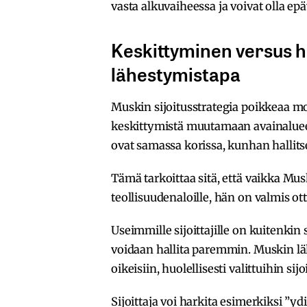
vasta alkuvaiheessa ja voivat olla e
Keskittyminen versus 
lähestymistapa
Muskin sijoitusstrategia poikkeaa mon
keskittymistä muutamaan avainaluee
ovat samassa korissa, kunhan hallitset
Tämä tarkoittaa sitä, että vaikka Mus
teollisuudenaloille, hän on valmis ott
Useimmille sijoittajille on kuitenkin 
voidaan hallita paremmin. Muskin lä
oikeisiin, huolellisesti valittuihin si
Sijoittaja voi harkita esimerkiksi ”ydin