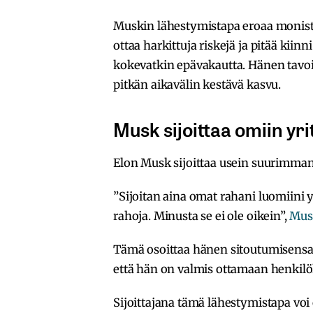
Muskin lähestymistapa eroaa monista p
ottaa harkittuja riskejä ja pitää kii
kokevatkin epävakautta. Hänen tavoit
pitkän aikavälin kestävä kasvu.
Musk sijoittaa omiin yri
Elon Musk sijoittaa usein suurimman
”Sijoitan aina omat rahani luomiini y
rahoja. Minusta se ei ole oikein”,
Mus
Tämä osoittaa hänen sitoutumisensa 
että hän on valmis ottamaan henkilöko
Sijoittajana tämä lähestymistapa voi ol