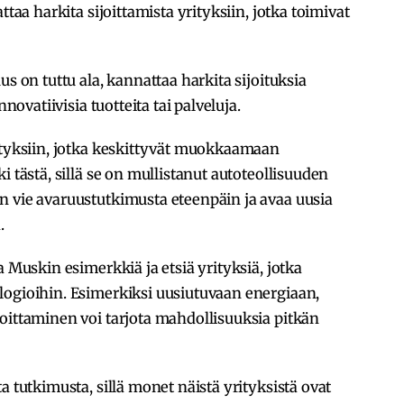
ttaa harkita sijoittamista yrityksiin, jotka toimivat
us on tuttu ala, kannattaa harkita sijoituksia
nnovatiivisia tuotteita tai palveluja.
rityksiin, jotka keskittyvät muokkaamaan
i tästä, sillä se on mullistanut autoteollisuuden
n vie avaruustutkimusta eteenpäin ja avaa uusia
.
a Muskin esimerkkiä ja etsiä yrityksiä, jotka
logioihin. Esimerkiksi uusiutuvaan energiaan,
oittaminen voi tarjota mahdollisuuksia pitkän
a tutkimusta, sillä monet näistä yrityksistä ovat