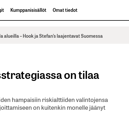
it
Kumppanisisällöt
Omat tiedot
la alueilla – Hook ja Stefan’s laajentavat Suomessa
sstrategiassa on tilaa
iden hampaisiin riskialttiiden valintojensa
joittamiseen on kuitenkin monelle jäänyt