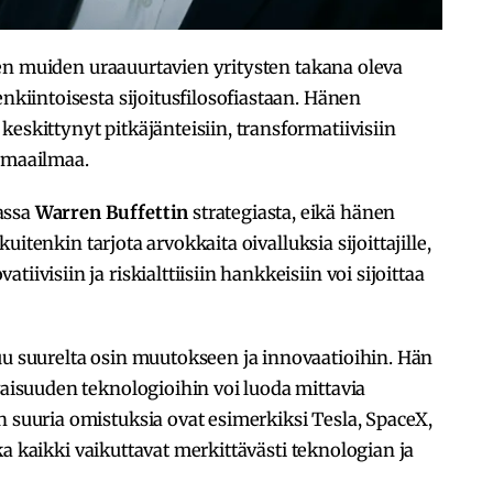
n muiden uraauurtavien yritysten takana oleva
enkiintoisesta sijoitusfilosofiastaan. Hänen
eskittynyt pitkäjänteisiin, transformatiivisiin
a maailmaa.
assa
Warren Buffettin
strategiasta, eikä hänen
i kuitenkin tarjota arvokkaita oivalluksia sijoittajille,
iivisiin ja riskialttiisiin hankkeisiin voi sijoittaa
uu suurelta osin muutokseen ja innovaatioihin. Hän
vaisuuden teknologioihin voi luoda mittavia
n suuria omistuksia ovat esimerkiksi Tesla, SpaceX,
tka kaikki vaikuttavat merkittävästi teknologian ja