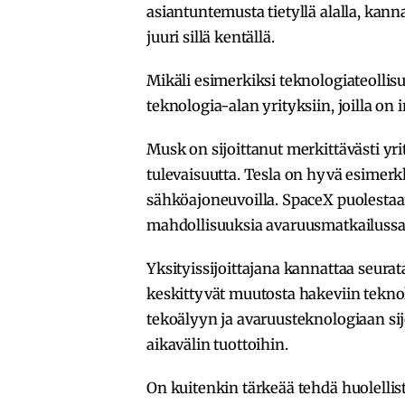
asiantuntemusta tietyllä alalla, kanna
juuri sillä kentällä.
Mikäli esimerkiksi teknologiateollisu
teknologia-alan yrityksiin, joilla on i
Musk on sijoittanut merkittävästi y
tulevaisuutta. Tesla on hyvä esimerkk
sähköajoneuvoilla. SpaceX puolestaa
mahdollisuuksia avaruusmatkailussa
Yksityissijoittajana kannattaa seurat
keskittyvät muutosta hakeviin tekno
tekoälyyn ja avaruusteknologiaan sij
aikavälin tuottoihin.
On kuitenkin tärkeää tehdä huolellist