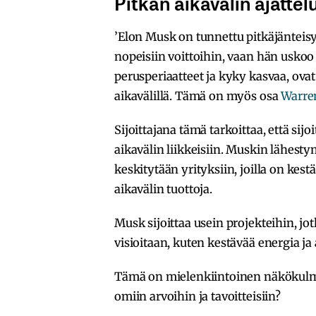
Pitkän aikavälin ajattel
’Elon Musk on tunnettu pitkäjänteisy
nopeisiin voittoihin, vaan hän uskoo s
perusperiaatteet ja kyky kasvaa, ovat 
aikavälillä. Tämä on myös osa
Warren
Sijoittajana tämä tarkoittaa, että sij
aikavälin liikkeisiin. Muskin lähestym
keskitytään yrityksiin, joilla on kest
aikavälin tuottoja.
Musk sijoittaa usein projekteihin, jo
visioitaan, kuten kestävää energia j
Tämä on mielenkiintoinen näkökulma yk
omiin arvoihin ja tavoitteisiin?