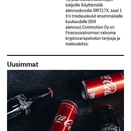
lukijoille: Käyttämällä​ ​
alennuskoodia​ ​SRFI17X,​ ​saat​ ​1
%:n treidauskulut​ ​ensimmäiselle​ ​
kuukaudelle​ ​(50%​ ​
alennus).Coinmotion Oy on
Finanssivalvonnan valvoma
kryptovarapalvelun tarjoaja ja
maksulaitos.
Uusimmat