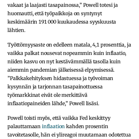
vakaat ja laajasti tasapainossa,” Powell totesi ja
huomautti, että työpaikkoja on syntynyt
keskimäärin 191 000 kuukaudessa syyskuusta
lähtien.
Työttömyysaste on edelleen matala, 4,1 prosenttia, ja
vaikka palkat nousevat nopeammin kuin inflaatio,
niiden kasvu on nyt kestävämmällä tasolla kuin
aiemmin pandemian jälkeisessä elpymisessä.
”Palkkakehityksen hidastuessa ja työvoiman
kysynnän ja tarjonnan tasapainottuessa
työmarkkinat eivät ole merkittävä
inflaatiopaineiden lähde,” Powell lisäsi.
Powell toisti myös, että vaikka Fed keskittyy
palauttamaan
inflaation
kahden prosentin
tavoitetasolle, hän ei ylireagoi muutamaan odotettua