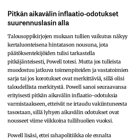
Pitkän aikavälin inflaatio-odotukset
suurennuslasin alla
Talousoppikirjojen mukaan tullien vaikutus näkyy
kertaluonteisena hintatason nousuna, jota
päätöksentekijöiden tulisi tarkastella
pitkäjänteisesti, Powell totesi. Mutta jos tulleista
muodostuu jatkuva toimenpiteiden ja vastatoimien
sarja tai jos korotukset ovat merkittäviä, sillä olisi
taloudellista merkitystä. Powell sanoi seuraavansa
erityisesti pitkän aikavälin inflaatio-odotuksia
varmistaakseen, etteivät ne irtaudu vakiintuneesta
tasostaan, sillä lyhyen aikavälin odotukset ovat
nousseet viime viikkoina tullihuolien vuoksi.
Powell lisäsi, ettei rahapolitiikka ole ennalta