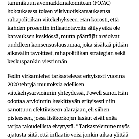
tammikuun avomarkkinakomitean (FOMC)
kokouksessa toisen viisivuotiskatsauksensa
rahapolitiikan viitekehykseen. Hän korosti, että
kahden prosentin inflaatiotavoite säilyy eikä ole
katsauksen keskiössä, mutta päättäjät arvioivat
uudelleen konsensuslausumaa, joka sisältää pitkän
aikavälin tavoitteet, rahapolitiikan strategian sekä
keskuspankin viestinnän.
Fedin virkamiehet tarkastelevat erityisesti vuonna
2020 tehtyjä muutoksia edellisen
viitekehysarvioinnin yhteydessä, Powell sanoi. Hän
odottaa arvioinnin keskittyvän erityisesti niin
sanottuun efektiiviseen alarajaan, eli siihen
pisteeseen, jossa lisäkorkojen laskut eivät enää
tarjoa taloudellista elvytystä. ”Tarkastelemme myös
ajatusta siitä, että inflaatio voisi jonkin aikaa ylittää