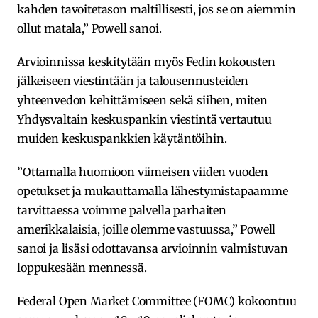
kahden tavoitetason maltillisesti, jos se on aiemmin
ollut matala,” Powell sanoi.
Arvioinnissa keskitytään myös Fedin kokousten
jälkeiseen viestintään ja talousennusteiden
yhteenvedon kehittämiseen sekä siihen, miten
Yhdysvaltain keskuspankin viestintä vertautuu
muiden keskuspankkien käytäntöihin.
”Ottamalla huomioon viimeisen viiden vuoden
opetukset ja mukauttamalla lähestymistapaamme
tarvittaessa voimme palvella parhaiten
amerikkalaisia, joille olemme vastuussa,” Powell
sanoi ja lisäsi odottavansa arvioinnin valmistuvan
loppukesään mennessä.
Federal Open Market Committee (FOMC) kokoontuu