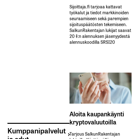
Sijoittaja.fi tarjoaa kattavat
työkalut ja tiedot markkinoiden
seuraamiseen sekä parempien
sijoituspäätösten tekemiseen.
SalkunRakentajan lukijat saavat
20 %:n alennuksen jäsenyydestä
alennuskoodilla SRSI20
Aloita kaupankäynti
kryptovaluutoilla
Kumppanipalvelut
Tarjous SalkunRakentajan
ja edut