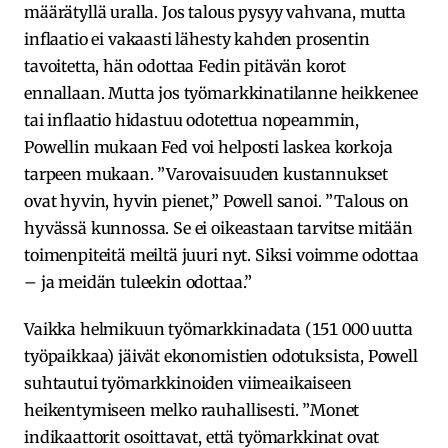
määrätyllä uralla. Jos talous pysyy vahvana, mutta
inflaatio ei vakaasti lähesty kahden prosentin
tavoitetta, hän odottaa Fedin pitävän korot
ennallaan. Mutta jos työmarkkinatilanne heikkenee
tai inflaatio hidastuu odotettua nopeammin,
Powellin mukaan Fed voi helposti laskea korkoja
tarpeen mukaan. ”Varovaisuuden kustannukset
ovat hyvin, hyvin pienet,” Powell sanoi. ”Talous on
hyvässä kunnossa. Se ei oikeastaan tarvitse mitään
toimenpiteitä meiltä juuri nyt. Siksi voimme odottaa
– ja meidän tuleekin odottaa.”
Vaikka helmikuun työmarkkinadata (151 000 uutta
työpaikkaa) jäivät ekonomistien odotuksista, Powell
suhtautui työmarkkinoiden viimeaikaiseen
heikentymiseen melko rauhallisesti. ”Monet
indikaattorit osoittavat, että työmarkkinat ovat