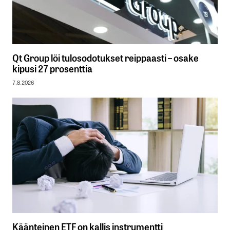
Qt Group löi tulosodotukset reippaasti – osake
kipusi 27 prosenttia
7.8.2026
Käänteinen ETF on kallis instrumentti