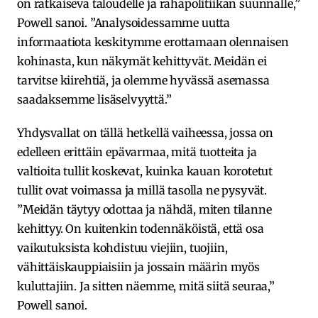
on ratkaiseva taloudelle ja rahapolitiikan suunnalle,”
Powell sanoi. ”Analysoidessamme uutta
informaatiota keskitymme erottamaan olennaisen
kohinasta, kun näkymät kehittyvät. Meidän ei
tarvitse kiirehtiä, ja olemme hyvässä asemassa
saadaksemme lisäselvyyttä.”
Yhdysvallat on tällä hetkellä vaiheessa, jossa on
edelleen erittäin epävarmaa, mitä tuotteita ja
valtioita tullit koskevat, kuinka kauan korotetut
tullit ovat voimassa ja millä tasolla ne pysyvät.
”Meidän täytyy odottaa ja nähdä, miten tilanne
kehittyy. On kuitenkin todennäköistä, että osa
vaikutuksista kohdistuu viejiin, tuojiin,
vähittäiskauppiaisiin ja jossain määrin myös
kuluttajiin. Ja sitten näemme, mitä siitä seuraa,”
Powell sanoi.