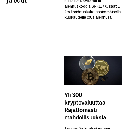
lukijoille: Käyttämällä​ ​
alennuskoodia​ ​SRFI17X,​ ​saat​ ​1
%:n treidauskulut​ ​ensimmäiselle​ ​
kuukaudelle​ ​(50%​ ​alennus).
Yli 300
kryptovaluuttaa -
Rajattomasti
mahdollisuuksia
Tarjous SalkunRakentajan