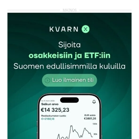
kirjautua
sisään
rekisteröityä
Sähköpostiosoitettasi ei julkaista.
Pakolliset
kentät on merkitty
*
Kommentti
*
Nimesi tai nimimerkkisi
*