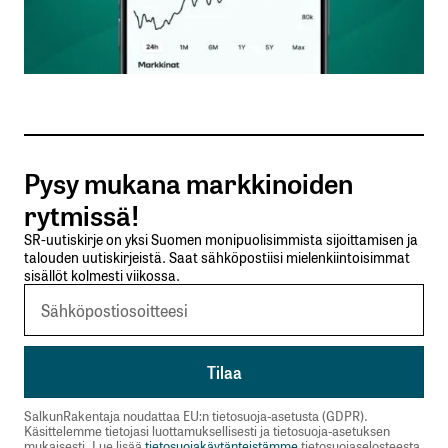
Sähköpostiosoitteesi
*
Tilaa SalkunRakentajan uutiskirje
Pysy mukana markkinoiden
Lähetä kommentti
rytmissä!
SR-uutiskirje on yksi Suomen monipuolisimmista sijoittamisen ja
talouden uutiskirjeistä. Saat sähköpostiisi mielenkiintoisimmat
sisällöt kolmesti viikossa.
SalkunRakentaja noudattaa EU:n tietosuoja-asetusta (GDPR).
Käsittelemme tietojasi luottamuksellisesti ja tietosuoja-asetuksen
mukaisesti. Lue lisää
tietosuojakäytänteistämme
tietosuojaselosteesta.