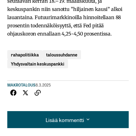
seuraavan kerran 18.–19. maaliskuuta, ja
keskuspankin niin sanottu ”hiljainen kausi” alkoi
lauantaina. Futuurimarkkinoilla hinnoitellaan 88
prosentin todennäköisyyttä, että Fed pitää
ohjauskoron ennallaan 4,25-4,50 prosentissa.
rahapolitiikka
taloussuhdanne
Yhdysvaltain keskuspankki
MAKROTALOUS
8.3.2025
Lisää kommentti
Lisää kommentti