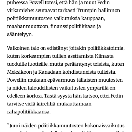
puheessa Powell totesi, että hän ja muut Fedin
virkamiehet seuraavat tarkasti Trumpin hallinnon
politiikkamuutosten vaikutuksia kauppaan,
maahanmuuttoon, finanssipolitiikkaan ja
sääntelyyn.
Valkoinen talo on edistänyt joitakin politiikkatoimia,
kuten korkeampien tullien asettamista Kiinasta
tuoduille tuotteille, mutta perääntynyt toisista, kuten
Meksikoon ja Kanadaan kohdistuneista tulleista.
Powellin mukaan epävarmuus tällaisten muutosten
ja niiden taloudellisten vaikutusten ympärillä on
edelleen korkea. Tästä syystä hän katsoo, ettei Fedin
tarvitse vielä kiirehtiä mukauttamaan
rahapolitiikkaansa.
”Juuri näiden politiikkamuutosten kokonaisvaikutus