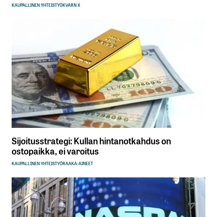
KAUPALLINEN YHTEISTYÖ
KVARN X
Sijoitusstrategi: Kullan hintanotkahdus on
ostopaikka, ei varoitus
KAUPALLINEN YHTEISTYÖ
RAAKA-AINEET