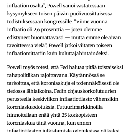
inflaation osalta”, Powell sanoi vastatessaan
kysymykseen toisen päivän puolivuosittaisessa
todistuksessaan kongressille. ”Viime vuonna
inflaatio oli 2,6 prosenttia — joten olemme
edistyneet huomattavasti — mutta emme ole aivan
tavoitteessa vielä”, Powell jatkoi viitaten toiseen
inflaatiomittariin kuin kuluttajahintaindeksi.
Powell myös totesi, että Fed haluaa pitää toistaiseksi
rahapolitiikan rajoittavana. Käytännössä se
tarkoittaa, että koronlaskuja ei todennäköisesti ole
tiedossa lähiaikoina. Fedin ohjauskorkofutuurien
perusteella keskiviikon inflaatiotilasto vähensikin
koronlaskuodotuksia. Futuurimarkkinoilla
hinnoitellaan enää yhtä 25 korkopisteen
koronlaskua tänä vuonna, kun ennen
infaatiotilaston julkistamista odotuksissa oli kaksi