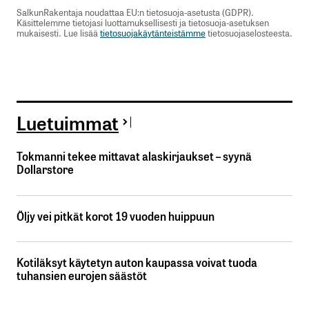
SalkunRakentaja noudattaa EU:n tietosuoja-asetusta (GDPR).
Käsittelemme tietojasi luottamuksellisesti ja tietosuoja-asetuksen
mukaisesti. Lue lisää
tietosuojakäytänteistämme
tietosuojaselosteesta.
Luetuimmat
Tokmanni tekee mittavat alaskirjaukset – syynä
Dollarstore
Öljy vei pitkät korot 19 vuoden huippuun
Kotiläksyt käytetyn auton kaupassa voivat tuoda
tuhansien eurojen säästöt