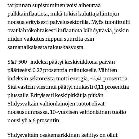
tarjonnan supistuminen voisi aiheuttaa
palkkainflaatiota, mikä tukisi kuluttajahintojen
nousua erityisesti palvelusektorilla. Myös tuontitullit
ovat lähtökohtaisesti inflaatiota kiihdyttäviä, joskin
niiden vaikutus riippuu suurelta osin
samanaikaisesta talouskasvusta.
S&P 500 -indeksi päätyi keskiviikkona päivän
päätteeksi 0,27 prosenttia miinukselle. Vähiten
indeksin sektoreista tuotti energia, -2,41 prosenttia.
Sitä vastoin viestintä päätyi niukasti 0,11 prosenttia
plussalle. Erityisesti keskipitkät ja pitkän
Yhdysvaltain valtionlainojen tuotot olivat
noususuunnassa. 10-vuotisen valtionlainan tuotto
nousi yli 4,6 prosentin.
Yhdysvaltain osakemarkkinan kehitys on ollut