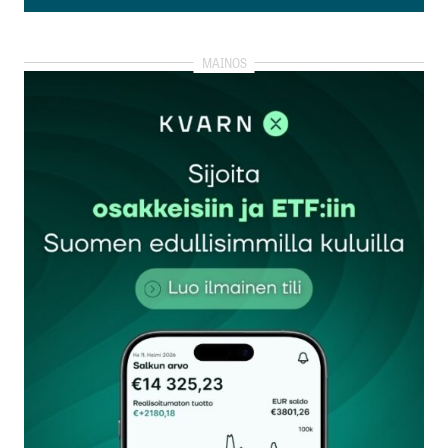
Lisää kommentti
kirjautua
sisään
rekisteröityä
Sähköpostiosoitettasi ei julkaista.
Pakolliset
kentät on merkitty
*
Kommentti
*