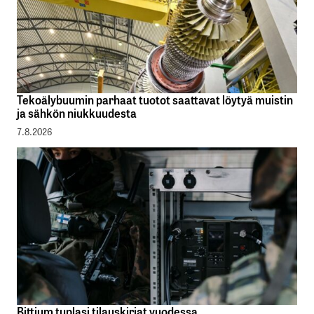
Tekoälybuumin parhaat tuotot saattavat löytyä muistin
ja sähkön niukkuudesta
7.8.2026
Bittium tuplasi tilauskirjat vuodessa