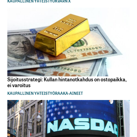
KAUPALLINEN YHTEISTYÖ
KVARN X
Sijoitusstrategi: Kullan hintanotkahdus on ostopaikka,
ei varoitus
KAUPALLINEN YHTEISTYÖ
RAAKA-AINEET