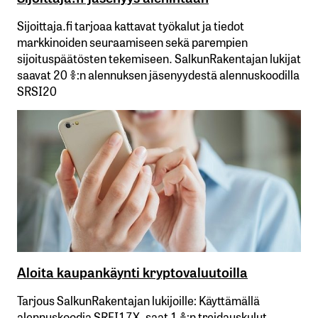
Sijoittaja.fi tarjoaa kattavat työkalut ja tiedot
markkinoiden seuraamiseen sekä parempien
sijoituspäätösten tekemiseen. SalkunRakentajan lukijat
saavat 20 %:n alennuksen jäsenyydestä alennuskoodilla
SRSI20
Aloita kaupankäynti kryptovaluutoilla
Tarjous SalkunRakentajan lukijoille: Käyttämällä​ ​
alennuskoodia​ ​SRFI17X,​ ​saat​ ​1 %:n treidauskulut​ ​