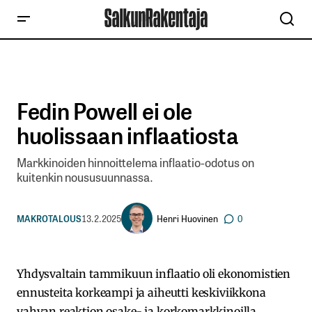
Fedin Powell ei ole
huolissaan inflaatiosta
Markkinoiden hinnoittelema inflaatio-odotus on
kuitenkin noususuunnassa.
Henri Huovinen
MAKROTALOUS
13.2.2025
0
Yhdysvaltain tammikuun inflaatio oli ekonomistien
ennusteita korkeampi ja aiheutti keskiviikkona
vahvan reaktion osake- ja korkomarkkinoilla.