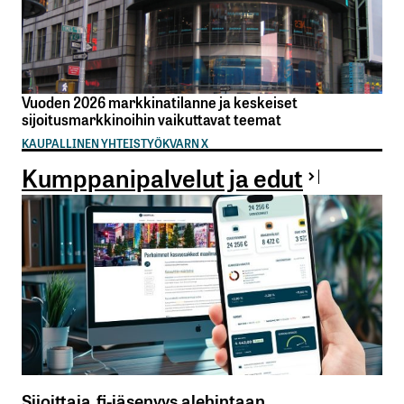
Vuoden 2026 markkinatilanne ja keskeiset
sijoitusmarkkinoihin vaikuttavat teemat
KAUPALLINEN YHTEISTYÖ
KVARN X
Kumppanipalvelut ja edut
Sijoittaja.fi-jäsenyys alehintaan