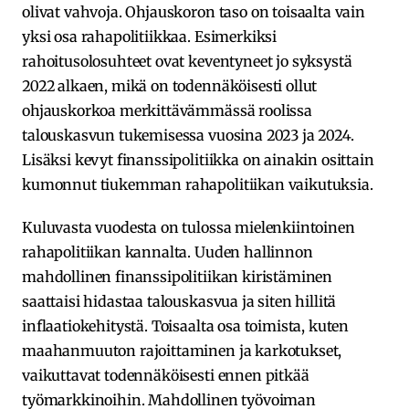
olivat vahvoja. Ohjauskoron taso on toisaalta vain
yksi osa rahapolitiikkaa. Esimerkiksi
rahoitusolosuhteet ovat keventyneet jo syksystä
2022 alkaen, mikä on todennäköisesti ollut
ohjauskorkoa merkittävämmässä roolissa
talouskasvun tukemisessa vuosina 2023 ja 2024.
Lisäksi kevyt finanssipolitiikka on ainakin osittain
kumonnut tiukemman rahapolitiikan vaikutuksia.
Kuluvasta vuodesta on tulossa mielenkiintoinen
rahapolitiikan kannalta. Uuden hallinnon
mahdollinen finanssipolitiikan kiristäminen
saattaisi hidastaa talouskasvua ja siten hillitä
inflaatiokehitystä. Toisaalta osa toimista, kuten
maahanmuuton rajoittaminen ja karkotukset,
vaikuttavat todennäköisesti ennen pitkää
työmarkkinoihin. Mahdollinen työvoiman