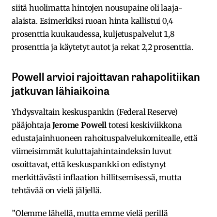
siitä huolimatta hintojen nousupaine oli laaja-
alaista. Esimerkiksi ruoan hinta kallistui 0,4
prosenttia kuukaudessa, kuljetuspalvelut 1,8
prosenttia ja käytetyt autot ja rekat 2,2 prosenttia.
Powell arvioi rajoittavan rahapolitiikan
jatkuvan lähiaikoina
Yhdysvaltain keskuspankin (Federal Reserve)
pääjohtaja
Jerome Powell
totesi keskiviikkona
edustajainhuoneen rahoituspalvelukomitealle, että
viimeisimmät kuluttajahintaindeksin luvut
osoittavat, että keskuspankki on edistynyt
merkittävästi inflaation hillitsemisessä, mutta
tehtävää on vielä jäljellä.
”Olemme lähellä, mutta emme vielä perillä