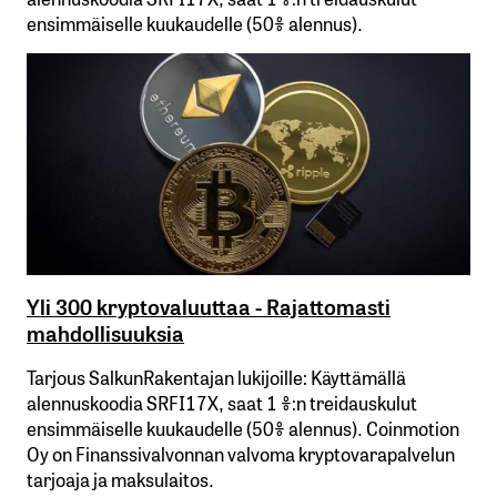
ensimmäiselle​ ​kuukaudelle​ ​(50%​ ​alennus).
Yli 300 kryptovaluuttaa - Rajattomasti
mahdollisuuksia
Tarjous SalkunRakentajan lukijoille: Käyttämällä​ ​
alennuskoodia​ ​SRFI17X,​ ​saat​ ​1 %:n treidauskulut​ ​
ensimmäiselle​ ​kuukaudelle​ ​(50%​ ​alennus). Coinmotion
Oy on Finanssivalvonnan valvoma kryptovarapalvelun
tarjoaja ja maksulaitos.