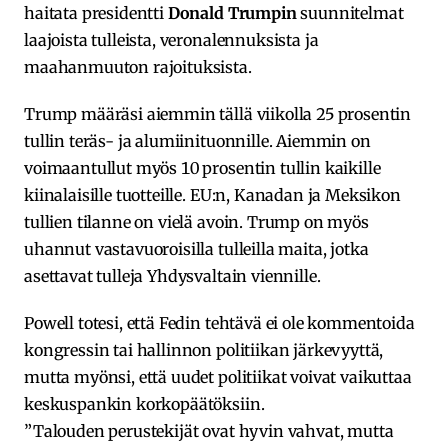
haitata presidentti
Donald Trumpin
suunnitelmat
laajoista tulleista, veronalennuksista ja
maahanmuuton rajoituksista.
Trump määräsi aiemmin tällä viikolla 25 prosentin
tullin teräs- ja alumiinituonnille. Aiemmin on
voimaantullut myös 10 prosentin tullin kaikille
kiinalaisille tuotteille. EU:n, Kanadan ja Meksikon
tullien tilanne on vielä avoin. Trump on myös
uhannut vastavuoroisilla tulleilla maita, jotka
asettavat tulleja Yhdysvaltain viennille.
Powell totesi, että Fedin tehtävä ei ole kommentoida
kongressin tai hallinnon politiikan järkevyyttä,
mutta myönsi, että uudet politiikat voivat vaikuttaa
keskuspankin korkopäätöksiin.
”Talouden perustekijät ovat hyvin vahvat, mutta