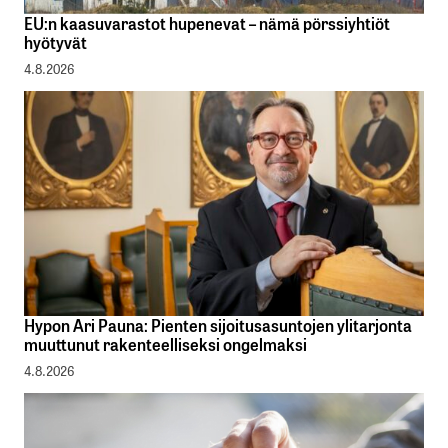
EU:n kaasuvarastot hupenevat – nämä pörssiyhtiöt
hyötyvät
4.8.2026
Hypon Ari Pauna: Pienten sijoitusasuntojen ylitarjonta
muuttunut rakenteelliseksi ongelmaksi
4.8.2026