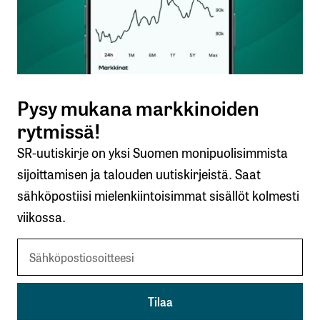
Nimesi tai nimimerkkisi
*
Sähköpostiosoitteesi
*
Pysy mukana markkinoiden
Tilaa SalkunRakentajan uutiskirje
rytmissä!
SR-uutiskirje on yksi Suomen monipuolisimmista
Lähetä kommentti
sijoittamisen ja talouden uutiskirjeistä. Saat
sähköpostiisi mielenkiintoisimmat sisällöt kolmesti
viikossa.