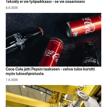
Tekoäly ei vie työpaikkaasi – se vie osaamisesi
8.8.2026
Coca-Cola jätti Pepsin taakseen – vahva tulos korotti
myös tulosohjeistusta
7.8.2026