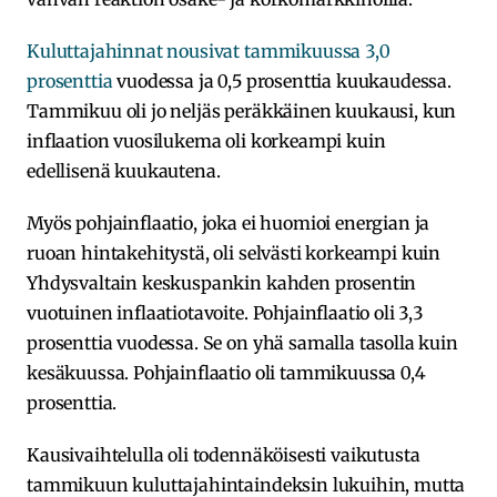
Kuluttajahinnat nousivat tammikuussa 3,0
prosenttia
vuodessa ja 0,5 prosenttia kuukaudessa.
Tammikuu oli jo neljäs peräkkäinen kuukausi, kun
inflaation vuosilukema oli korkeampi kuin
edellisenä kuukautena.
Myös pohjainflaatio, joka ei huomioi energian ja
ruoan hintakehitystä, oli selvästi korkeampi kuin
Yhdysvaltain keskuspankin kahden prosentin
vuotuinen inflaatiotavoite. Pohjainflaatio oli 3,3
prosenttia vuodessa. Se on yhä samalla tasolla kuin
kesäkuussa. Pohjainflaatio oli tammikuussa 0,4
prosenttia.
Kausivaihtelulla oli todennäköisesti vaikutusta
tammikuun kuluttajahintaindeksin lukuihin, mutta