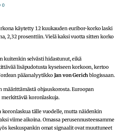
0
korkona käytetty 12 kuukauden euribor-korko laski
 2,32 prosenttiin. Vielä kaksi vuotta sitten korko
 kuitenkin selvästi hidastunut, eikä
ttävää lisäpudotusta kyseiseen korkoon, kertoo
 Nordean pääanalyytikko
Jan von Gerich
blogissaan.
in määrittämästä ohjauskorosta. Euroopan
 merkittäviä koronlaskuja.
ia koronlaskua tälle vuodelle, mutta näidenkin
ksi viime aikoina. Omassa perusennusteessamme
yös keskuspankin omat signaalit ovat muuttuneet