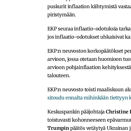
puskurit inflaation kiihtymistä vastaa
piristymään.
EKP seuraa inflaatio-odotuksia tarkast
jos inflaatio-odotukset uhkaisivat ka
EKP:n neuvoston korkopäätökset per
arvioon, jossa otetaan huomioon tuor
arvioon pohjainflaation kehityksestä 
talouteen.
EKP:n neuvosto toisti maaliskuun alus
sitoudu ennalta mihinkään tiettyyn
Keskuspankin pääjohtaja
Christine 
toistuvasti kohonneeseen epävarmuu
Trumpin
päätös vetäytyä Ukrainan 