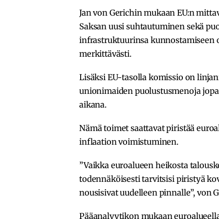
Jan von Gerichin mukaan EU:n mittav
Saksan uusi suhtautuminen sekä puo
infrastruktuurinsa kunnostamiseen 
merkittävästi.
Lisäksi EU-tasolla komissio on linjann
unionimaiden puolustusmenoja jopa 8
aikana.
Nämä toimet saattavat piristää euroal
inflaation voimistuminen.
”Vaikka euroalueen heikosta talousk
todennäköisesti tarvitsisi piristyä ko
nousisivat uudelleen pinnalle”, von G
Pääanalyytikon mukaan euroalueella va