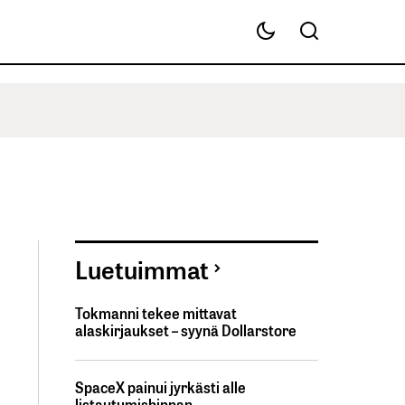
Luetuimmat
Tokmanni tekee mittavat
alaskirjaukset – syynä Dollarstore
SpaceX painui jyrkästi alle
listautumishinnan