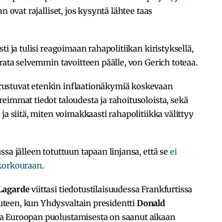
n ovat rajalliset, jos kysyntä lähtee taas
i ja tulisi reagoimaan rahapolitiikan kiristyksellä,
rata selvemmin tavoitteen päälle, von Gerich toteaa.
ustuvat etenkin inflaationäkymiä koskevaan
eimmat tiedot taloudesta ja rahoitusoloista, sekä
ja siitä, miten voimakkaasti rahapolitiikka välittyy
sa jälleen totuttuun tapaan linjansa, että se
ei
 korkouraan
.
Lagarde
viittasi tiedotustilaisuudessa Frankfurtissa
teen, kun Yhdysvaltain presidentti
Donald
ja Euroopan puolustamisesta on saanut aikaan