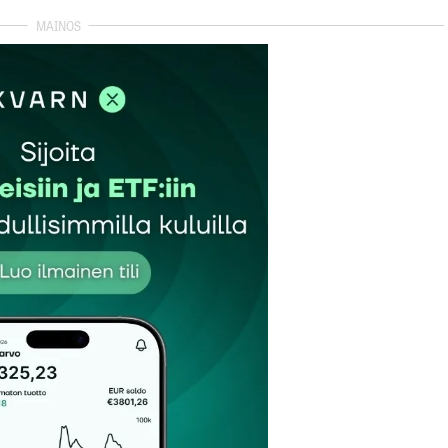
autua sisään
rekisteröityä
et kentät on merkitty
*
Sähköpostiosoitteesi
*