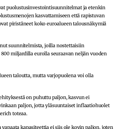
at puolustusinvestointisuunnitelmat ja etenkin
lustusmenojen kasvattamiseen että rapistuvan
ovat piristäneet koko euroalueen talousnäkymiä
ut suunnitelmista, joilla nostettaisiin
00 miljardilla eurolla seuraavan neljän vuoden
ueen taloutta, mutta varjopuolena voi olla
ehityksestä on puhuttu paljon, kasvun ei
vinkaan paljon, jotta yläsuuntaiset inflaatiohuolet
erich toteaa.
paata kapasiteettia ei siis ole kovin paljon, joten