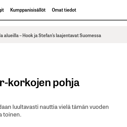
it
Kumppanisisällöt
Omat tiedot
la alueilla – Hook ja Stefan’s laajentavat Suomessa
or-korkojen pohja
daan luultavasti nauttia vielä tämän vuoden
a toinen.