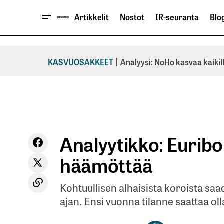
Artikkelit
Nostot
IR-seuranta
Blog
|
KASVUOSAKKEET
Analyysi: NoHo kasvaa kaikil
Analyytikko: Eurib
häämöttää
Kohtuullisen alhaisista koroista saa
ajan. Ensi vuonna tilanne saattaa oll