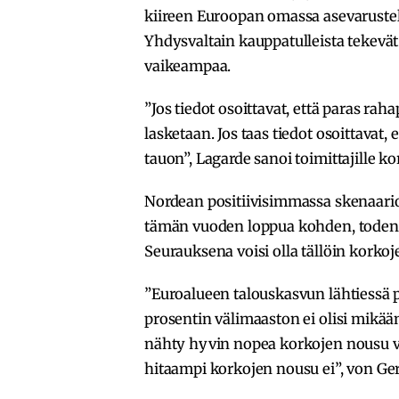
kiireen Euroopan omassa asevarustel
Yhdysvaltain kauppatulleista tekevät
vaikeampaa.
”Jos tiedot osoittavat, että paras raha
lasketaan. Jos taas tiedot osoittavat,
tauon”, Lagarde sanoi toimittajille k
Nordean positiivisimmassa skenaarios
tämän vuoden loppua kohden, todenn
Seurauksena voisi olla tällöin korkoj
”Euroalueen talouskasvun lähtiessä 
prosentin välimaaston ei olisi mikä
nähty hyvin nopea korkojen nousu v
hitaampi korkojen nousu ei”, von Ger