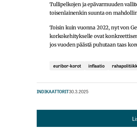
Tullipelkojen ja epävarmuuden vallit
toisenlainenkin suunta on mahdolli
Toisin kuin vuonna 2022, nyt von Ge
korkokehitykselle ovat konkreettise
jos vuoden päästä puhutaan taas koro
euribor-korot
inflaatio
rahapolitiik
INDIKAATTORIT
30.3.2025
L
L