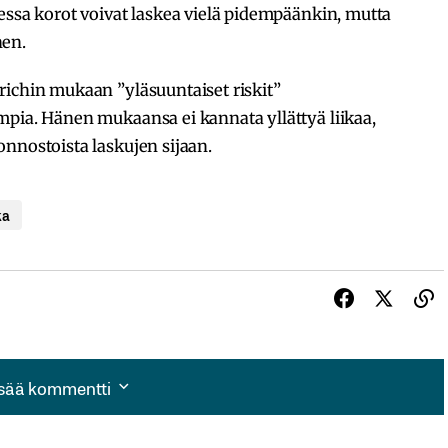
essa korot voivat laskea vielä pidempäänkin, mutta
nen.
richin mukaan ”yläsuuntaiset riskit”
mpia. Hänen mukaansa ei kannata yllättyä liikaa,
nnostoista laskujen sijaan.
ka
isää kommentti
isää kommentti