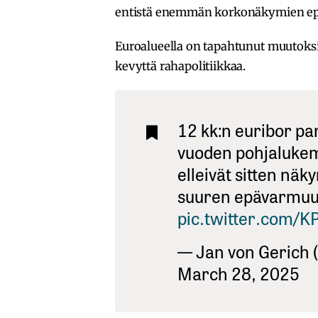
entistä enemmän korkonäkymien epäv
Euroalueella on tapahtunut muutoksia
kevyttä rahapolitiikkaa.
12 kk:n euribor p
vuoden pohjalukem
elleivät sitten nä
suuren epävarmuud
pic.twitter.com/
— Jan von Gerich
March 28, 2025