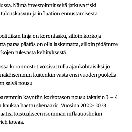
ussa. Nämä investoinnit sekä jatkuva riski
 talouskasvun ja inflaation ennustamisesta
politiikan linja on koronlasku, silloin korkoja
 että paras päätös on olla laskematta, silloin pidämme
orkojen tulevasta kehityksestä.
sa koronnostot voisivat tulla ajankohtaisiksi jo
äköisemmin kuitenkin vasta ensi vuoden puolella.
en selvä nousu.
paremmin käyntiin korkotason nousu takaisin 3 – 4
än kaukaa haettu skenaario. Vuosina 2022-2023
aatisi toistuakseen isomman inflaatioshokin –
ich toteaa.