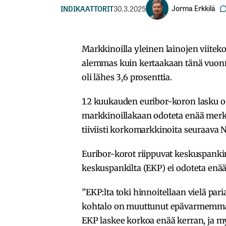
Jorma Erkkilä
INDIKAATTORIT
30.3.2025
Markkinoilla yleinen lainojen viite
alemmas kuin kertaakaan tänä vuonna,
oli lähes 3,6 prosenttia.
12 kuukauden euribor-koron lasku on
markkinoillakaan odoteta enää merki
tiiviisti korkomarkkinoita seuraava
Euribor-korot riippuvat keskuspank
keskuspankilta (EKP) ei odoteta enää
”EKP:lta toki hinnoitellaan vielä par
kohtalo on muuttunut epävarmemma
EKP laskee korkoa enää kerran, ja m