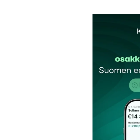
kirj
Sähköpostiosoitettasi ei julkaista.
Pakollis
Kommentti
*
Nimesi tai nimimerkkisi
*
Tilaa SalkunRakentajan uutiskirje