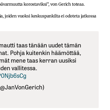
armuutta korostaviksi”, von Gerich toteaa.
, joiden vuoksi keskuspankilta ei odoteta jatkossa
amautti taas tänään uudet tämän
at. Pohja kuitenkin häämöttää,
kymät mene taas kerran uusiksi
en vallitessa.
KP0Njb6sCg
 (@JanVonGerich)