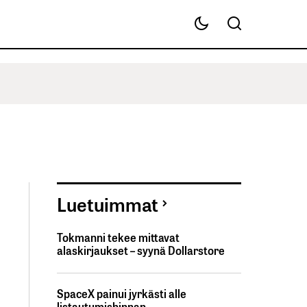
Luetuimmat
Tokmanni tekee mittavat
alaskirjaukset – syynä Dollarstore
SpaceX painui jyrkästi alle
listautumishinnan