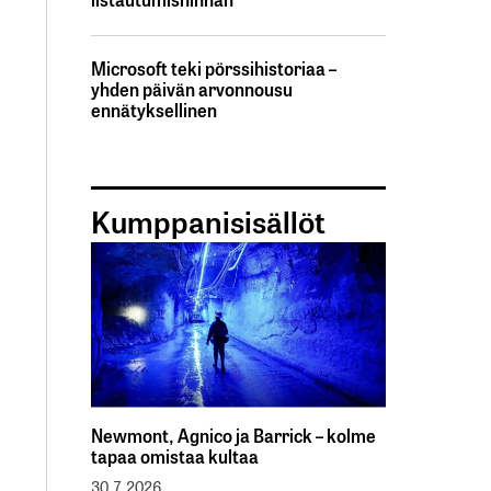
Microsoft teki pörssihistoriaa –
yhden päivän arvonnousu
ennätyksellinen
Kumppanisisällöt
Newmont, Agnico ja Barrick – kolme
tapaa omistaa kultaa
30.7.2026