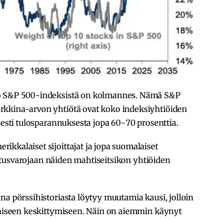
ko S&P 500-indeksistä on kolmannes. Nämä S&P
rkkina-arvon yhtiötä ovat koko indeksiyhtiöiden
sesti tulosparannuksesta jopa 60-70 prosenttia.
kkalaiset sijoittajat ja jopa suomalaiset
ijoitusvarojaan näiden mahtiseitsikon yhtiöiden
na pörssihistoriasta löytyy muutamia kausi, jolloin
laiseen keskittymiseen. Näin on aiemmin käynyt