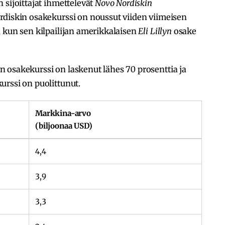
 sijoittajat ihmettelevät
Novo Nordiskin
rdiskin osakekurssi on noussut viiden viimeisen
 kun sen kilpailijan amerikkalaisen
Eli Lillyn
osake
 osakekurssi on laskenut lähes 70 prosenttia ja
urssi on puolittunut.
Markkina-arvo
(biljoonaa USD)
4,4
3,9
3,3