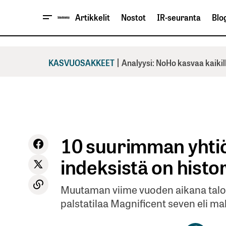
Artikkelit
Nostot
IR-seuranta
Blog
|
KASVUOSAKKEET
Analyysi: NoHo kasvaa kaikil
10 suurimman yhti
indeksistä on histo
Muutaman viime vuoden aikana talou
palstatilaa Magnificent seven eli mah