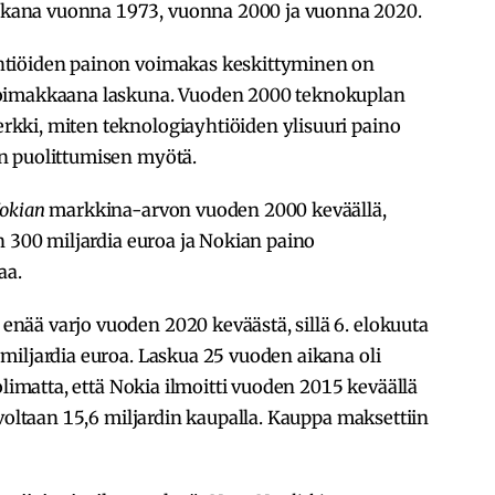
kana vuonna 1973, vuonna 2000 ja vuonna 2020.
htiöiden painon voimakas keskittyminen on
voimakkaana laskuna. Vuoden 2000 teknokuplan
kki, miten teknologiayhtiöiden ylisuuri paino
n puolittumisen myötä.
okian
markkina-arvon vuoden 2000 keväällä,
n 300 miljardia euroa ja Nokian paino
aa.
ää varjo vuoden 2020 keväästä, sillä 6. elokuuta
miljardia euroa. Laskua 25 vuoden aikana oli
olimatta, että Nokia ilmoitti vuoden 2015 keväällä
rvoltaan 15,6 miljardin kaupalla. Kauppa maksettiin