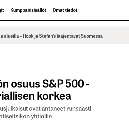
it
Kumppanisisällöt
Omat tiedot
la alueilla – Hook ja Stefan’s laajentavat Suomessa
ön osuus S&P 500 -
riallisen korkea
sjulkaisut ovat antaneet runsaasti
tiseitsikon yhtiöille.