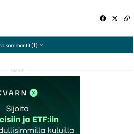
so kommentit (1)
so kommentit (1)
iittyvillä vallihaudoilla.
erikkalaiset eivät pilko yhtiöitä pienemmiksi ja hae sitä
 alkavat juoksemaan heti mm. Yksi toimitusjohtaja lisää
altauskohde ja saattaa olla että koolla on merkitystä
n yleisestä tavasta ostaa omia osakkeita.
a kyseinen voitonjako on ollut omistajille erityisen
isnestä kannattaa omistaa ja todennäköisesti useimmat
itää nykyiset osakkeensa ja todennäköisesti ostavat lisää,