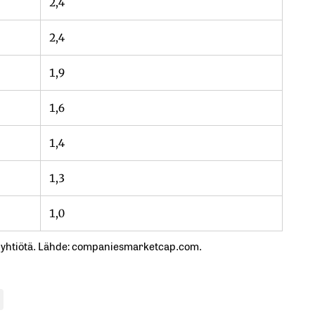
2,4
2,4
1,9
1,6
1,4
1,3
1,0
 yhtiötä. Lähde: companiesmarketcap.com.