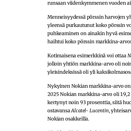
runsaan viidenkymmenen vuoden ai
Menneisyydessä pörssin harvojen y
yleensä purkautunut koko pörssin 
puhkeaminen on ainakin hyvä esimer
haihtui koko pörssin markkina-arvo
Kotimaisena esimerkkinä voi ottaa
N
jolloin yhtiön markkina-arvo oli noi
yleisindeksissä oli yli kaksikolmasos
Nykyinen Nokian markkina-arvo on en
2025 Nokian markkina-arvo oli 19,2 
kertynyt noin 93 prosenttia, siitä hu
ostavansa
Alcatel- Lucentin
, yhteisa
Nokian osakkeilla.