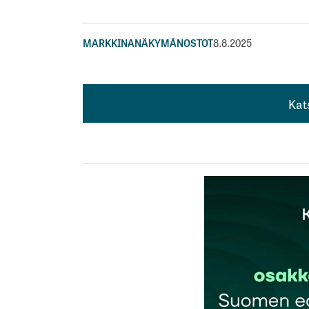
MARKKINANÄKYMÄ
NOSTOT
8.8.2025
Kat
Kat
Osittain selittyy yhtiöiden liiketoimintaan l
Osa yhtiöiden koosta selittyy sillä että am
kautta lisäarvoa kuten meillä tehdään.
Kasvun näyttää aika, mutta kiinteät kulut
esikuntineen.
Lisäksi pienempi yhtiö on myös helpompi v
myös rahoitusta haettaessa.
Osa arvonkehityksestä johtuu sikäläisittäi
Vahvasti kannattavien yhtiöiden tapauksess
edullinen järjestely, koska kannattavaa b
nykyisistä esim. Microsoftin omistajista p