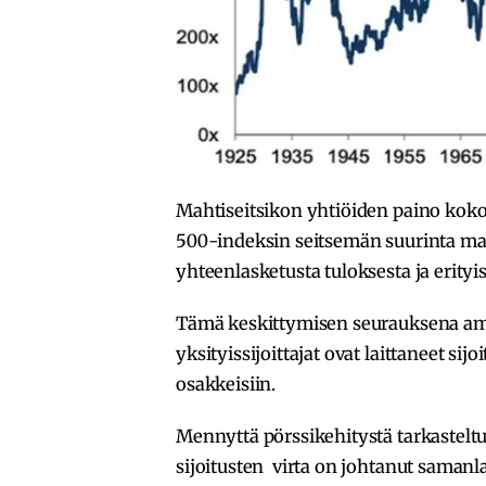
Mahtiseitsikon yhtiöiden paino ko
500-indeksin seitsemän suurinta ma
yhteenlasketusta tuloksesta ja erityi
Tämä keskittymisen seurauksena ameri
yksityissijoittajat ovat laittaneet s
osakkeisiin.
Mennyttä pörssikehitystä tarkasteltu
sijoitusten virta on johtanut saman