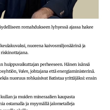
 täydelliseen romahdukseen lyhyessä ajassa hakee
 keulakuvaksi, nuorena kaivosmiljonäärinä ja
iskinottajana.
an huippuvaikuttajan perheeseen. Hänen isänsä
vosyhtiön,
Valen
, johtajana että energiaministerinä.
äs nuoruus rohkaisivat Batistaa yrittäjäksi: ensin
 kullan ja muiden mineraalien kaupasta
nia ostamalla ja myymällä jalometalleja