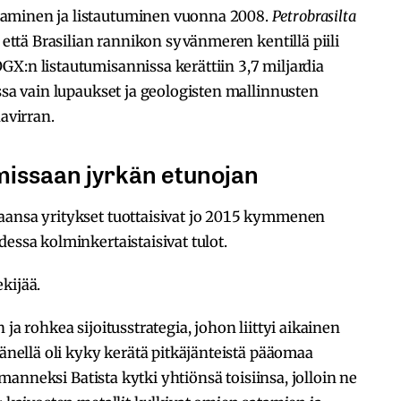
taminen ja listautuminen vuonna 2008.
Petrobrasilta
, että Brasilian rannikon syvänmeren kentillä piili
X:n listautumisannissa kerättiin 3,7 miljardia
ossa vain lupaukset ja geologisten mallinnusten
havirran.
oimissaan jyrkän etunojan
aansa yritykset tuottaisivat jo 2015 kymmenen
essa kolminkertaistaisivat tulot.
kijää.
ja rohkea sijoitusstrategia, johon liittyi aikainen
hänellä oli kyky kerätä pitkäjänteistä pääomaa
olmanneksi Batista kytki yhtiönsä toisiinsa, jolloin ne