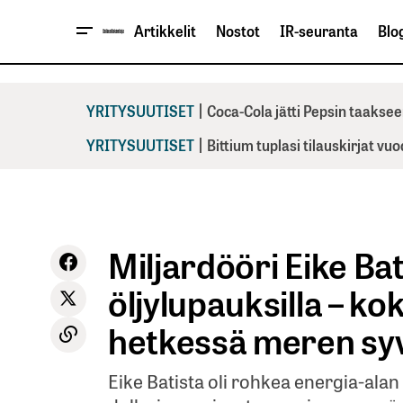
Artikkelit
Nostot
IR-seuranta
Blog
|
YRITYSUUTISET
Coca-Cola jätti Pepsin taaksee
|
YRITYSUUTISET
Bittium tuplasi tilauskirjat vu
Miljardööri Eike Ba
öljylupauksilla – ko
hetkessä meren syv
Eike Batista oli rohkea energia-alan