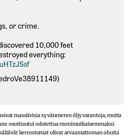
s, or crime.
discovered 10,000 feet
estroyed everything:
2uHTzJSsf
PedroVe38911149)
asivat massiivisia syvänmeren öljyvarantoja, mutta
enne osoittautui odotettua monimutkaisemmaksi.
isältävät kerrostumat olivat arvaamattoman ohuita