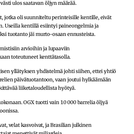
ävästi ulos saatavan öljyn määrää.
jotka oli suunniteltu perinteisille kentille, eivät
. Useilla kentillä esiintyi paineongelmia ja
si tuotanto jäi murto-osaan ennusteista.
istisiin arvioihin ja lupaaviin
kaan toteutuneet kenttätasolla.
en yllätyksen yhdistelmä johti siihen, ettei yhtiö
relien päivätuotantoon, vaan joutui hylkäämään
tävää liiketaloudellista hyötyä.
 kokonaan. OGX tuotti vain 10 000 barrelia öljyä
joonissa.
t, velat kasvoivat, ja Brasilian julkinen
tajat menettivät miljardeja.