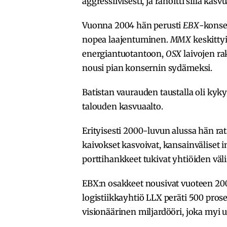
aggressiivisesti, ja rahoitti sillä kasvu
Vuonna 2004 hän perusti
EBX
-konser
nopea laajentuminen.
MMX
keskittyi
energiantuotantoon,
OSX
laivojen ra
nousi pian konsernin sydämeksi.
Batistan vaurauden taustalla oli kyk
talouden kasvuaalto.
Erityisesti 2000-luvun alussa hän ra
kaivokset kasvoivat, kansainväliset i
porttihankkeet tukivat yhtiöiden väli
EBX:n osakkeet nousivat vuoteen 200
logistiikkayhtiö LLX peräti 500 prosen
visionäärinen miljardööri, joka myi 