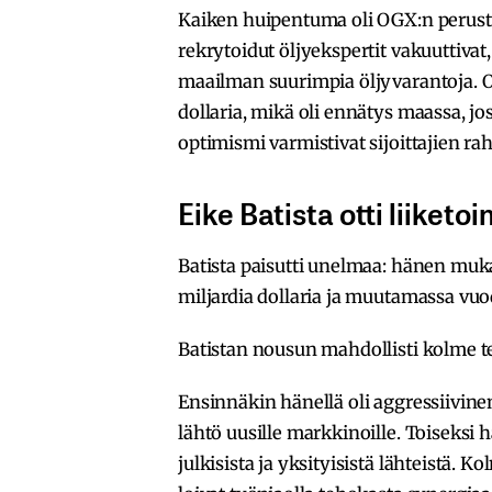
Kaiken huipentuma oli OGX:n perus
rekrytoidut öljyekspertit vakuuttivat
maailman suurimpia öljyvarantoja. OG
dollaria, mikä oli ennätys maassa, j
optimismi varmistivat sijoittajien ra
Eike Batista otti liiket
Batista paisutti unelmaa: hänen muk
miljardia dollaria ja muutamassa vuod
Batistan nousun mahdollisti kolme te
Ensinnäkin hänellä oli aggressiivinen 
lähtö uusille markkinoille. Toiseksi 
julkisista ja yksityisistä lähteistä. K