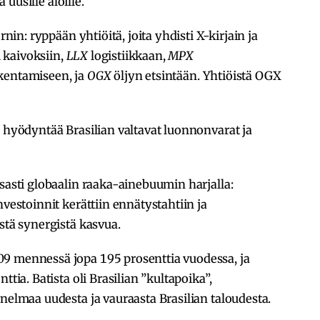
a uusille aloille.
nin: ryppään yhtiöitä, joita yhdisti X-kirjain ja
 kaivoksiin,
LLX
logistiikkaan,
MPX
kentamiseen, ja
OGX
öljyn etsintään. Yhtiöistä OGX
y hyödyntää Brasilian valtavat luonnonvarat ja
tsasti globaalin raaka-ainebuumin harjalla:
nvestoinnit kerättiin ennätystahtiin ja
stä synergistä kasvua.
9 mennessä jopa 195 prosenttia vuodessa, ja
ttia. Batista oli Brasilian ”kultapoika”,
unelmaa uudesta ja vauraasta Brasilian taloudesta.