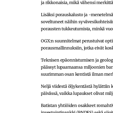
ja rikkonaisia, mikä vähensi merkitt
Lisäksi porauskalusto ja -menetelmät, 
soveltuneet näihin syvävesikohteisiin
porausten tukkeutumista, minkä vuok
OGX:n suunnitelmat perustuivat optim
porausmallinnuksiin, jotka eivät kos
Teknisen epäonnistumisen ja geologis
päässyt lupaamaansa miljoonien bar
suurimman osan kentistä ilman merkit
Neljä viidestä öljykentästä hylättiin
päivässä, vaikka lupaukset olivat mil
Batistan yhtiöiden osakkeet romahtiva
investointipankki (BNDES) sekä sijoit