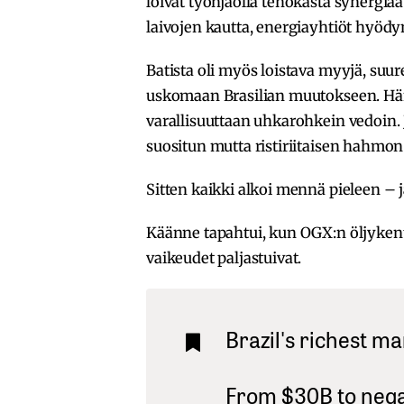
loivat työnjaolla tehokasta synergiaa
laivojen kautta, energiayhtiöt hyödyn
Batista oli myös loistava myyjä, suur
uskomaan Brasilian muutokseen. Hän o
varallisuuttaan uhkarohkein vedoin.
suositun mutta ristiriitaisen hahmon
Sitten kaikki alkoi mennä pieleen – j
Käänne tapahtui, kun OGX:n öljyken
vaikeudet paljastuivat.
Brazil's richest ma
From $30B to negat