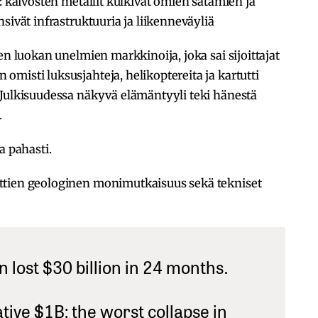
: kaivosten metallit kulkivat omien satamien ja
sivät infrastruktuuria ja liikenneväyliä
en luokan unelmien markkinoija, joka sai sijoittajat
misti luksusjahteja, helikoptereita ja kartutti
 Julkisuudessa näkyvä elämäntyyli teki hänestä
.
a pahasti.
ttien geologinen monimutkaisuus sekä tekniset
n lost $30 billion in 24 months.
ive $1B: the worst collapse in