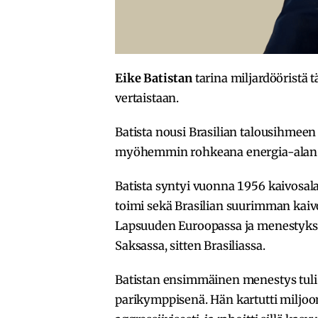
Eike Batistan
tarina miljardööristä
vertaistaan.
Batista nousi Brasilian talousihmeen
myöhemmin rohkeana energia-alan r
Batista syntyi vuonna 1956 kaivosal
toimi sekä Brasilian suurimman kai
Lapsuuden Euroopassa ja menestyksek
Saksassa, sitten Brasiliassa.
Batistan ensimmäinen menestys tuli
parikymppisenä. Hän kartutti miljoo