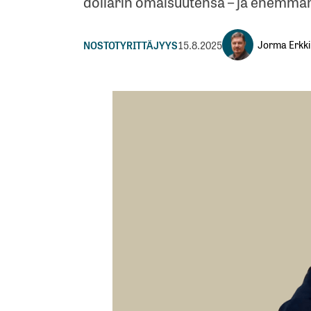
dollarin omaisuutensa – ja enemmä
Jorma Erkki
NOSTOT
YRITTÄJYYS
15.8.2025