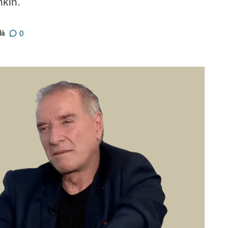
nkin.
lä
0