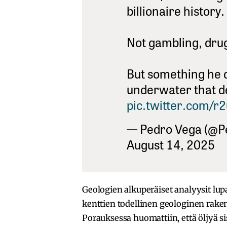
billionaire history.
Not gambling, drug
But something he 
underwater that d
pic.twitter.com/r
— Pedro Vega (@
August 14, 2025
Geologien alkuperäiset analyysit lup
kenttien todellinen geologinen rak
Porauksessa huomattiin, että öljyä s