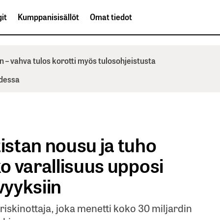
it
Kumppanisisällöt
Omat tiedot
n – vahva tulos korotti myös tulosohjeistusta
odessa
tistan nousu ja tuho
ko varallisuus upposi
yyksiin
 riskinottaja, joka menetti koko 30 miljardin