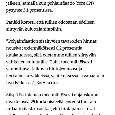
jälkeen, samalla kun pohjainflaatio (core CPI)
pysynee 3,1 prosentissa.
Pankki korosti, että tullien odotetaan edelleen
siirtyvän kuluttajahintoihin.
”Pohjainflaation sisältyvien tavaroiden hinnat
nousivat todennäköisesti 0,2 prosenttia
kuukaudessa, sillä odotamme tullien siirtyvän
vähitellen kuluttajille. Tullit todennäköisesti
vauhdittavat jatkuvia hintojen nousuja
kotitaloustarvikkeissa, vaatetuksessa ja vapaa-ajan
hyödykkeissä”, BofA kertoi.
Siispä Fed alentaa todennäköisesti ohjauskoron
tavoitetasoa 25 korkopisteellä, jos ensi torstain
inflaatiotilasto osoittaa, että hintapaineet ovat