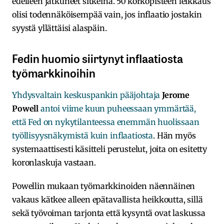
edelleen jatkuneet sitkeinä. 50 korkopisteen leikkaus
olisi todennäköisempää vain, jos inflaatio jostakin
syystä yllättäisi alaspäin.
Fedin huomio siirtynyt inflaatiosta
työmarkkinoihin
Yhdysvaltain keskuspankin pääjohtaja
Jerome
Powell
antoi viime kuun puheessaan ymmärtää,
että Fed on nykytilanteessa enemmän huolissaan
työllisyysnäkymistä kuin inflaatiosta
. Hän myös
systemaattisesti käsitteli perustelut, joita on esitetty
koronlaskuja vastaan.
Powellin mukaan työmarkkinoiden näennäinen
vakaus kätkee alleen epätavallista heikkoutta, sillä
sekä työvoiman tarjonta että kysyntä ovat laskussa