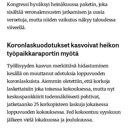
Kongressi hyväksyi heinäkuussa paketin, joka
sisältää veronalennusten jatkamisen ja uusia
veroetuja, mutta niiden vaikutus näkyy taloudessa
viiveellä.
Koronlaskuodotukset kasvoivat heikon
työpaikkaraportin myötä
Työllisyyden kasvun merkittävä hidastuminen
kesällä on muuttanut odotuksia loppuvuoden
koronlaskuista. Aiemmin oletettiin, että korkoja
laskettaisiin joka toisessa kokouksessa, mutta nyt
keskuspankkiirit todennäköisesti pohtivat,
jatketaanko 25 korkopisteen laskuja jokaisessa
loppuvuoden kokouksessa. Fed kokoontuu syyskuun
jälkeen vielä lokakuussa ja joulukuussa.