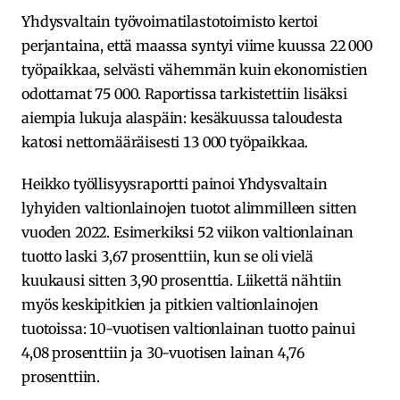
Yhdysvaltain työvoimatilastotoimisto kertoi
perjantaina, että maassa syntyi viime kuussa 22 000
työpaikkaa, selvästi vähemmän kuin ekonomistien
odottamat 75 000. Raportissa tarkistettiin lisäksi
aiempia lukuja alaspäin: kesäkuussa taloudesta
katosi nettomääräisesti 13 000 työpaikkaa.
Heikko työllisyysraportti painoi Yhdysvaltain
lyhyiden valtionlainojen tuotot alimmilleen sitten
vuoden 2022. Esimerkiksi 52 viikon valtionlainan
tuotto laski 3,67 prosenttiin, kun se oli vielä
kuukausi sitten 3,90 prosenttia. Liikettä nähtiin
myös keskipitkien ja pitkien valtionlainojen
tuotoissa: 10-vuotisen valtionlainan tuotto painui
4,08 prosenttiin ja 30-vuotisen lainan 4,76
prosenttiin.