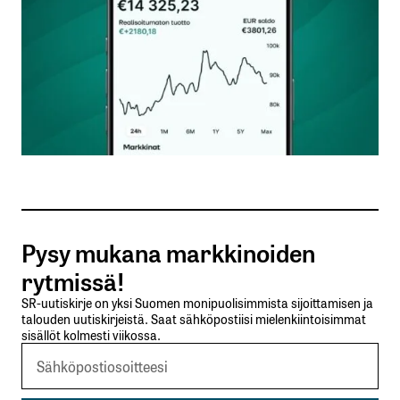
Nimesi tai nimimerkkisi
*
Sähköpostiosoitteesi
*
Tilaa SalkunRakentajan uutiskirje
Pysy mukana markkinoiden
Lähetä kommentti
rytmissä!
SR-uutiskirje on yksi Suomen monipuolisimmista sijoittamisen ja
talouden uutiskirjeistä. Saat sähköpostiisi mielenkiintoisimmat
sisällöt kolmesti viikossa.