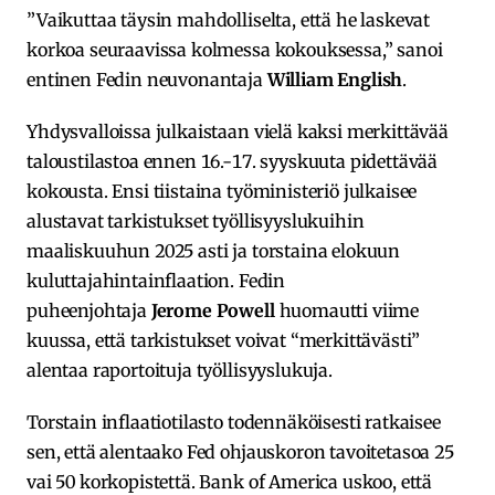
”Vaikuttaa täysin mahdolliselta, että he laskevat
korkoa seuraavissa kolmessa kokouksessa,” sanoi
entinen Fedin neuvonantaja
William English
.
Yhdysvalloissa julkaistaan vielä kaksi merkittävää
taloustilastoa ennen 16.-17. syyskuuta pidettävää
kokousta. Ensi tiistaina työministeriö julkaisee
alustavat tarkistukset työllisyyslukuihin
maaliskuuhun 2025 asti ja torstaina elokuun
kuluttajahintainflaation. Fedin
puheenjohtaja
Jerome Powell
huomautti viime
kuussa, että tarkistukset voivat “merkittävästi”
alentaa raportoituja työllisyyslukuja.
Torstain inflaatiotilasto todennäköisesti ratkaisee
sen, että alentaako Fed ohjauskoron tavoitetasoa 25
vai 50 korkopistettä. Bank of America uskoo, että