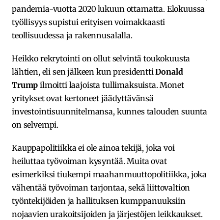
pandemia-vuotta 2020 lukuun ottamatta. Elokuussa
työllisyys supistui erityisen voimakkaasti
teollisuudessa ja rakennusalalla.
Heikko rekrytointi on ollut selvintä toukokuusta
lähtien, eli sen jälkeen kun presidentti
Donald
Trump
ilmoitti laajoista tullimaksuista. Monet
yritykset ovat kertoneet jäädyttävänsä
investointisuunnitelmansa, kunnes talouden suunta
on selvempi.
Kauppapolitiikka ei ole ainoa tekijä, joka voi
heiluttaa työvoiman kysyntää. Muita ovat
esimerkiksi tiukempi maahanmuuttopolitiikka, joka
vähentää työvoiman tarjontaa, sekä liittovaltion
työntekijöiden ja hallituksen kumppanuuksiin
nojaavien urakoitsijoiden ja järjestöjen leikkaukset.