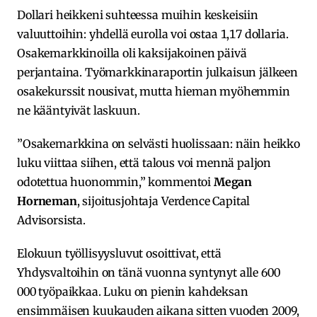
Dollari heikkeni suhteessa muihin keskeisiin
valuuttoihin: yhdellä eurolla voi ostaa 1,17 dollaria.
Osakemarkkinoilla oli kaksijakoinen päivä
perjantaina. Työmarkkinaraportin julkaisun jälkeen
osakekurssit nousivat, mutta hieman myöhemmin
ne kääntyivät laskuun.
”Osakemarkkina on selvästi huolissaan: näin heikko
luku viittaa siihen, että talous voi mennä paljon
odotettua huonommin,” kommentoi
Megan
Horneman
, sijoitusjohtaja Verdence Capital
Advisorsista.
Elokuun työllisyysluvut osoittivat, että
Yhdysvaltoihin on tänä vuonna syntynyt alle 600
000 työpaikkaa. Luku on pienin kahdeksan
ensimmäisen kuukauden aikana sitten vuoden 2009,