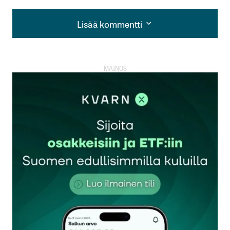
Lisää kommentti
Lisää kommentti
kirjautua
sisään
rekisteröityä
Sähköpostiosoitettasi ei julkaista.
Pakolliset
kentät on merkitty
*
Kommentti
*