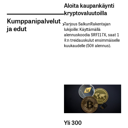
Aloita kaupankäynti
kryptovaluutoilla
Kumppanipalvelut
Tarjous SalkunRakentajan
ja edut
lukijoille: Käyttämällä​ ​
alennuskoodia​ ​SRFI17X,​ ​saat​ ​1
%:n treidauskulut​ ​ensimmäiselle​ ​
kuukaudelle​ ​(50%​ ​alennus).
Yli 300