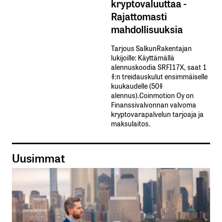
kryptovaluuttaa -
Rajattomasti
mahdollisuuksia
Tarjous SalkunRakentajan
lukijoille: Käyttämällä​ ​
alennuskoodia​ ​SRFI17X,​ ​saat​ ​1
%:n treidauskulut​ ​ensimmäiselle​ ​
kuukaudelle​ ​(50%​ ​
alennus).Coinmotion Oy on
Finanssivalvonnan valvoma
kryptovarapalvelun tarjoaja ja
maksulaitos.
Uusimmat