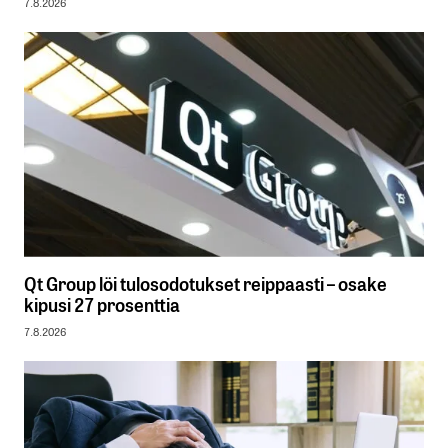
7.8.2026
Qt Group löi tulosodotukset reippaasti – osake
kipusi 27 prosenttia
7.8.2026