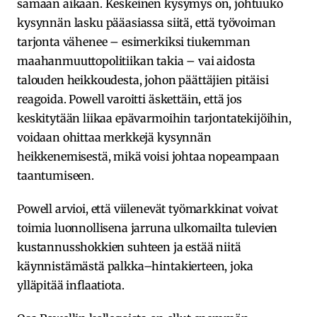
samaan aikaan. Keskeinen kysymys on, johtuuko
kysynnän lasku pääasiassa siitä, että työvoiman
tarjonta vähenee – esimerkiksi tiukemman
maahanmuuttopolitiikan takia – vai aidosta
talouden heikkoudesta, johon päättäjien pitäisi
reagoida. Powell varoitti äskettäin, että jos
keskitytään liikaa epävarmoihin tarjontatekijöihin,
voidaan ohittaa merkkejä kysynnän
heikkenemisestä, mikä voisi johtaa nopeampaan
taantumiseen.
Powell arvioi, että viilenevät työmarkkinat voivat
toimia luonnollisena jarruna ulkomailta tulevien
kustannusshokkien suhteen ja estää niitä
käynnistämästä palkka–hintakierteen, joka
ylläpitää inflaatiota.