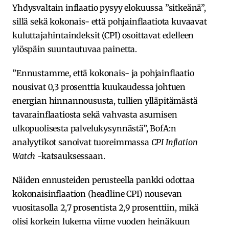
Yhdysvaltain inflaatio pysyy elokuussa ”sitkeänä”,
sillä sekä kokonais- että pohjainflaatiota kuvaavat
kuluttajahintaindeksit (CPI) osoittavat edelleen
ylöspäin suuntautuvaa painetta.
”Ennustamme, että kokonais- ja pohjainflaatio
nousivat 0,3 prosenttia kuukaudessa johtuen
energian hinnannoususta, tullien ylläpitämästä
tavarainflaatiosta sekä vahvasta asumisen
ulkopuolisesta palvelukysynnästä”, BofA:n
analyytikot sanoivat tuoreimmassa
CPI Inflation
Watch
-katsauksessaan.
Näiden ennusteiden perusteella pankki odottaa
kokonaisinflaation (headline CPI) nousevan
vuositasolla 2,7 prosentista 2,9 prosenttiin, mikä
olisi korkein lukema viime vuoden heinäkuun