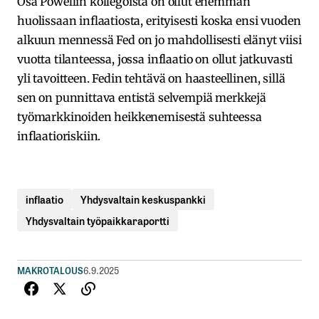
Osa Powellin kollegoista on ollut enemmän
huolissaan inflaatiosta, erityisesti koska ensi vuoden
alkuun mennessä Fed on jo mahdollisesti elänyt viisi
vuotta tilanteessa, jossa inflaatio on ollut jatkuvasti
yli tavoitteen. Fedin tehtävä on haasteellinen, sillä
sen on punnittava entistä selvempiä merkkejä
työmarkkinoiden heikkenemisestä suhteessa
inflaatioriskiin.
inflaatio
Yhdysvaltain keskuspankki
Yhdysvaltain työpaikkaraportti
MAKROTALOUS
6.9.2025