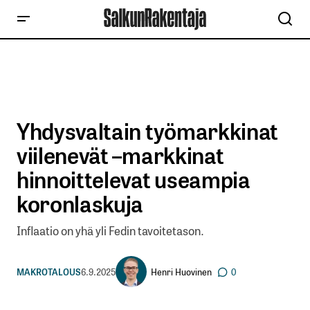
Yhdysvaltain työmarkkinat
viilenevät –markkinat
hinnoittelevat useampia
koronlaskuja
Inflaatio on yhä yli Fedin tavoitetason.
Henri Huovinen
MAKROTALOUS
6.9.2025
0