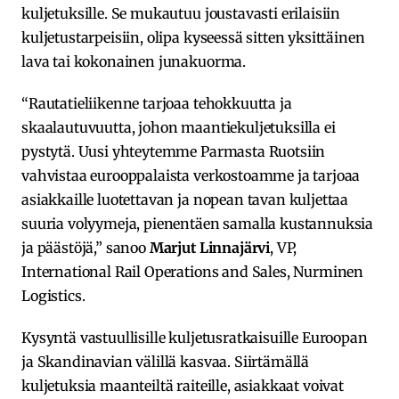
kuljetuksille. Se mukautuu joustavasti erilaisiin
kuljetustarpeisiin, olipa kyseessä sitten yksittäinen
lava tai kokonainen junakuorma.
“Rautatieliikenne tarjoaa tehokkuutta ja
skaalautuvuutta, johon maantiekuljetuksilla ei
pystytä. Uusi yhteytemme Parmasta Ruotsiin
vahvistaa eurooppalaista verkostoamme ja tarjoaa
asiakkaille luotettavan ja nopean tavan kuljettaa
suuria volyymeja, pienentäen samalla kustannuksia
ja päästöjä,” sanoo
Marjut Linnajärvi
, VP,
International Rail Operations and Sales, Nurminen
Logistics.
Kysyntä vastuullisille kuljetusratkaisuille Euroopan
ja Skandinavian välillä kasvaa. Siirtämällä
kuljetuksia maanteiltä raiteille, asiakkaat voivat