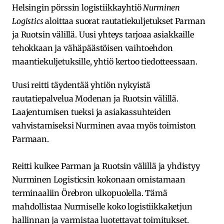
Helsingin pörssin logistiikkayhtiö
Nurminen
Logistics
aloittaa suorat rautatiekuljetukset Parman
ja Ruotsin välillä. Uusi yhteys tarjoaa asiakkaille
tehokkaan ja vähäpäästöisen vaihtoehdon
maantiekuljetuksille, yhtiö kertoo tiedotteessaan.
Uusi reitti täydentää yhtiön nykyistä
rautatiepalvelua Modenan ja Ruotsin välillä.
Laajentumisen tueksi ja asiakassuhteiden
vahvistamiseksi Nurminen avaa myös toimiston
Parmaan.
Reitti kulkee Parman ja Ruotsin välillä ja yhdistyy
Nurminen Logisticsin kokonaan omistamaan
terminaaliin Örebron ulkopuolella. Tämä
mahdollistaa Nurmiselle koko logistiikkaketjun
hallinnan ja varmistaa luotettavat toimitukset.