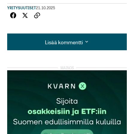
YRITYSUUTISET
21.10.2025
Lisää kommentti
Lisää kommentti
kirjautua
sisään
rekisteröityä
Sähköpostiosoitettasi ei julkaista.
Pakolliset