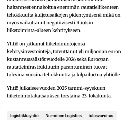
haitanneet ennakoitua enemmän rautatieliikenteen
tehokkuutta kuljetusaikojen pidentymisenä mikä on
myös vaikuttanut negatiivisesti Ruotsin
liiketoiminta-alueen kehtitykseen.
Yhtiö on jatkanut liiketoimintojensa
kehitysinvestointeja, toteuttanut yli miljoonan euron
kustannussäästöt vuodelle 2026 sekä Euroopan
rautatieinfrastruktuurin parantuminen tuovat
tulevina vuosina tehokkuutta ja kilpailuetua yhtiölle.
Yhtiö julkaisee vuoden 2025 tammi-syyskuun
liiketoimintakatsauksen torstaina 23. lokakuuta.
logistiikkayhtiö
Nurminen Logistics
tulosvaroitus