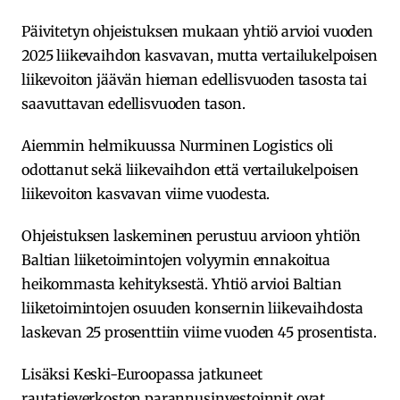
Päivitetyn ohjeistuksen mukaan yhtiö arvioi vuoden
2025 liikevaihdon kasvavan, mutta vertailukelpoisen
liikevoiton jäävän hieman edellisvuoden tasosta tai
saavuttavan edellisvuoden tason.
Aiemmin helmikuussa Nurminen Logistics oli
odottanut sekä liikevaihdon että vertailukelpoisen
liikevoiton kasvavan viime vuodesta.
Ohjeistuksen laskeminen perustuu arvioon yhtiön
Baltian liiketoimintojen volyymin ennakoitua
heikommasta kehityksestä. Yhtiö arvioi Baltian
liiketoimintojen osuuden konsernin liikevaihdosta
laskevan 25 prosenttiin viime vuoden 45 prosentista.
Lisäksi Keski-Euroopassa jatkuneet
rautatieverkoston parannusinvestoinnit ovat