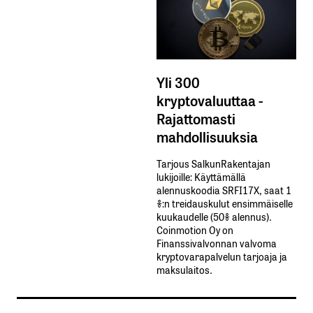
Yli 300
kryptovaluuttaa -
Rajattomasti
mahdollisuuksia
Tarjous SalkunRakentajan
lukijoille: Käyttämällä​ ​
alennuskoodia​ ​SRFI17X,​ ​saat​ ​1
%:n treidauskulut​ ​ensimmäiselle​ ​
kuukaudelle​ ​(50%​ ​alennus).
Coinmotion Oy on
Finanssivalvonnan valvoma
kryptovarapalvelun tarjoaja ja
maksulaitos.