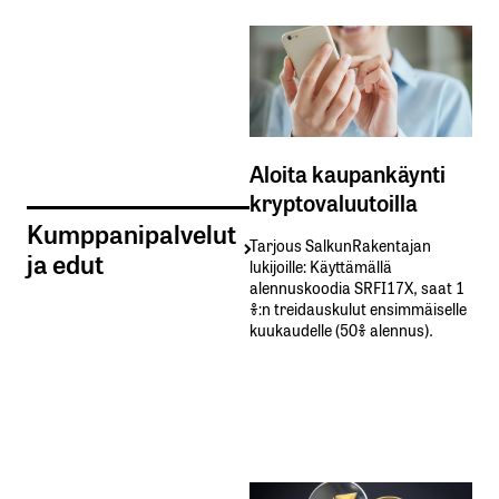
Aloita kaupankäynti
kryptovaluutoilla
Kumppanipalvelut
Tarjous SalkunRakentajan
ja edut
lukijoille: Käyttämällä​ ​
alennuskoodia​ ​SRFI17X,​ ​saat​ ​1
%:n treidauskulut​ ​ensimmäiselle​ ​
kuukaudelle​ ​(50%​ ​alennus).