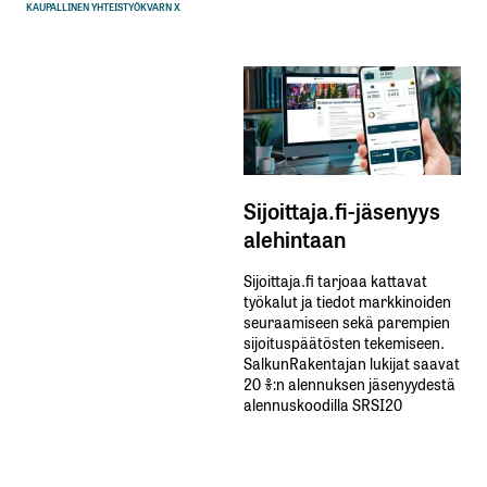
KAUPALLINEN YHTEISTYÖ
KVARN X
Sijoittaja.fi-jäsenyys
alehintaan
Sijoittaja.fi tarjoaa kattavat
työkalut ja tiedot markkinoiden
seuraamiseen sekä parempien
sijoituspäätösten tekemiseen.
SalkunRakentajan lukijat saavat
20 %:n alennuksen jäsenyydestä
alennuskoodilla SRSI20