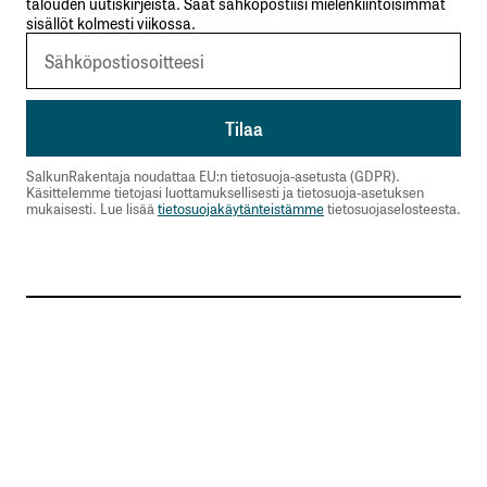
talouden uutiskirjeistä. Saat sähköpostiisi mielenkiintoisimmat
sisällöt kolmesti viikossa.
SalkunRakentaja noudattaa EU:n tietosuoja-asetusta (GDPR).
Käsittelemme tietojasi luottamuksellisesti ja tietosuoja-asetuksen
mukaisesti. Lue lisää
tietosuojakäytänteistämme
tietosuojaselosteesta.