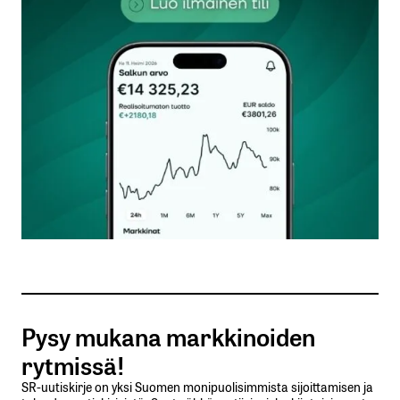
kentät on merkitty
*
Kommentti
*
Nimesi tai nimimerkkisi
*
Sähköpostiosoitteesi
*
Tilaa SalkunRakentajan uutiskirje
Pysy mukana markkinoiden
Lähetä kommentti
rytmissä!
SR-uutiskirje on yksi Suomen monipuolisimmista sijoittamisen ja