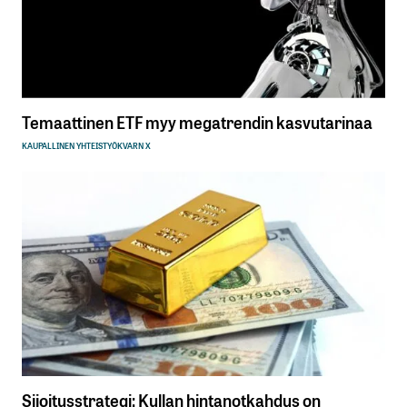
Temaattinen ETF myy megatrendin kasvutarinaa
KAUPALLINEN YHTEISTYÖ
KVARN X
Sijoitusstrategi: Kullan hintanotkahdus on