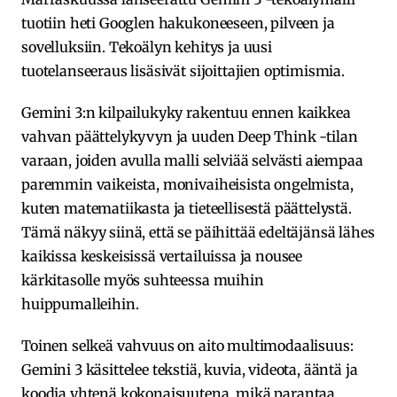
tuotiin heti Googlen hakukoneeseen, pilveen ja
sovelluksiin. Tekoälyn kehitys ja uusi
tuotelanseeraus lisäsivät sijoittajien optimismia.
Gemini 3:n kilpailukyky rakentuu ennen kaikkea
vahvan päättelykyvyn ja uuden Deep Think -tilan
varaan, joiden avulla malli selviää selvästi aiempaa
paremmin vaikeista, monivaiheisista ongelmista,
kuten matematiikasta ja tieteellisestä päättelystä.
Tämä näkyy siinä, että se päihittää edeltäjänsä lähes
kaikissa keskeisissä vertailuissa ja nousee
kärkitasolle myös suhteessa muihin
huippumalleihin.
Toinen selkeä vahvuus on aito multimodaalisuus:
Gemini 3 käsittelee tekstiä, kuvia, videota, ääntä ja
koodia yhtenä kokonaisuutena, mikä parantaa