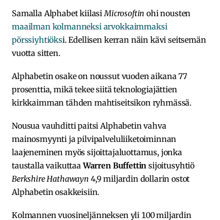
Samalla Alphabet kiilasi
Microsoftin
ohi nousten
maailman kolmanneksi arvokkaimmaksi
pörssiyhtiöks
i. Edellisen kerran näin kävi seitsemän
vuotta sitten.
Alphabetin osake on noussut vuoden aikana 77
prosenttia, mikä tekee siitä teknologiajättien
kirkkaimman tähden mahtiseitsikon ryhmässä.
Nousua vauhditti paitsi Alphabetin vahva
mainosmyynti ja pilvipalveluliiketoiminnan
laajeneminen myös sijoittajaluottamus, jonka
taustalla vaikuttaa
Warren Buffettin
sijoitusyhtiö
Berkshire Hathawayn
4,9 miljardin dollarin ostot
Alphabetin osakkeisiin.
Kolmannen vuosineljänneksen yli 100 miljardin