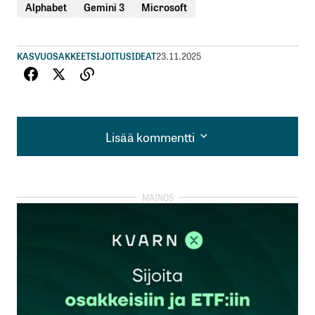
Alphabet
Gemini 3
Microsoft
KASVUOSAKKEET
SIJOITUSIDEAT
23.11.2025
Lisää kommentti
Lisää kommentti
kirjautua
sisään
rekisteröityä