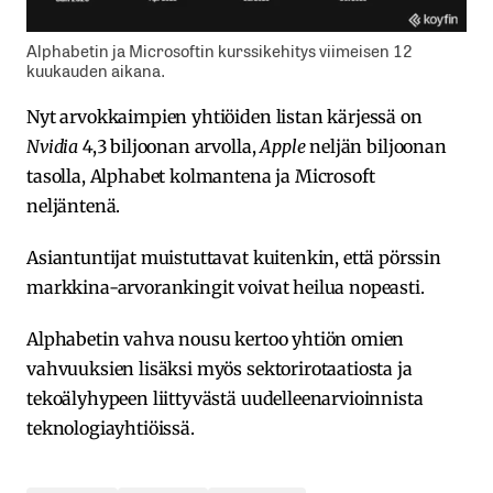
Alphabetin ja Microsoftin kurssikehitys viimeisen 12
kuukauden aikana.
Nyt arvokkaimpien yhtiöiden listan kärjessä on
Nvidia
4,3 biljoonan arvolla,
Apple
neljän biljoonan
tasolla, Alphabet kolmantena ja Microsoft
neljäntenä.
Asiantuntijat muistuttavat kuitenkin, että pörssin
markkina-arvorankingit voivat heilua nopeasti.
Alphabetin vahva nousu kertoo yhtiön omien
vahvuuksien lisäksi myös sektorirotaatiosta ja
tekoälyhypeen liittyvästä uudelleenarvioinnista
teknologiayhtiöissä.