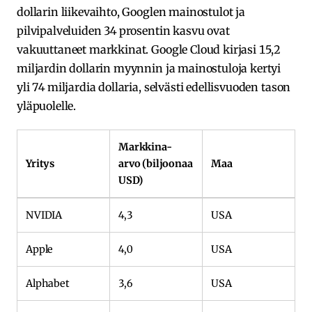
dollarin liikevaihto, Googlen mainostulot ja
pilvipalveluiden 34 prosentin kasvu ovat
vakuuttaneet markkinat. Google Cloud kirjasi 15,2
miljardin dollarin myynnin ja mainostuloja kertyi
yli 74 miljardia dollaria, selvästi edellisvuoden tason
yläpuolelle.
Markkina-
Yritys
arvo (biljoonaa
Maa
USD)
NVIDIA
4,3
USA
Apple
4,0
USA
Alphabet
3,6
USA