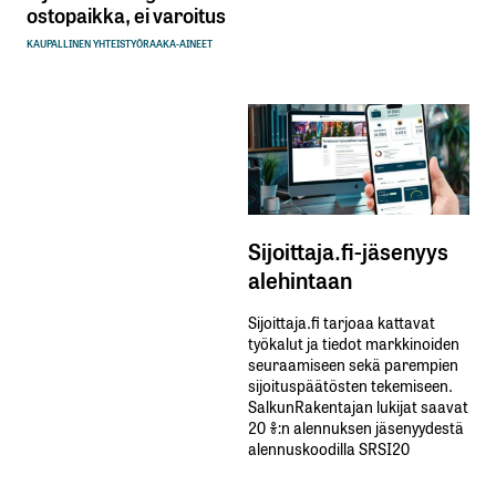
ostopaikka, ei varoitus
KAUPALLINEN YHTEISTYÖ
RAAKA-AINEET
Sijoittaja.fi-jäsenyys
alehintaan
Sijoittaja.fi tarjoaa kattavat
työkalut ja tiedot markkinoiden
seuraamiseen sekä parempien
sijoituspäätösten tekemiseen.
SalkunRakentajan lukijat saavat
20 %:n alennuksen jäsenyydestä
alennuskoodilla SRSI20