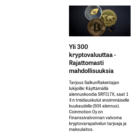
Yli 300
kryptovaluuttaa -
Rajattomasti
mahdollisuuksia
Tarjous SalkunRakentajan
lukijoille: Käyttämällä​ ​
alennuskoodia​ ​SRFI17X,​ ​saat​ ​1
%:n treidauskulut​ ​ensimmäiselle​ ​
kuukaudelle​ ​(50%​ ​alennus).
Coinmotion Oy on
Finanssivalvonnan valvoma
kryptovarapalvelun tarjoaja ja
maksulaitos.