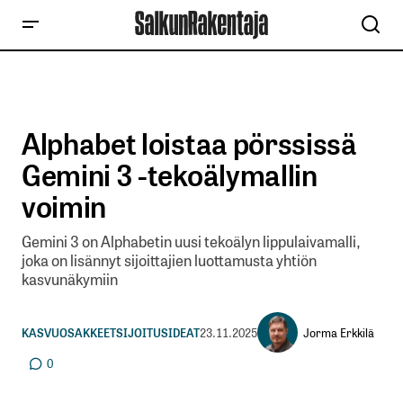
Alphabet loistaa pörssissä
Gemini 3 -tekoälymallin
voimin
Gemini 3 on Alphabetin uusi tekoälyn lippulaivamalli,
joka on lisännyt sijoittajien luottamusta yhtiön
kasvunäkymiin
Jorma Erkkilä
KASVUOSAKKEET
SIJOITUSIDEAT
23.11.2025
0