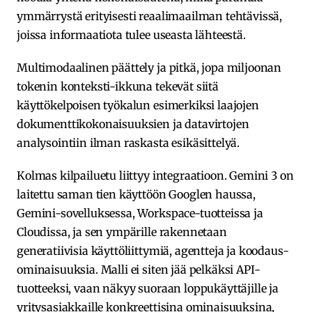
ymmärrystä erityisesti reaalimaailman tehtävissä,
joissa informaatiota tulee useasta lähteestä.
Multimodaalinen päättely ja pitkä, jopa miljoonan
tokenin konteksti-ikkuna tekevät siitä
käyttökelpoisen työkalun esimerkiksi laajojen
dokumenttikokonaisuuksien ja datavirtojen
analysointiin ilman raskasta esikäsittelyä.
Kolmas kilpailuetu liittyy integraatioon. Gemini 3 on
laitettu saman tien käyttöön Googlen haussa,
Gemini-sovelluksessa, Workspace-tuotteissa ja
Cloudissa, ja sen ympärille rakennetaan
generatiivisia käyttöliittymiä, agentteja ja koodaus-
ominaisuuksia. Malli ei siten jää pelkäksi API-
tuotteeksi, vaan näkyy suoraan loppukäyttäjille ja
yritysasiakkaille konkreettisina ominaisuuksina,