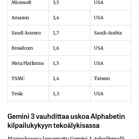
Microsoft
3,5
USA
Amazon
2,4
USA
Saudi Aramco
1,7
Saudi-Arabia
Broadcom
1,6
USA
Meta Platforms
1,5
USA
TSMC
1,4
Taiwan
Tesla
1,3
USA
Gemini 3 vauhdittaa uskoa Alphabetin
kilpailukykyyn tekoälykisassa
Marraskuussa lanseerattu Gemini 3 -tekoälymalli