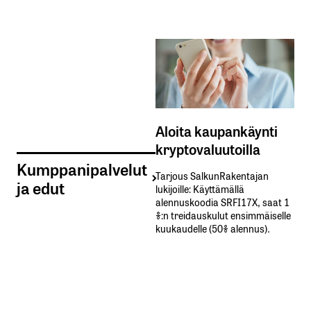
Aloita kaupankäynti
kryptovaluutoilla
Kumppanipalvelut
Tarjous SalkunRakentajan
ja edut
lukijoille: Käyttämällä​ ​
alennuskoodia​ ​SRFI17X,​ ​saat​ ​1
%:n treidauskulut​ ​ensimmäiselle​ ​
kuukaudelle​ ​(50%​ ​alennus).