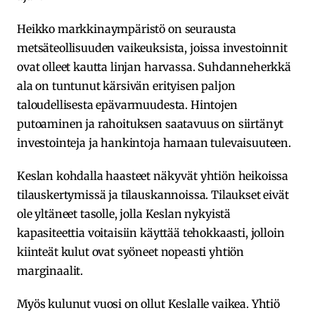
Heikko markkinaympäristö on seurausta
metsäteollisuuden vaikeuksista, joissa investoinnit
ovat olleet kautta linjan harvassa. Suhdanneherkkä
ala on tuntunut kärsivän erityisen paljon
taloudellisesta epävarmuudesta. Hintojen
putoaminen ja rahoituksen saatavuus on siirtänyt
investointeja ja hankintoja hamaan tulevaisuuteen.
Keslan kohdalla haasteet näkyvät yhtiön heikoissa
tilauskertymissä ja tilauskannoissa. Tilaukset eivät
ole yltäneet tasolle, jolla Keslan nykyistä
kapasiteettia voitaisiin käyttää tehokkaasti, jolloin
kiinteät kulut ovat syöneet nopeasti yhtiön
marginaalit.
Myös kulunut vuosi on ollut Keslalle vaikea. Yhtiö