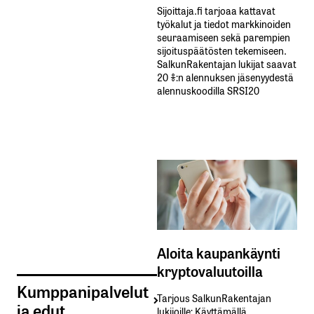
Sijoittaja.fi tarjoaa kattavat
työkalut ja tiedot markkinoiden
seuraamiseen sekä parempien
sijoituspäätösten tekemiseen.
SalkunRakentajan lukijat saavat
20 %:n alennuksen jäsenyydestä
alennuskoodilla SRSI20
Aloita kaupankäynti
kryptovaluutoilla
Kumppanipalvelut
Tarjous SalkunRakentajan
ja edut
lukijoille: Käyttämällä​ ​