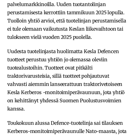
palvelumarkkinoilla. Uuden tuotantolinjan
perustamisesta kerrottiin tammikuun 2025 lopulla.
Tuolloin yhtiö arvioi, että tuotelinjan perustamisella
ei tule olemaan vaikutusta Keslan liikevaihtoon tai
tulokseen vielä vuoden 2025 puolella.
Uudesta tuotelinjasta huolimatta Kesla Defencen
tuotteet perustuu yhtiön jo olemassa oleviin
tuotealustoihin. Tuotteet ovat pitkälti
traktorivarusteisia, sillä tuotteet pohjautuvat
vahvasti aiemmin lanseerattuun traktorivetoiseen
Kesla Kerberos -monitoimiperävaunuun, jota yhtiö
on kehittänyt yhdessä Suomen Puolustusvoimien
kanssa.
Toukokuun alussa Defence-tuotelinja sai tilauksen
Kerberos-monitoimiperävaunulle Nato-maasta, jota