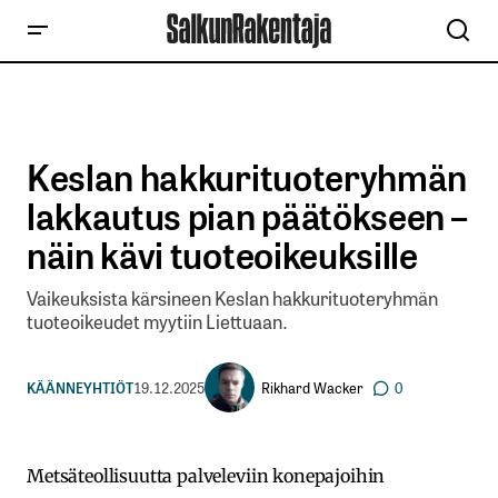
Keslan hakkurituoteryhmän
lakkautus pian päätökseen –
näin kävi tuoteoikeuksille
Vaikeuksista kärsineen Keslan hakkurituoteryhmän
tuoteoikeudet myytiin Liettuaan.
Rikhard Wacker
KÄÄNNEYHTIÖT
19.12.2025
0
Metsäteollisuutta palveleviin konepajoihin