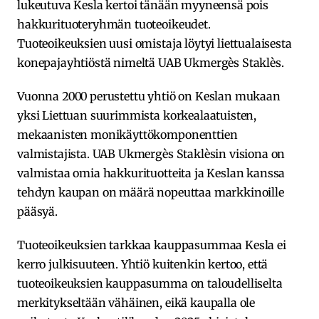
lukeutuva Kesla kertoi tänään myyneensä pois
hakkurituoteryhmän tuoteoikeudet.
Tuoteoikeuksien uusi omistaja löytyi liettualaisesta
konepajayhtiöstä nimeltä UAB Ukmergès Staklès.
Vuonna 2000 perustettu yhtiö on Keslan mukaan
yksi Liettuan suurimmista korkealaatuisten,
mekaanisten monikäyttökomponenttien
valmistajista. UAB Ukmergès Staklèsin visiona on
valmistaa omia hakkurituotteita ja Keslan kanssa
tehdyn kaupan on määrä nopeuttaa markkinoille
pääsyä.
Tuoteoikeuksien tarkkaa kauppasummaa Kesla ei
kerro julkisuuteen. Yhtiö kuitenkin kertoo, että
tuoteoikeuksien kauppasumma on taloudelliselta
merkitykseltään vähäinen, eikä kaupalla ole