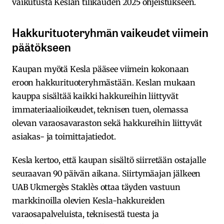
vaikutusta Keslan tilikauden 2025 ohjeistukseen.
Hakkurituoteryhmän vaikeudet viimein
päätökseen
Kaupan myötä Kesla pääsee viimein kokonaan
eroon hakkurituoteryhmästään. Keslan mukaan
kauppa sisältää kaikki hakkureihin liittyvät
immateriaalioikeudet, teknisen tuen, olemassa
olevan varaosavaraston sekä hakkureihin liittyvät
asiakas- ja toimittajatiedot.
Kesla kertoo, että kaupan sisältö siirretään ostajalle
seuraavan 90 päivän aikana. Siirtymäajan jälkeen
UAB Ukmergès Staklès ottaa täyden vastuun
markkinoilla olevien Kesla-hakkureiden
varaosapalveluista, teknisestä tuesta ja