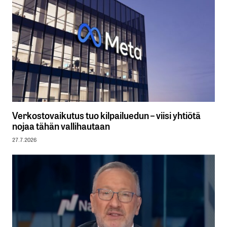
Verkostovaikutus tuo kilpailuedun – viisi yhtiötä
nojaa tähän vallihautaan
27.7.2026