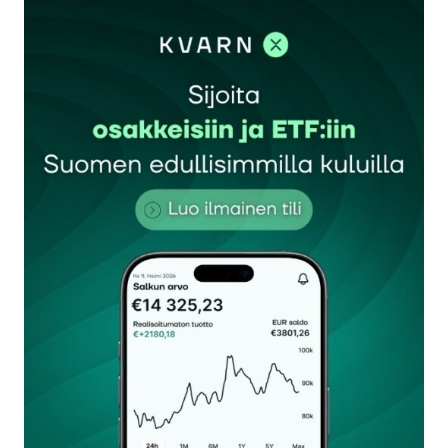
sisään
rekisteröityä
Sähköpostiosoitettasi ei julkaista.
Pakolliset
kentät on merkitty
*
Kommentti
*
Nimesi tai nimimerkkisi
*