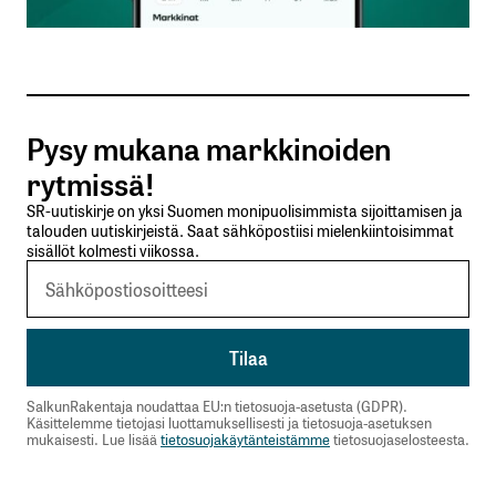
Sähköpostiosoitteesi
*
Tilaa SalkunRakentajan uutiskirje
Pysy mukana markkinoiden
Lähetä kommentti
rytmissä!
SR-uutiskirje on yksi Suomen monipuolisimmista sijoittamisen ja
talouden uutiskirjeistä. Saat sähköpostiisi mielenkiintoisimmat
sisällöt kolmesti viikossa.
SalkunRakentaja noudattaa EU:n tietosuoja-asetusta (GDPR).
Käsittelemme tietojasi luottamuksellisesti ja tietosuoja-asetuksen
mukaisesti. Lue lisää
tietosuojakäytänteistämme
tietosuojaselosteesta.