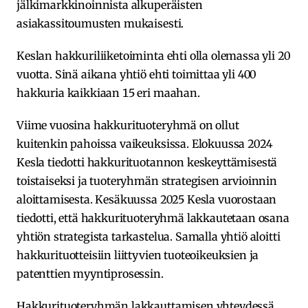
jälkimarkkinoinnista alkuperäisten
asiakassitoumusten mukaisesti.
Keslan hakkuriliiketoiminta ehti olla olemassa yli 20
vuotta. Sinä aikana yhtiö ehti toimittaa yli 400
hakkuria kaikkiaan 15 eri maahan.
Viime vuosina hakkurituoteryhmä on ollut
kuitenkin pahoissa vaikeuksissa. Elokuussa 2024
Kesla tiedotti hakkurituotannon keskeyttämisestä
toistaiseksi ja tuoteryhmän strategisen arvioinnin
aloittamisesta. Kesäkuussa 2025 Kesla vuorostaan
tiedotti, että hakkurituoteryhmä lakkautetaan osana
yhtiön strategista tarkastelua. Samalla yhtiö aloitti
hakkurituotteisiin liittyvien tuoteoikeuksien ja
patenttien myyntiprosessin.
Hakkurituoteryhmän lakkauttamisen yhteydessä