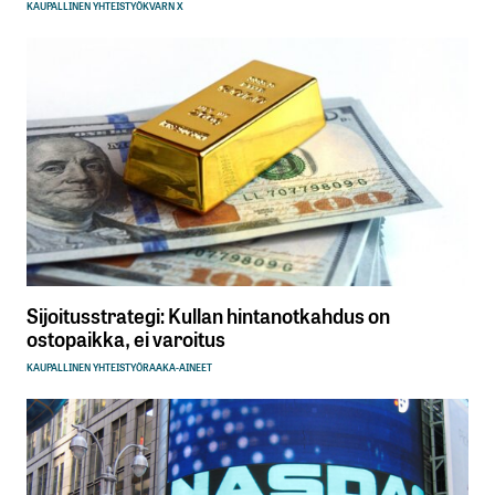
KAUPALLINEN YHTEISTYÖ
KVARN X
Sijoitusstrategi: Kullan hintanotkahdus on
ostopaikka, ei varoitus
KAUPALLINEN YHTEISTYÖ
RAAKA-AINEET