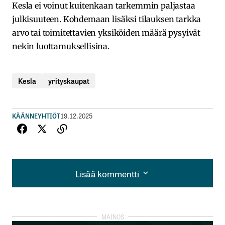
Kesla ei voinut kuitenkaan tarkemmin paljastaa
julkisuuteen. Kohdemaan lisäksi tilauksen tarkka
arvo tai toimitettavien yksiköiden määrä pysyivät
nekin luottamuksellisina.
Kesla
yrityskaupat
KÄÄNNEYHTIÖT
19.12.2025
Lisää kommentti
Lisää kommentti
kirjautua