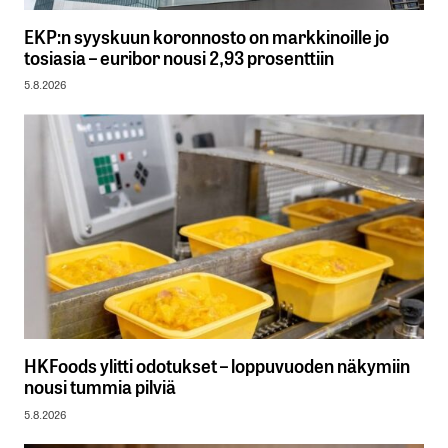
EKP:n syyskuun koronnosto on markkinoille jo
tosiasia – euribor nousi 2,93 prosenttiin
5.8.2026
HKFoods ylitti odotukset – loppuvuoden näkymiin
nousi tummia pilviä
5.8.2026