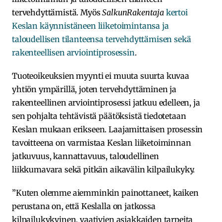
tervehdyttämistä. Myös
SalkunRakentaja
kertoi
Keslan käynnistäneen liiketoimintansa ja
taloudellisen tilanteensa tervehdyttämisen sekä
rakenteellisen arviointiprosessin
.
Tuoteoikeuksien myynti ei muuta suurta kuvaa
yhtiön ympärillä, joten tervehdyttäminen ja
rakenteellinen arviointiprosessi jatkuu edelleen, ja
sen pohjalta tehtävistä päätöksistä tiedotetaan
Keslan mukaan erikseen. Laajamittaisen prosessin
tavoitteena on varmistaa Keslan liiketoiminnan
jatkuvuus, kannattavuus, taloudellinen
liikkumavara sekä pitkän aikavälin kilpailukyky.
”Kuten olemme aiemminkin painottaneet, kaiken
perustana on, että Keslalla on jatkossa
kilpailukykyinen, vaativien asiakkaiden tarpeita