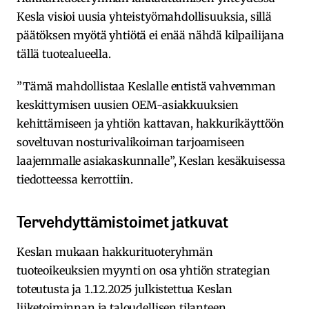
Kesla visioi uusia yhteistyömahdollisuuksia, sillä
päätöksen myötä yhtiötä ei enää nähdä kilpailijana
tällä tuotealueella.
”Tämä mahdollistaa Keslalle entistä vahvemman
keskittymisen uusien OEM-asiakkuuksien
kehittämiseen ja yhtiön kattavan, hakkurikäyttöön
soveltuvan nosturivalikoiman tarjoamiseen
laajemmalle asiakaskunnalle”, Keslan kesäkuisessa
tiedotteessa kerrottiin.
Tervehdyttämistoimet jatkuvat
Keslan mukaan hakkurituoteryhmän
tuoteoikeuksien myynti on osa yhtiön strategian
toteutusta ja 1.12.2025 julkistettua Keslan
liiketoiminnan ja taloudellisen tilanteen