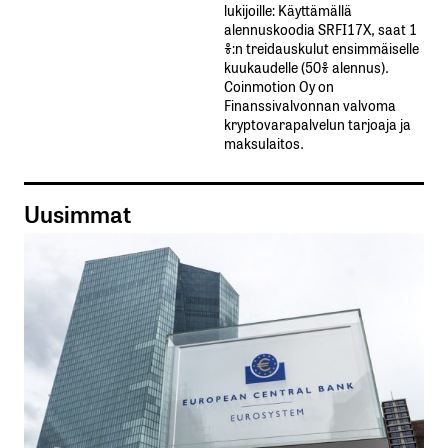
lukijoille: Käyttämällä​ ​
alennuskoodia​ ​SRFI17X,​ ​saat​ ​1
%:n treidauskulut​ ​ensimmäiselle​ ​
kuukaudelle​ ​(50%​ ​alennus).
Coinmotion Oy on
Finanssivalvonnan valvoma
kryptovarapalvelun tarjoaja ja
maksulaitos.
Uusimmat