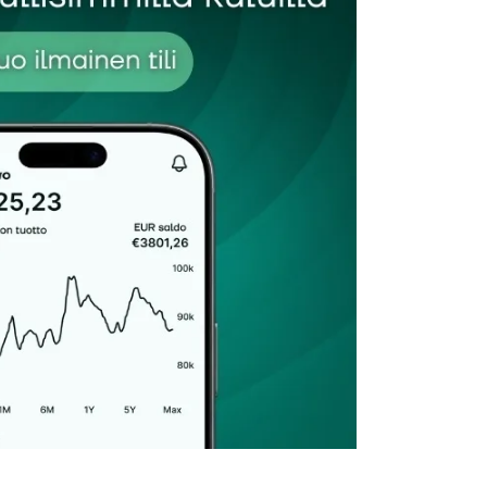
Sähköpostiosoitteesi
*