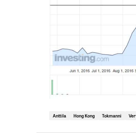
Anttila
Hong Kong
Tokmanni
Ver