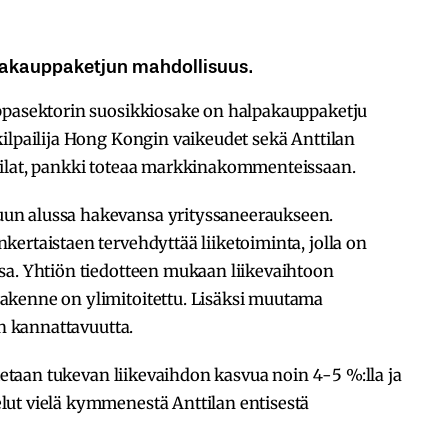
lpakauppaketjun mahdollisuus.
ppasektorin suosikkiosake on halpakauppaketju
ilpailija Hong Kongin vaikeudet sekä Anttilan
tilat, pankki toteaa markkinakommenteissaan.
un alussa hakevansa yrityssaneeraukseen.
ertaistaen tervehdyttää liiketoiminta, jolla on
sa. Yhtiön tiedotteen mukaan liikevaihtoon
akenne on ylimitoitettu. Lisäksi muutama
ön kannattavuutta.
otetaan tukevan liikevaihdon kasvua noin 4-5 %:lla ja
ut vielä kymmenestä Anttilan entisestä