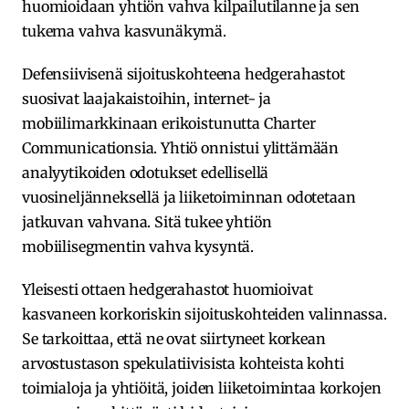
huomioidaan yhtiön vahva kilpailutilanne ja sen
tukema vahva kasvunäkymä.
Defensiivisenä sijoituskohteena hedgerahastot
suosivat laajakaistoihin, internet- ja
mobiilimarkkinaan erikoistunutta Charter
Communicationsia. Yhtiö onnistui ylittämään
analyytikoiden odotukset edellisellä
vuosineljänneksellä ja liiketoiminnan odotetaan
jatkuvan vahvana. Sitä tukee yhtiön
mobiilisegmentin vahva kysyntä.
Yleisesti ottaen hedgerahastot huomioivat
kasvaneen korkoriskin sijoituskohteiden valinnassa.
Se tarkoittaa, että ne ovat siirtyneet korkean
arvostustason spekulatiivisista kohteista kohti
toimialoja ja yhtiöitä, joiden liiketoimintaa korkojen