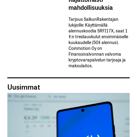
mahdollisuuksia
Tarjous SalkunRakentajan
lukijoille: Käyttämällä​ ​
alennuskoodia​ ​SRFI17X,​ ​saat​ ​1
%:n treidauskulut​ ​ensimmäiselle​ ​
kuukaudelle​ ​(50%​ ​alennus).
Coinmotion Oy on
Finanssivalvonnan valvoma
kryptovarapalvelun tarjoaja ja
maksulaitos.
Uusimmat