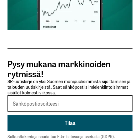
Nimesi tai nimimerkkisi
*
Sähköpostiosoitteesi
*
Tilaa SalkunRakentajan uutiskirje
Pysy mukana markkinoiden
Lähetä kommentti
rytmissä!
SR-uutiskirje on yksi Suomen monipuolisimmista sijoittamisen ja
talouden uutiskirjeistä. Saat sähköpostiisi mielenkiintoisimmat
sisällöt kolmesti viikossa.
SalkunRakentaja noudattaa EU:n tietosuoja-asetusta (GDPR).