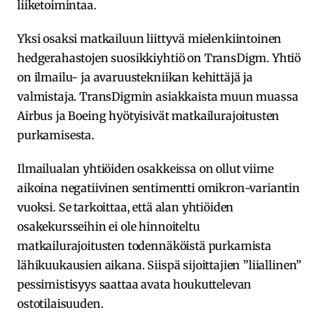
liiketoimintaa.
Yksi osaksi matkailuun liittyvä mielenkiintoinen
hedgerahastojen suosikkiyhtiö on TransDigm. Yhtiö
on ilmailu- ja avaruustekniikan kehittäjä ja
valmistaja. TransDigmin asiakkaista muun muassa
Airbus ja Boeing hyötyisivät matkailurajoitusten
purkamisesta.
Ilmailualan yhtiöiden osakkeissa on ollut viime
aikoina negatiivinen sentimentti omikron-variantin
vuoksi. Se tarkoittaa, että alan yhtiöiden
osakekursseihin ei ole hinnoiteltu
matkailurajoitusten todennäköistä purkamista
lähikuukausien aikana. Siispä sijoittajien ”liiallinen”
pessimistisyys saattaa avata houkuttelevan
ostotilaisuuden.