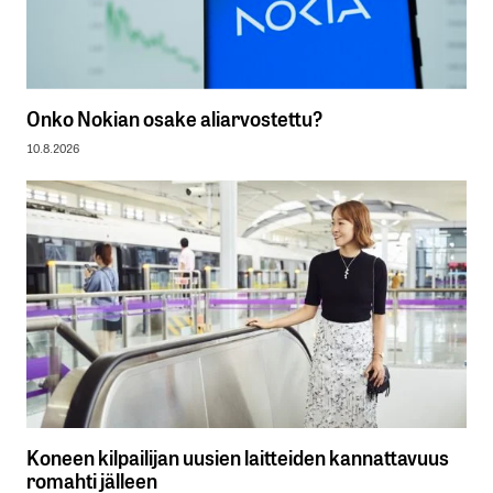
Onko Nokian osake aliarvostettu?
10.8.2026
Koneen kilpailijan uusien laitteiden kannattavuus
romahti jälleen