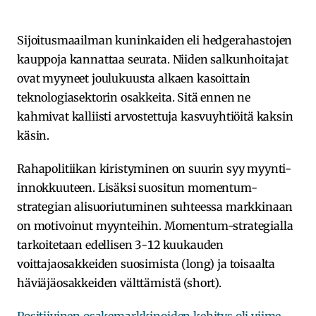
Sijoitusmaailman kuninkaiden eli hedgerahastojen
kauppoja kannattaa seurata. Niiden salkunhoitajat
ovat myyneet joulukuusta alkaen kasoittain
teknologiasektorin osakkeita. Sitä ennen ne
kahmivat kalliisti arvostettuja kasvuyhtiöitä kaksin
käsin.
Rahapolitiikan kiristyminen on suurin syy myynti-
innokkuuteen. Lisäksi suositun momentum-
strategian alisuoriutuminen suhteessa markkinaan
on motivoinut myynteihin. Momentum-strategialla
tarkoitetaan edellisen 3-12 kuukauden
voittajaosakkeiden suosimista (long) ja toisaalta
häviäjäosakkeiden välttämistä (short).
Positiivinen osakemarkkinoiden kehitys oli viime