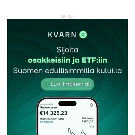
kirjautua
sisään
rekisteröityä
Sähköpostiosoitettasi ei julkaista.
Pakolliset
kentät on merkitty
*
Kommentti
*