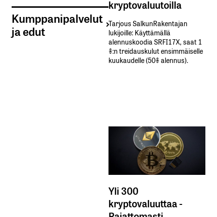
kryptovaluutoilla
Kumppanipalvelut
Tarjous SalkunRakentajan
ja edut
lukijoille: Käyttämällä​ ​
alennuskoodia​ ​SRFI17X,​ ​saat​ ​1
%:n treidauskulut​ ​ensimmäiselle​ ​
kuukaudelle​ ​(50%​ ​alennus).
Yli 300
kryptovaluuttaa -
Rajattomasti