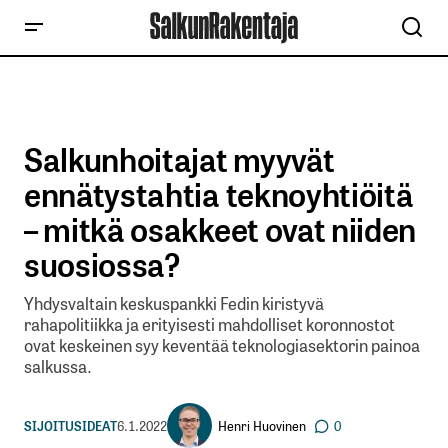
Salkunhoitajat myyvät
ennätystahtia teknoyhtiöitä
– mitkä osakkeet ovat niiden
suosiossa?
Yhdysvaltain keskuspankki Fedin kiristyvä
rahapolitiikka ja erityisesti mahdolliset koronnostot
ovat keskeinen syy keventää teknologiasektorin painoa
salkussa.
Henri Huovinen
SIJOITUSIDEAT
6.1.2022
0