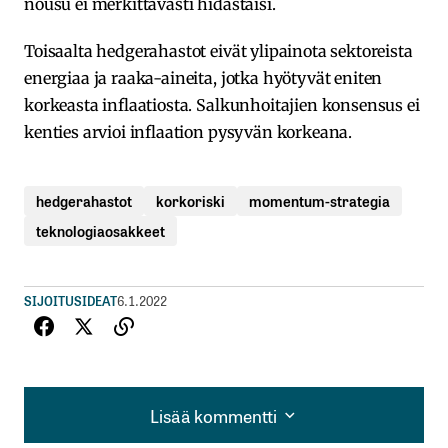
nousu ei merkittävästi hidastaisi.
Toisaalta hedgerahastot eivät ylipainota sektoreista
energiaa ja raaka-aineita, jotka hyötyvät eniten
korkeasta inflaatiosta. Salkunhoitajien konsensus ei
kenties arvioi inflaation pysyvän korkeana.
hedgerahastot
korkoriski
momentum-strategia
teknologiaosakkeet
SIJOITUSIDEAT
6.1.2022
Lisää kommentti
Lisää kommentti