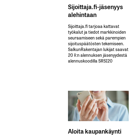
Sijoittaja.fi-jäsenyys
alehintaan
Sijoittaja.fi tarjoaa kattavat
työkalut ja tiedot markkinoiden
seuraamiseen sekä parempien
sijoituspäätösten tekemiseen.
SalkunRakentajan lukijat saavat
20 %:n alennuksen jäsenyydestä
alennuskoodilla SRSI20
Aloita kaupankäynti