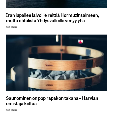
Iran lupailee laivoille reittiä Hormuzinsalmeen,
mutta ehtolista Yhdysvalloille venyy yhä
9.8.2026
Saunominen on pop rapakon takana – Harvian
omistaja kiittää
9.8.2026