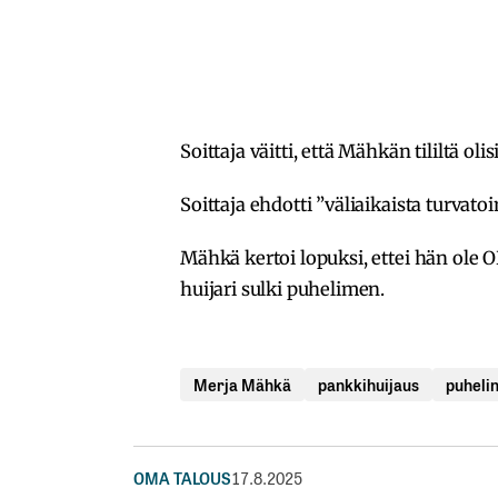
Soittaja väitti, että Mähkän tililtä oli
Soittaja ehdotti ”väliaikaista turvato
Mähkä kertoi lopuksi, ettei hän ole 
huijari sulki puhelimen.
Merja Mähkä
pankkihuijaus
puheli
OMA TALOUS
17.8.2025