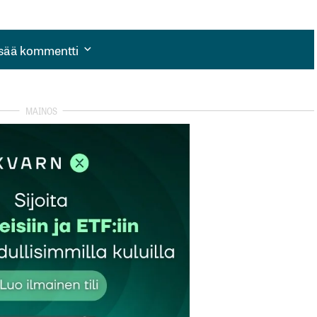
isää kommentti
isää kommentti
autua sisään
rekisteröityä
et kentät on merkitty
*