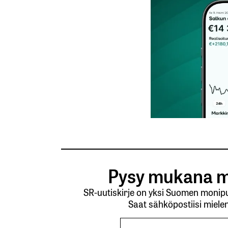
Nimesi tai nimimerkkisi
*
Tilaa SalkunRakentajan uutiskirje
Lähetä kommentti
Pysy mukana m
SR-uutiskirje on yksi Suomen monipuo
Saat sähköpostiisi mielen