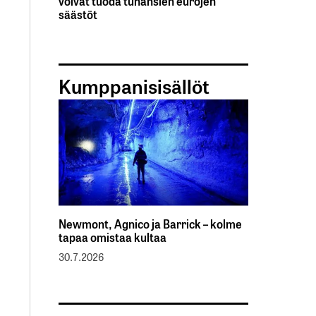
voivat tuoda tuhansien eurojen
säästöt
Kumppanisisällöt
Newmont, Agnico ja Barrick – kolme
tapaa omistaa kultaa
30.7.2026