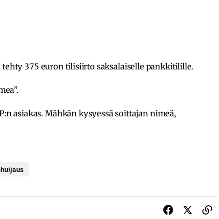
si tehty 375 euron tilisiirto saksalaiselle pankkitilille.
imea”.
OP:n asiakas. Mähkän kysyessä soittajan nimeä,
nhuijaus