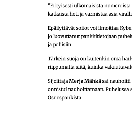
”Erityisesti ulkomaisista numeroist
katkaista heti ja varmistaa asia viral
Epäilyttävät soitot voi ilmoittaa Kybe
jo luovuttanut pankkitietojaan puhelu
ja poliisiin.
Tärkein suoja on kuitenkin oma harki
riippumatta siitä, kuinka vakuuttaval
Sijoittaja
Merja Mähkä
sai nauhoitti
onnistui nauhoittamaan. Puhelussa 
Osuuspankista.