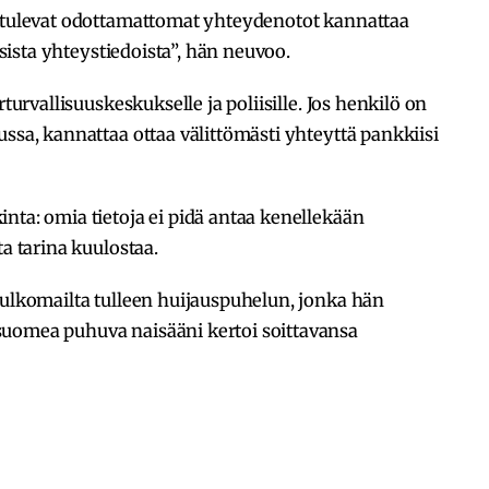
a tulevat odottamattomat yhteydenotot kannattaa
lisista yhteystiedoista”, hän neuvoo.
rturvallisuuskeskukselle ja poliisille. Jos henkilö on
ssa, kannattaa ottaa välittömästi yhteyttä pankkiisi
nta: omia tietoja ei pidä antaa kenellekään
ta tarina kuulostaa.
 ulkomailta tulleen huijauspuhelun, jonka hän
suomea puhuva naisääni kertoi soittavansa