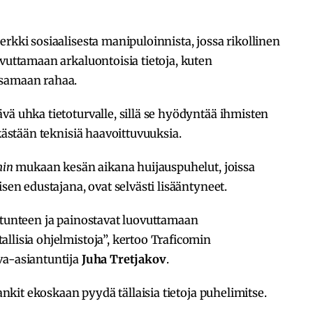
rkki sosiaalisesta manipuloinnista, jossa rikollinen
ovuttamaan arkaluontoisia tietoja, kuten
ksamaan rahaa.
vä uhka tietoturvalle, sillä se hyödyntää ihmisten
lkästään teknisiä haavoittuvuuksia.
min
mukaan kesän aikana huijauspuhelut, joissa
isen edustajana, ovat selvästi lisääntyneet.
 tunteen ja painostavat luovuttamaan
llisia ohjelmistoja”, kertoo Traficomin
va-asiantuntija
Juha Tretjakov
.
pankit ekoskaan pyydä tällaisia tietoja puhelimitse.