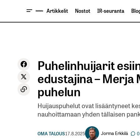
Artikkelit
Nostot
IR-seuranta
Blog
Puhelinhuijarit esi
edustajina – Merja
puhelun
Huijauspuhelut ovat lisääntyneet ke
nauhoittamaan yhden tällaisen pank
Jorma Erkkilä
OMA TALOUS
17.8.2025
0