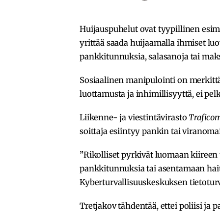
Huijauspuhelut ovat tyypillinen esime
yrittää saada huijaamalla ihmiset lu
pankkitunnuksia, salasanoja tai ma
Sosiaalinen manipulointi on merkittä
luottamusta ja inhimillisyyttä, ei pe
Liikenne- ja viestintävirasto
Trafico
soittaja esiintyy pankin tai viranoma
”Rikolliset pyrkivät luomaan kiireen
pankkitunnuksia tai asentamaan haita
Kyberturvallisuuskeskuksen tietotur
Tretjakov tähdentää, ettei poliisi ja 