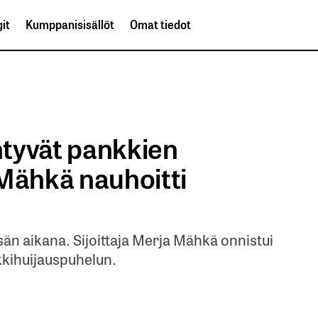
it
Kumppanisisällöt
Omat tiedot
intyvät pankkien
 Mähkä nauhoitti
sän aikana. Sijoittaja Merja Mähkä onnistui
kihuijauspuhelun.