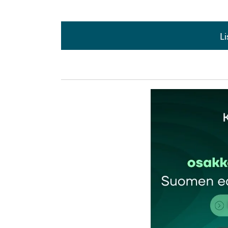
L
L
kirj
Sähköpostiosoitettasi ei julkaista.
Pakollis
Kommentti
*