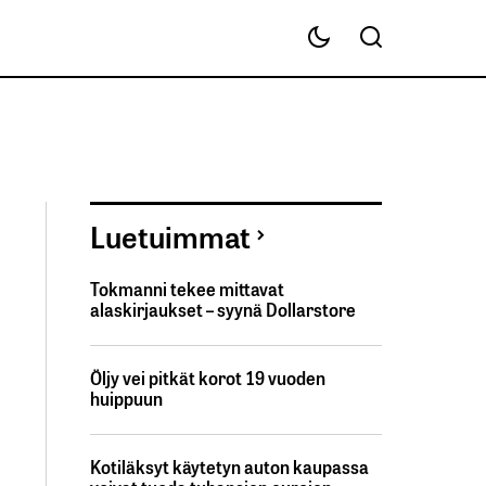
Luetuimmat
Tokmanni tekee mittavat
alaskirjaukset – syynä Dollarstore
Öljy vei pitkät korot 19 vuoden
huippuun
Kotiläksyt käytetyn auton kaupassa