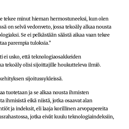
. Se tekee minut hieman hermostuneeksi, kun olen
sä on selvä vedonveto, jossa tekoäly alkaa nousta
logiaksi. Se ei pelkästään säästä aikaa vaan tekee
taa parempia tuloksia.”
 ei usko, että teknologiaosakkeiden
 tekoäly olisi sijoittajille houkutteleva ilmiö.
ehityksen sijoitussykleissä.
a tuotetaan ja se alkaa nousta ihmisten
ta ihmisistä eikä niistä, jotka osaavat alan
iöt ja indeksit, eli laaja korillinen arvopapereita
usrahastossa, jotka eivät kuulu teknologiaindeksiin,