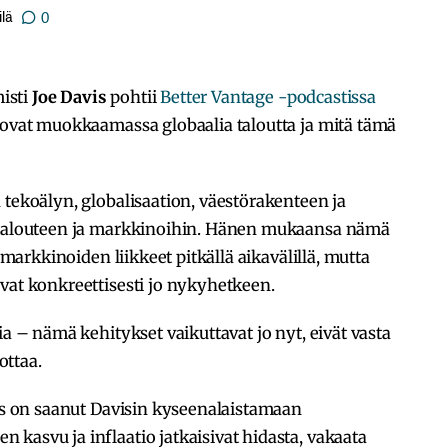
lä
0
isti
Joe Davis
pohtii
Better Vantage -podcastissa
 ovat muokkaamassa globaalia taloutta ja mitä tämä
 tekoälyn, globalisaation, väestörakenteen ja
a talouteen ja markkinoihin. Hänen mukaansa nämä
a markkinoiden liikkeet pitkällä aikavälillä, mutta
vat konkreettisesti jo nykyhetkeen.
ia – nämä kehitykset vaikuttavat jo nyt, eivät vasta
ottaa.
mus on saanut Davisin kyseenalaistamaan
kasvu ja inflaatio jatkaisivat hidasta, vakaata