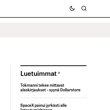
Luetuimmat
Tokmanni tekee mittavat
alaskirjaukset – syynä Dollarstore
SpaceX painui jyrkästi alle
listautumishinnan