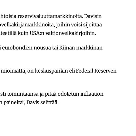
ehtoisia reservivaluuttamarkkinoita. Davisin
elkakirjamarkkinoita, joihin voisi sijoittaa
iteetillä kuin USA:n valtionvelkakirjoihin.
si eurobondien nousua tai Kiinan markkinan
omioimatta, on keskuspankin eli Federal Reserven
sti toimintaansa ja pitää odotetun inflaation
 paineita”, Davis selittää.