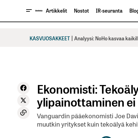
Artikkelit
Nostot
IR-seuranta
Blog
|
KASVUOSAKKEET
Analyysi: NoHo kasvaa kaikil
Ekonomisti: Tekoäl
ylipainottaminen ei
Vanguardin pääekonomisti Joe Davis
muutkin yritykset kuin tekoälyä kehi