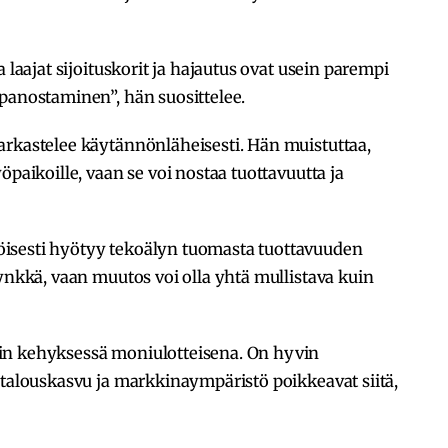
 laajat sijoituskorit ja hajautus ovat usein parempi
panostaminen”, hän suosittelee.
arkastelee käytännönläheisesti. Hän muistuttaa,
öpaikoille, vaan se voi nostaa tuottavuutta ja
isesti hyötyy tekoälyn tuomasta tuottavuuden
synkkä, vaan muutos voi olla yhtä mullistava kuin
in kehyksessä moniulotteisena. On hyvin
 talouskasvu ja markkinaympäristö poikkeavat siitä,