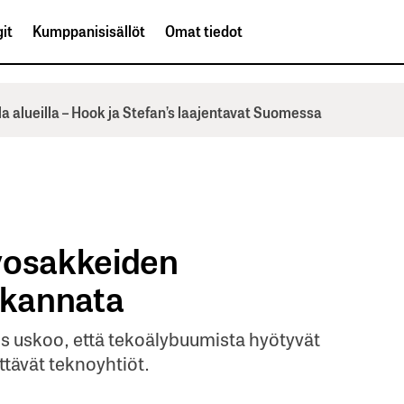
it
Kumppanisisällöt
Omat tiedot
la alueilla – Hook ja Stefan’s laajentavat Suomessa
yosakkeiden
 kannata
 uskoo, että tekoälybuumista hyötyvät
ttävät teknoyhtiöt.