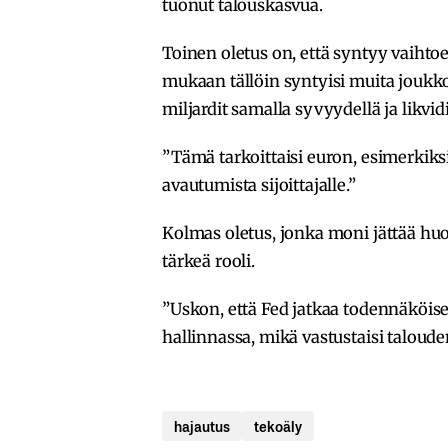
tuonut talouskasvua.
Toinen oletus on, että syntyy vaihto
mukaan tällöin syntyisi muita joukkov
miljardit samalla syvyydellä ja likvid
”Tämä tarkoittaisi euron, esimerkik
avautumista sijoittajalle.”
Kolmas oletus, jonka moni jättää hu
tärkeä rooli.
”Uskon, että Fed jatkaa todennäköise
hallinnassa, mikä vastustaisi talouden
hajautus
tekoäly