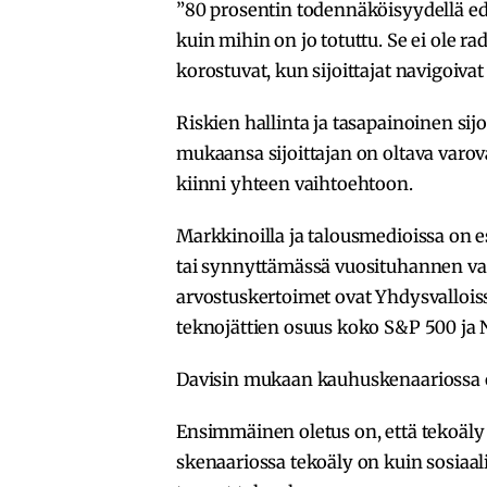
”80 prosentin todennäköisyydellä e
kuin mihin on jo totuttu. Se ei ole r
korostuvat, kun sijoittajat navigoivat 
Riskien hallinta ja tasapainoinen si
mukaansa sijoittajan on oltava varovai
kiinni yhteen vaihtoehtoon.
Markkinoilla ja talousmedioissa on e
tai synnyttämässä vuosituhannen va
arvostuskertoimet ovat Yhdysvalloiss
teknojättien osuus koko S&P 500 ja 
Davisin mukaan kauhuskenaariossa o
Ensimmäinen oletus on, että tekoäly e
skenaariossa tekoäly on kuin sosiaal