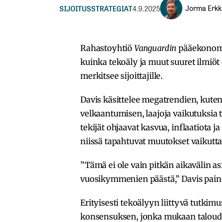
Jorma Erkki
SIJOITUSSTRATEGIAT
4.9.2025
Rahastoyhtiö
Vanguardin
pääekonom
kuinka tekoäly ja muut suuret ilmiöt
merkitsee sijoittajille.
Davis käsittelee megatrendien, kuten
velkaantumisen, laajoja vaikutuksi
tekijät ohjaavat kasvua, inflaatiota j
niissä tapahtuvat muutokset vaikutta
”Tämä ei ole vain pitkän aikavälin as
vuosikymmenien päästä,” Davis pain
Erityisesti tekoälyyn liittyvä tutki
konsensuksen, jonka mukaan talouden 