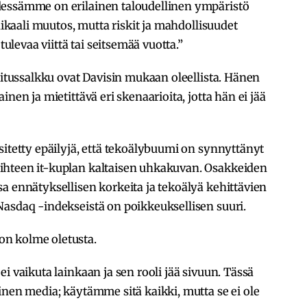
dessämme on erilainen taloudellinen ympäristö
adikaali muutos, mutta riskit ja mahdollisuudet
tulevaa viittä tai seitsemää vuotta.”
joitussalkku ovat Davisin mukaan oleellista. Hänen
nen ja mietittävä eri skenaarioita, jotta hän ei jää
sitetty epäilyjä, että tekoälybuumi on synnyttänyt
ihteen it-kuplan kaltaisen uhkakuvan. Osakkeiden
a ennätyksellisen korkeita ja tekoälyä kehittävien
Nasdaq -indekseistä on poikkeuksellisen suuri.
n kolme oletusta.
i vaikuta lainkaan ja sen rooli jää sivuun. Tässä
inen media; käytämme sitä kaikki, mutta se ei ole