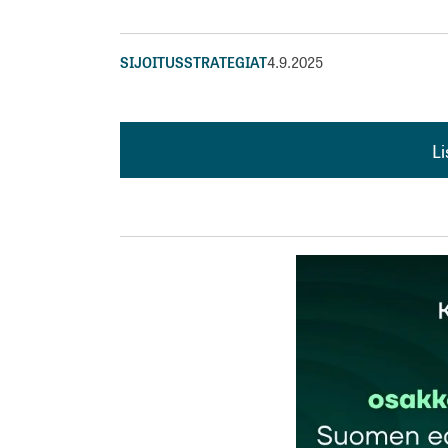
SIJOITUSSTRATEGIAT
4.9.2025
L
L
kirj
Sähköpostiosoitettasi ei julkaista.
Pakollis
Kommentti
*