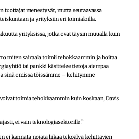
n tuottajat menestyvät, mutta seuraavassa
iskuntaan ja yrityksiin eri toimialoilla.
uutta yrityksissä, jotka ovat täysin muualla kuin
erro miten sairaala toimii tehokkaammin ja hoitaa
giayhtiö tai pankki käsittelee tietoja aiempaa
ja sinä omissa töissämme – kehitymme
iöt voivat toimia tehokkaammin kuin koskaan, Davis
jasti, ei vain teknologiasektorille.”
ien ei kannata nojata liikaa tekoälyä kehittävien