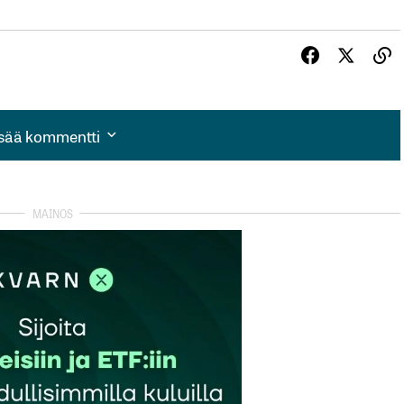
isää kommentti
isää kommentti
autua sisään
rekisteröityä
et kentät on merkitty
*