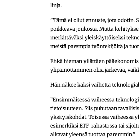
linja.
”Tämä ei ollut ennuste, jota odotin
poikkeava joukosta. Mutta kehitykses
merkittäväksi yleiskäyttöiseksi tekno
meistä parempia työntekijöitä ja tuot
Ehkä hieman yllättäen pääekonomisti
ylipainottaminen olisi järkevää, vaikka
Hän näkee kaksi vaihetta teknologiak
”Ensimmäisessä vaiheessa teknologia
tietoisuuteen. Siis puhutaan tavallisis
yksityiskohdat. Toisessa vaiheessa yht
esimerkiksi ETF-rahastossa tai sijoit
alkavat yleensä tuottaa paremmin.”