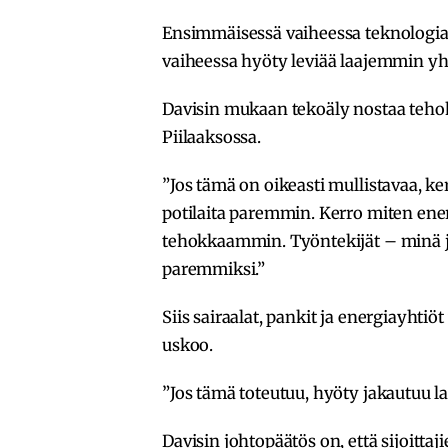
Ensimmäisessä vaiheessa teknologia
vaiheessa hyöty leviää laajemmin yhte
Davisin mukaan tekoäly nostaa tehokk
Piilaaksossa.
”Jos tämä on oikeasti mullistavaa, k
potilaita paremmin. Kerro miten ener
tehokkaammin. Työntekijät – minä 
paremmiksi.”
Siis sairaalat, pankit ja energiayht
uskoo.
”Jos tämä toteutuu, hyöty jakautuu laa
Davisin johtopäätös on, että sijoittaj