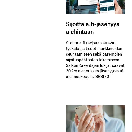
Sijoittaja.fi-jäsenyys
alehintaan
Sijoittaja.fi tarjoaa kattavat
työkalut ja tiedot markkinoiden
seuraamiseen sekä parempien
sijoituspäätösten tekemiseen.
SalkunRakentajan lukijat saavat
20 %:n alennuksen jäsenyydestä
alennuskoodilla SRSI20