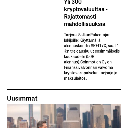
Yli 300
kryptovaluuttaa -
Rajattomasti
mahdollisuuksia
Tarjous SalkunRakentajan
lukijoille: Käyttämällä​ ​
alennuskoodia​ ​SRFI17X,​ ​saat​ ​1
%:n treidauskulut​ ​ensimmäiselle​ ​
kuukaudelle​ ​(50%​ ​
alennus).Coinmotion Oy on
Finanssivalvonnan valvoma
kryptovarapalvelun tarjoaja ja
maksulaitos.
Uusimmat