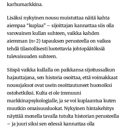
karhumarkkina.
Lisäksi nykyinen nousu muistuttaa näitä kahta
aiempaa “kuplaa” – sijoittajan kannattaa siis olla
varovainen kullan suhteen, vaikka kahden
aiemman (n=2) tapauksen perusteella on vaikea
tehdä tilastollisesti luotettavia johtopäätöksiä
tulevaisuuden suhteen.
Siispä vaikka kullalla on paikkansa sijoitussalkun
hajauttajana, sen historia osoittaa, että voimakkaat
nousujaksot ovat usein osoittautuneet huonoiksi
ostohetkiksi. Kulta ei ole immuuni
markkinapsykologialle, ja se voi kuplaantua kuten
muutkin omaisuusluokat. Nykyinen hintakehitys
näyttää monella tavalla tutulta historian perusteella
– ja juuri siksi sen edessä kannattaa olla