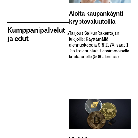
Aloita kaupankäynti
kryptovaluutoilla
Kumppanipalvelut
Tarjous SalkunRakentajan
ja edut
lukijoille: Käyttämällä​ ​
alennuskoodia​ ​SRFI17X,​ ​saat​ ​1
%:n treidauskulut​ ​ensimmäiselle​ ​
kuukaudelle​ ​(50%​ ​alennus).