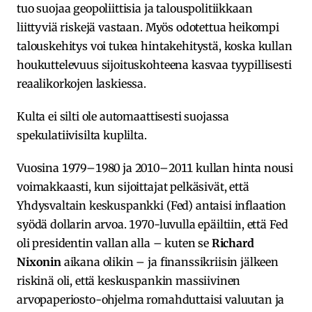
tuo suojaa geopoliittisia ja talouspolitiikkaan
liittyviä riskejä vastaan. Myös odotettua heikompi
talouskehitys voi tukea hintakehitystä, koska kullan
houkuttelevuus sijoituskohteena kasvaa tyypillisesti
reaalikorkojen laskiessa.
Kulta ei silti ole automaattisesti suojassa
spekulatiivisilta kuplilta.
Vuosina 1979–1980 ja 2010–2011 kullan hinta nousi
voimakkaasti, kun sijoittajat pelkäsivät, että
Yhdysvaltain keskuspankki (Fed) antaisi inflaation
syödä dollarin arvoa. 1970-luvulla epäiltiin, että Fed
oli presidentin vallan alla – kuten se
Richard
Nixonin
aikana olikin – ja finanssikriisin jälkeen
riskinä oli, että keskuspankin massiivinen
arvopaperiosto-ohjelma romahduttaisi valuutan ja