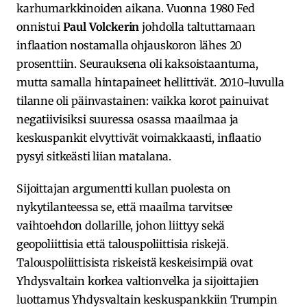
karhumarkkinoiden aikana. Vuonna 1980 Fed
onnistui
Paul Volckerin
johdolla taltuttamaan
inflaation nostamalla ohjauskoron lähes 20
prosenttiin. Seurauksena oli kaksoistaantuma,
mutta samalla hintapaineet hellittivät. 2010-luvulla
tilanne oli päinvastainen: vaikka korot painuivat
negatiivisiksi suuressa osassa maailmaa ja
keskuspankit elvyttivät voimakkaasti, inflaatio
pysyi sitkeästi liian matalana.
Sijoittajan argumentti kullan puolesta on
nykytilanteessa se, että maailma tarvitsee
vaihtoehdon dollarille, johon liittyy sekä
geopoliittisia että talouspoliittisia riskejä.
Talouspoliittisista riskeistä keskeisimpiä ovat
Yhdysvaltain korkea valtionvelka ja sijoittajien
luottamus Yhdysvaltain keskuspankkiin Trumpin