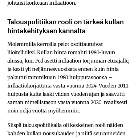
johtaisi korkeaan inflaatioon.
Talouspolitiikan rooli on tärkeä kullan
hintakehityksen kannalt
a
Molemmilla kerroilla pelot osoittautuivat
liioitelluiksi. Kullan hinta romahti 1980-luvun
alussa, kun Fed asetti inflaation torjunnan etusijalle,
ja kesti yli neljännesvuosisata ennen kuin hinta
palautui tammikuun 1980 huipputasoonsa –
inflaatiokorjattuna vasta vuonna 2024. Vuoden 2011
huipusta kulta laski viiden vuoden ajan ja saavutti
saman nimellistason vasta vuonna 2020, reaalisesti
noin neljä vuotta myöhemmin.
Siispä talouspolitiikalla oli keskeinen rooli näiden
kahden kullan nousukauden ja niitä seuranneiden