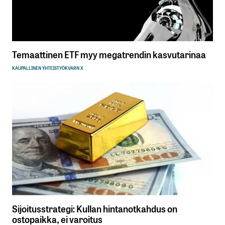
sisään
rekisteröityä
Temaattinen ETF myy megatrendin kasvutarinaa
KAUPALLINEN YHTEISTYÖ
KVARN X
Sähköpostiosoitettasi ei julkaista.
Pakolliset
kentät on merkitty
*
Kommentti
*
Nimesi tai nimimerkkisi
*
Sijoitusstrategi: Kullan hintanotkahdus on
ostopaikka, ei varoitus
Sähköpostiosoitteesi
*