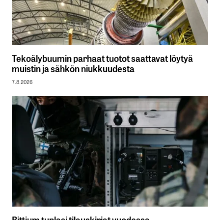
Tekoälybuumin parhaat tuotot saattavat löytyä
muistin ja sähkön niukkuudesta
7.8.2026
Bittium tuplasi tilauskirjat vuodessa