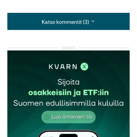
Katso kommentit (3)
Katso kommentit (3)
Ei enää kannata ostaa, juna meni jo. Sitten kun
lähtee laskuun, odotetaan ja ostetaan taas kun
lasku taittuu. Ja aina ostetaan ylimääräisillä
reserveillä.
Olsavaan
20.10.2025 at 07:41
Vastaa
Sijoittajille, jotka kysyvät ”kuka ostaa kultaa?”,
vastaus on selvä – ja opettavainen. Kun
keskuspankit, maailmanlaajuisen rahapolitiikan
vakauden haltijat, vaihtavat paperiomaisuutta