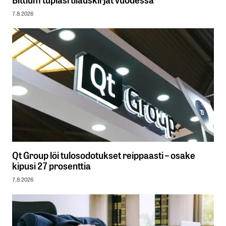
7.8.2026
Qt Group löi tulosodotukset reippaasti – osake
kipusi 27 prosenttia
7.8.2026