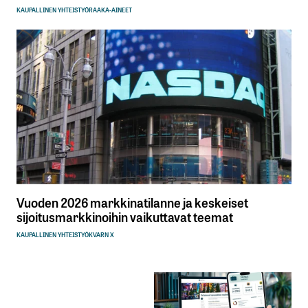
KAUPALLINEN YHTEISTYÖ
RAAKA-AINEET
Tilaa SalkunRakentajan uutiskirje
Lähetä kommentti
Vuoden 2026 markkinatilanne ja keskeiset
sijoitusmarkkinoihin vaikuttavat teemat
KAUPALLINEN YHTEISTYÖ
KVARN X