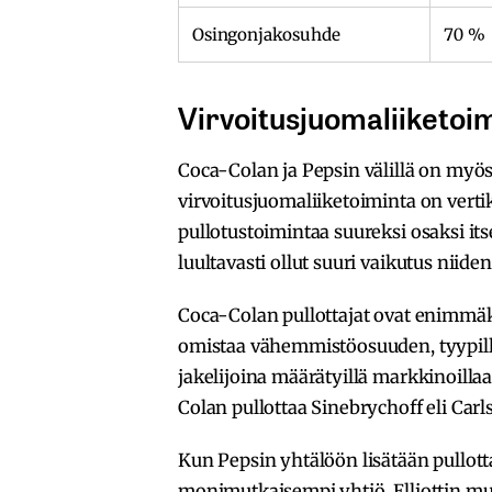
Osingonjakosuhde
70 %
Virvoitusjuomaliiketoim
Coca-Colan ja Pepsin välillä on myö
virvoitusjuomaliiketoiminta on vertik
pullotustoimintaa suureksi osaksi its
luultavasti ollut suuri vaikutus niid
Coca-Colan pullottajat ovat enimmäks
omistaa vähemmistöosuuden, tyypillis
jakelijoina määrätyillä markkinoill
Colan pullottaa Sinebrychoff eli Carl
Kun Pepsin yhtälöön lisätään pullott
monimutkaisempi yhtiö. Elliottin muk