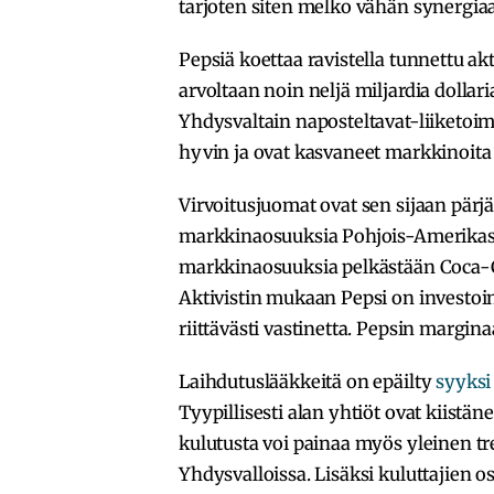
tarjoten siten melko vähän synergia
Pepsiä koettaa ravistella tunnettu akti
arvoltaan noin neljä miljardia dollari
Yhdysvaltain naposteltavat-liiketoim
hyvin ja ovat kasvaneet markkinoit
Virvoitusjuomat ovat sen sijaan pärj
markkinaosuuksia Pohjois-Amerikassa
markkinaosuuksia pelkästään Coca-C
Aktivistin mukaan Pepsi on investoin
riittävästi vastinetta. Pepsin margina
Laihdutuslääkkeitä on epäilty
syyksi
Tyypillisesti alan yhtiöt ovat kiistän
kulutusta voi painaa myös yleinen tr
Yhdysvalloissa. Lisäksi kuluttajien