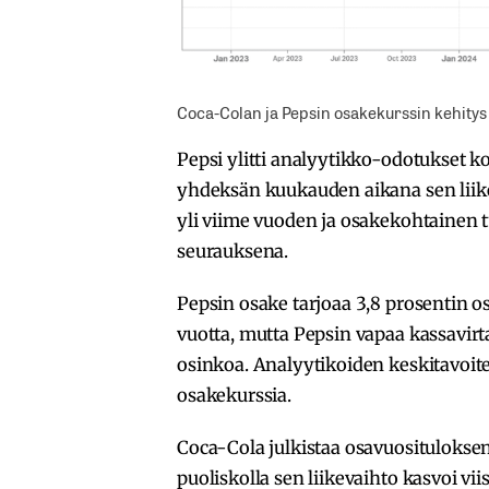
Coca-Colan ja Pepsin osakekurssin kehitys
Pepsi ylitti analyytikko-odotukset 
yhdeksän kuukauden aikana sen liikev
yli viime vuoden ja osakekohtainen t
seurauksena.
Pepsin osake tarjoaa 3,8 prosentin o
vuotta, mutta Pepsin vapaa kassavirta
osinkoa. Analyytikoiden keskitavoiteh
osakekurssia.
Coca-Cola julkistaa osavuosituloksen
puoliskolla sen liikevaihto kasvoi vi