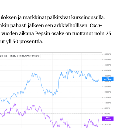
tuloksen ja markkinat palkitsivat kurssinousulla.
nkin pahasti jälkeen sen arkkivihollisen,
Coca-
en vuoden aikana Pepsin osake on tuottanut noin 25
t yli 50 prosenttia.