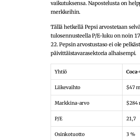
vaikutuksensa. Napostelusta on helpp
merkkeihin.
Tällä hetkellä Pepsi arvostetaan selvä
tulosennusteella P/E-luku on noin 17,
22. Pepsin arvostustaso ei ole pelk
päivittäistavarasektoria alhaisempi.
Yhtiö
Coca-
Liikevaihto
$47 m
Markkina-arvo
$284 
P/E
21,7
Osinkotuotto
3 %