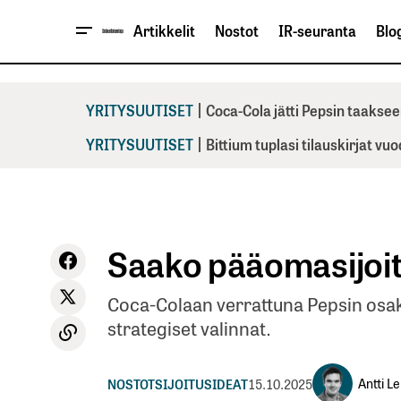
Artikkelit
Nostot
IR-seuranta
Blog
|
YRITYSUUTISET
Coca-Cola jätti Pepsin taaksee
|
YRITYSUUTISET
Bittium tuplasi tilauskirjat vu
Saako pääomasijoitt
Coca-Colaan verrattuna Pepsin osa
strategiset valinnat.
Antti L
NOSTOT
SIJOITUSIDEAT
15.10.2025