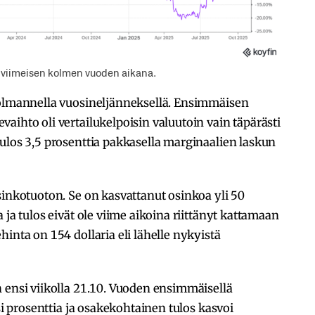
 viimeisen kolmen vuoden aikana.
kolmannella vuosineljänneksellä. Ensimmäisen
aihto oli vertailukelpoisin valuutoin vain täpärästi
ulos 3,5 prosenttia pakkasella marginaalien laskun
sinkotuoton. Se on kasvattanut osinkoa yli 50
 ja tulos eivät ole viime aikoina riittänyt kattamaan
inta on 154 dollaria eli lähelle nykyistä
 ensi viikolla 21.10. Vuoden ensimmäisellä
isi prosenttia ja osakekohtainen tulos kasvoi