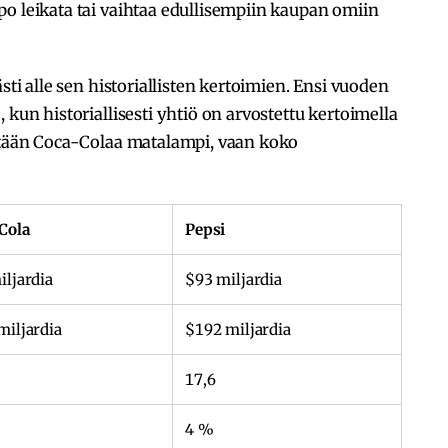
o leikata tai vaihtaa edullisempiin kaupan omiin
sti alle sen historiallisten kertoimien. Ensi vuoden
 kun historiallisesti yhtiö on arvostettu kertoimella
ästään Coca-Colaa matalampi, vaan koko
Cola
Pepsi
iljardia
$93 miljardia
miljardia
$192 miljardia
17,6
4 %