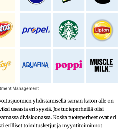
vestment Management
voitusjuomien yhdistämisellä saman katon alle on
iksi useasta eri syystä. Jos tuoteperheillä olisi
at samassa divisioonassa. Koska tuoteperheet ovat eri
sti erilliset toimitusketjut ja myyntitoiminnot