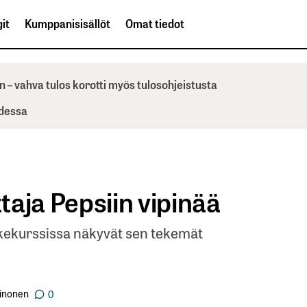
it
Kumppanisisällöt
Omat tiedot
n – vahva tulos korotti myös tulosohjeistusta
odessa
aja Pepsiin vipinää
kekurssissa näkyvät sen tekemät
einonen
0