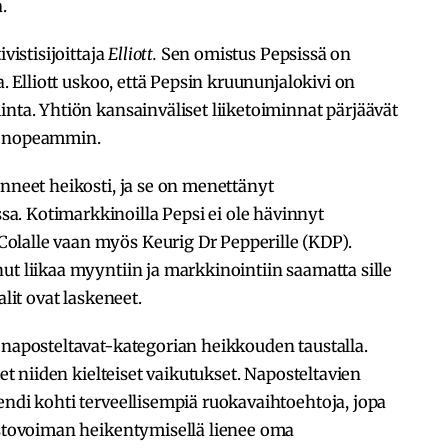
a.
vistisijoittaja
Elliott.
Sen omistus Pepsissä on
a. Elliott uskoo, että Pepsin kruununjalokivi on
inta. Yhtiön kansainväliset liiketoiminnat pärjäävät
a nopeammin.
änneet heikosti, ja se on menettänyt
. Kotimarkkinoilla Pepsi ei ole hävinnyt
olalle vaan myös Keurig Dr Pepperille (KDP).
ut liikaa myyntiin ja markkinointiin saamatta sille
alit ovat laskeneet.
naposteltavat-kategorian heikkouden taustalla.
eet niiden kielteiset vaikutukset. Naposteltavien
endi kohti terveellisempiä ruokavaihtoehtoja, jopa
 ostovoiman heikentymisellä lienee oma