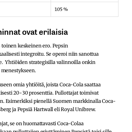
105 %
innat ovat erilaisia
s toinen keskeinen ero. Pepsin
aalisesti integroitu. Se operoi niin sanottua
e. Yhtiöiden strategisilla valinnoilla onkin
en menestykseen.
een omia yhtiöitä, joista Coca-Cola saattaa
esti 20-30 prosenttia. Pullottajat toimivat
aan. Esimerkiksi pienellä Suomen markkinalla Coca-
sberg ja Pepsiä Hartwall eli Royal Unibrew.
ajat, se on huomattavasti Coca-Colaa
aan pullottajien eriyttäminen Pepsistä toisi sille