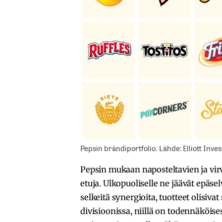
Pepsin brändiportfolio. Lähde: Elliott In
Pepsin mukaan naposteltavien ja vir
etuja. Ulkopuoliselle ne jäävät epäselv
selkeitä synergioita, tuotteet olisiv
divisioonissa, niillä on todennäköise