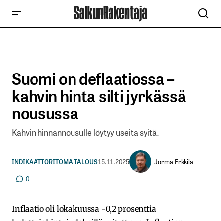
Suomi on deflaatiossa –
kahvin hinta silti jyrkässä
nousussa
Kahvin hinnannousulle löytyy useita syitä.
Jorma Erkkilä
INDIKAATTORIT
OMA TALOUS
15.11.2025
0
Inflaatio oli lokakuussa -0,2 prosenttia