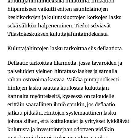
kuluttajahintaindeksillä mitattuna. Inflaation
hiipumiseen vaikutti eniten asuntolainojen
keskikorkojen ja kulutusluottojen korkojen lasku
sekä sähkön halpeneminen. Tiedot selviävät
Tilastokeskuksen kuluttajahintaindeksistä.
Kuluttajahintojen lasku tarkoittaa siis deflaatiota.
Deflaatio tarkoittaa tilannetta, jossa tavaroiden ja
palveluiden yleinen hintataso laskee ja samalla
rahan ostovoima kasvaa. Vaikka pintapuolisesti
hintojen lasku saattaa kuulostaa kuluttajan
kannalta myönteiseltä, kyseessä on taloudelle
erittäin vaarallinen ilmiö etenkin, jos deflaatio
jatkuu pitkään. Hintojen systemaattinen lasku
johtaa siihen, että kotitaloudet ja yritykset lykkäävät
kulutusta ja investointejaan odottaen vieläkin
matalampia hintoja tulevaisuudessa, mikä