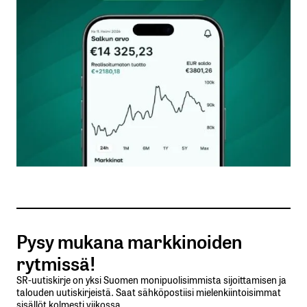
Kommentti
*
Nimesi tai nimimerkkisi
*
Sähköpostiosoitteesi
*
Tilaa SalkunRakentajan uutiskirje
Pysy mukana markkinoiden
Lähetä kommentti
rytmissä!
SR-uutiskirje on yksi Suomen monipuolisimmista sijoittamisen ja
talouden uutiskirjeistä. Saat sähköpostiisi mielenkiintoisimmat
sisällöt kolmesti viikossa.