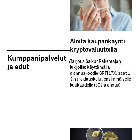
Aloita kaupankäynti
kryptovaluutoilla
Kumppanipalvelut
Tarjous SalkunRakentajan
ja edut
lukijoille: Käyttämällä​ ​
alennuskoodia​ ​SRFI17X,​ ​saat​ ​1
%:n treidauskulut​ ​ensimmäiselle​ ​
kuukaudelle​ ​(50%​ ​alennus).