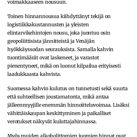
voimakkaaseen nousuun. ​
Toinen hinnannousua kiihdyttänyt tekijä on
logistiikkakustannusten ja yleisten
elintarvikehintojen nousu, joka juontuu osin
geopoliittisista jännitteistä ja Venäjän
hyökkäyssodan seurauksista. Samalla kahvin
tuontimäärät ovat laskeneet, ja varastot
pienentyneet, mikä on luonut kilpailua erityisesti
laadukkaasta kahvista.
Suomessa kahvin kulutus on tunnetusti sekä suurta
että suhteellisen joustamatonta, mikä antaa
jälleenmyyjille enemmän hinnoitteluvoimaa. Lisäksi
vähittäiskaupan keskittyminen ja paikalliset
verotukset näkyvät kuluttajahinnassa.
Myös muiden alkoholittomien juomien hinnat ovat