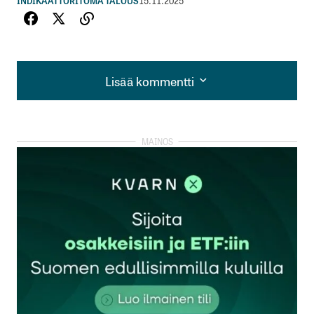
INDIKAATTORIT
OMA TALOUS
15.11.2025
Lisää kommentti
Lisää kommentti
kirjautua
sisään
rekisteröityä
Sähköpostiosoitettasi ei julkaista.
Pakolliset
kentät on merkitty
*