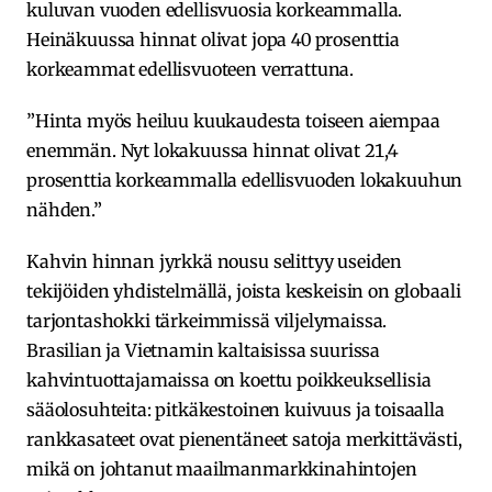
kuluvan vuoden edellisvuosia korkeammalla.
Heinäkuussa hinnat olivat jopa 40 prosenttia
korkeammat edellisvuoteen verrattuna.
”Hinta myös heiluu kuukaudesta toiseen aiempaa
enemmän. Nyt lokakuussa hinnat olivat 21,4
prosenttia korkeammalla edellisvuoden lokakuuhun
nähden.”
Kahvin hinnan jyrkkä nousu selittyy useiden
tekijöiden yhdistelmällä, joista keskeisin on globaali
tarjontashokki tärkeimmissä viljelymaissa.
Brasilian ja Vietnamin kaltaisissa suurissa
kahvintuottajamaissa on koettu poikkeuksellisia
sääolosuhteita: pitkäkestoinen kuivuus ja toisaalla
rankkasateet ovat pienentäneet satoja merkittävästi,
mikä on johtanut maailmanmarkkinahintojen