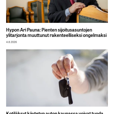
Hypon Ari Pauna: Pienten sijoitusasuntojen
ylitarjonta muuttunut rakenteelliseksi ongelmaksi
4.8.2026
Kotiläksyt käytetyn auton kaupassa voivat tuoda