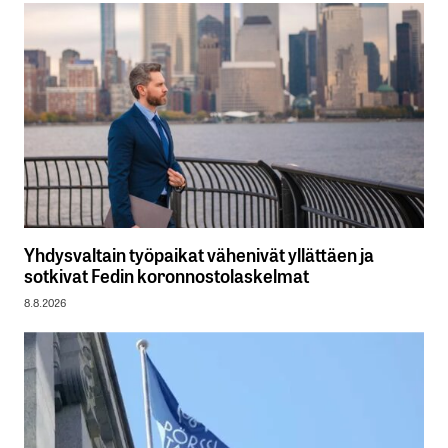
Yhdysvaltain työpaikat vähenivät yllättäen ja
sotkivat Fedin koronnostolaskelmat
8.8.2026