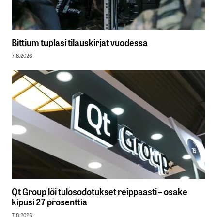
Bittium tuplasi tilauskirjat vuodessa
7.8.2026
Qt Group löi tulosodotukset reippaasti – osake
kipusi 27 prosenttia
7.8.2026