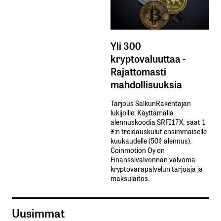
Yli 300
kryptovaluuttaa -
Rajattomasti
mahdollisuuksia
Tarjous SalkunRakentajan
lukijoille: Käyttämällä​ ​
alennuskoodia​ ​SRFI17X,​ ​saat​ ​1
%:n treidauskulut​ ​ensimmäiselle​ ​
kuukaudelle​ ​(50%​ ​alennus).
Coinmotion Oy on
Finanssivalvonnan valvoma
kryptovarapalvelun tarjoaja ja
maksulaitos.
Uusimmat