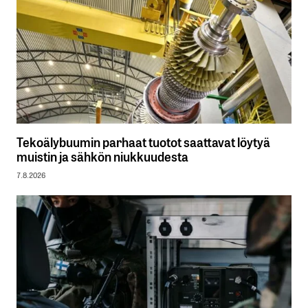
Tekoälybuumin parhaat tuotot saattavat löytyä
muistin ja sähkön niukkuudesta
7.8.2026