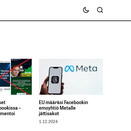
set
EU määräsi Facebookin
bookissa –
emoyhtiö Metalle
mmentoi
jättisakot
1.12.2024