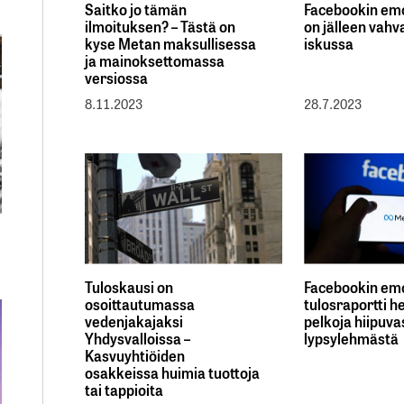
Saitko jo tämän
Facebookin em
ilmoituksen? – Tästä on
on jälleen vahv
kyse Metan maksullisessa
iskussa
ja mainoksettomassa
versiossa
8.11.2023
28.7.2023
Tuloskausi on
Facebookin em
osoittautumassa
tulosraportti h
vedenjakajaksi
pelkoja hiipuva
Yhdysvalloissa –
lypsylehmästä
Kasvuyhtiöiden
osakkeissa huimia tuottoja
tai tappioita