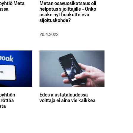
oyhtiö Meta
Metan osavuosikatsaus oli
assa
helpotus sijoittajille – Onko
osake nyt houkutteleva
sijoituskohde?
28.4.2022
oyhtiön
Edes alustataloudessa
erättää
voittaja ei aina vie kaikkea
sta