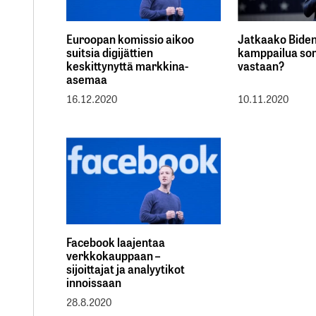
Euroopan komissio aikoo
Jatkaako Bide
suitsia digijättien
kamppailua so
keskittynyttä markkina-
vastaan?
asemaa
16.12.2020
10.11.2020
Facebook laajentaa
verkkokauppaan –
sijoittajat ja analyytikot
innoissaan
28.8.2020