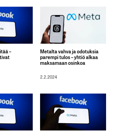
itää –
Metalta vahva ja odotuksia
tivat
parempi tulos – yhtiö alkaa
maksamaan osinkoa
2.2.2024