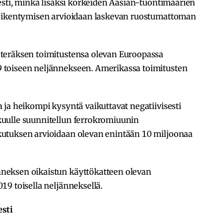
esti, minkä lisäksi korkeiden Aasian-tuontimäärien
heikentymisen arvioidaan laskevan ruostumattoman
teräksen toimitustensa olevan Euroopassa
toiseen neljännekseen. Amerikassa toimitusten
ja heikompi kysyntä vaikuttavat negatiivisesti
uulle suunnitellun ferrokromiuunin
utuksen arvioidaan olevan enintään 10 miljoonaa
neksen oikaistun käyttökatteen olevan
9 toisella neljänneksellä.
esti