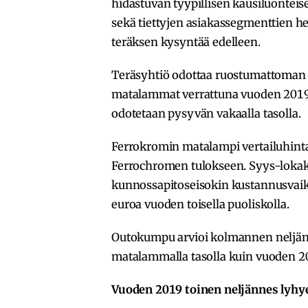
hidastuvan tyypillisen kausiluonteis
sekä tiettyjen asiakassegmenttien 
teräksen kysyntää edelleen.
Teräsyhtiö odottaa ruostumattoman 
matalammat verrattuna vuoden 2019 
odotetaan pysyvän vakaalla tasolla.
Ferrokromin matalampi vertailuhinta 
Ferrochromen tulokseen. Syys-lokak
kunnossapitoseisokin kustannusvaik
euroa vuoden toisella puoliskolla.
Outokumpu arvioi kolmannen neljän
matalammalla tasolla kuin vuoden 201
Vuoden 2019 toinen neljännes lyhy