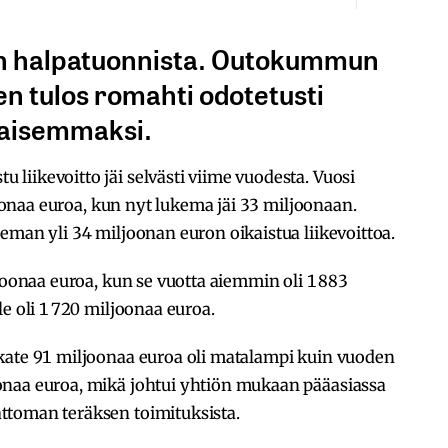
ian halpatuonnista. Outokummun
en tulos romahti odotetusti
lhaisemmaksi.
iikevoitto jäi selvästi viime vuodesta. Vuosi
ljoonaa euroa, kun nyt lukema jäi 33 miljoonaan.
eman yli 34 miljoonan euron oikaistua liikevoittoa.
ljoonaa euroa, kun se vuotta aiemmin oli 1 883
e oli 1 720 miljoonaa euroa.
kate 91 miljoonaa euroa oli matalampi kuin vuoden
onaa euroa, mikä johtui yhtiön mukaan pääasiassa
ttoman teräksen toimituksista.