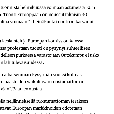
tuonnista helmikuussa voimaan astuneista EU:n
a. Tuonti Eurooppaan on noussut takaisin 30
 tultua voimaan 1. heinäkuuta tuonti on kasvanut
aa keskusteluja Euroopan komission kanssa
ssa puolestaan tuonti on pysynyt suhteellisen
n edelleen purkaessa varastojaan Outokumpu ei usko
n lähitulevaisuudessa.
isen alhaisemman kysynnän vuoksi kolmas
me haasteiden vaikuttavan ruostumattoman
ajan”, Baan ennustaa.
lla neljänneksellä ruostumattoman teräksen
stavat. Euroopan markkinoiden odotetaan