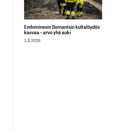
Endominesin Ilomantsin kultalöydös
kasvaa – arvo yhä auki
1.8.2026