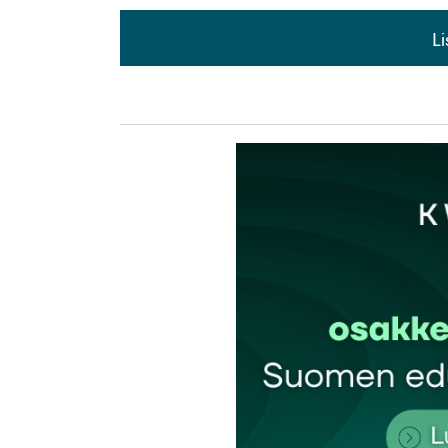
L
L
kirj
Sähköpostiosoitettasi ei julkaista.
Pakollis
Kommentti
*
Nimesi tai nimimerkkisi
*