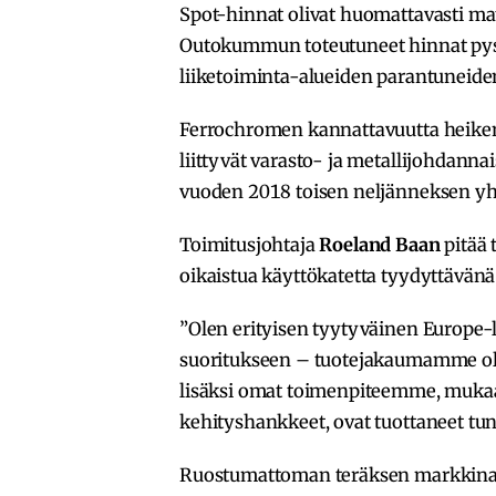
Spot-hinnat olivat huomattavasti m
Outokummun toteutuneet hinnat pysy
liiketoiminta-alueiden parantuneiden
Ferrochromen kannattavuutta heiken
liittyvät varasto- ja metallijohdanna
vuoden 2018 toisen neljänneksen yh
Toimitusjohtaja
Roeland Baan
pitää
oikaistua käyttökatetta tyydyttävänä
”Olen erityisen tyytyväinen Europe-l
suoritukseen – tuotejakaumamme ol
lisäksi omat toimenpiteemme, mukaa
kehityshankkeet, ovat tuottaneet tunt
Ruostumattoman teräksen markkinat 