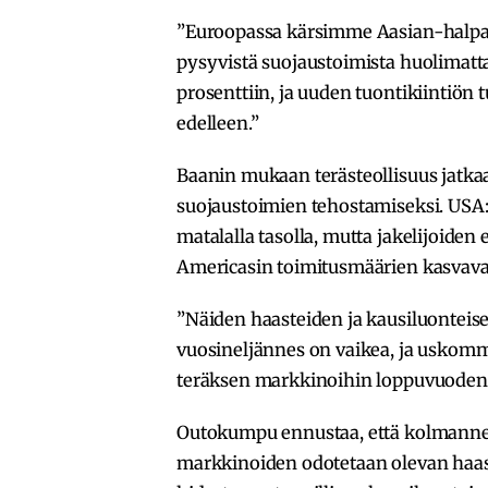
”Euroopassa kärsimme Aasian-halpa
pysyvistä suojaustoimista huolimatt
prosenttiin, ja uuden tuontikiintiön
edelleen.”
Baanin mukaan terästeollisuus jatk
suojaustoimien tehostamiseksi. USA:
matalalla tasolla, mutta jakelijoide
Americasin toimitusmäärien kasvava
”Näiden haasteiden ja kausiluonte
vuosineljännes on vaikea, ja uskom
teräksen markkinoihin loppuvuoden 
Outokumpu ennustaa, että kolmanne
markkinoiden odotetaan olevan haa