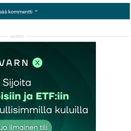
isää kommentti
isää kommentti
autua sisään
rekisteröityä
et kentät on merkitty
*
Sähköpostiosoitteesi
*