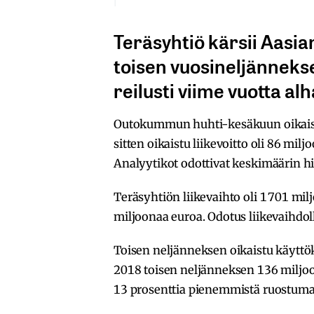
Teräsyhtiö kärsii Aas
toisen vuosineljänneks
reilusti viime vuotta a
Outokummun huhti-kesäkuun oikaistu l
sitten oikaistu liikevoitto oli 86 mi
Analyytikot odottivat keskimäärin hi
Teräsyhtiön liikevaihto oli 1 701 mi
miljoonaa euroa. Odotus liikevaihdoll
Toisen neljänneksen oikaistu käyttö
2018 toisen neljänneksen 136 miljo
13 prosenttia pienemmistä ruostuma