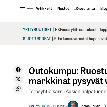
Artikkelit
Nostot
IR-seuranta
Blog
|
YRITYSUUTISET
HKFoods ylitti odotukset – lo
|
SIJOITUSIDEAT
EU:n kaasuvarastot hupenevat 
Outokumpu: Ruost
markkinat pysyvät 
Teräsyhtiö kärsii Aasian halpatuonn
Jorma Erkkilä
YRITYSUUTISET
1.8.2019