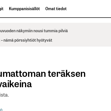
it
Kumppanisisällöt
Omat tiedot
ppuvuoden näkymiin nousi tummia pilviä
– nämä pörssiyhtiöt hyötyvät
umattoman teräksen
vaikeina
ista.
0