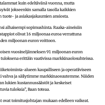
atalammat kuin edeltävänä vuonna, mutta
ivät jokseenkin samalla tasolla kaikkien
 tuote- ja asiakasjakaumien ansiosta.
si alhaisempi sopimushinta. Raaka-aineisiin
istappiot olivat 16 miljoonaa euroa verrattuna
den miljoonan euron voittoon.
 toisen vuosineljänneksen 91 miljoonan euron
 tuloksena erittäin vaativissa markkinaolosuhteissa.
iiketoiminta-alueen kaupalliseen ja operatiiviseen
i vahva ja säilytimme markkinaosuutemme. Näiden
n lukien kustannussäästöt ja keskeiset
uvia tuloksia”, Baan toteaa.
ovat toimitusjohtajan mukaan edelleen vaikeat.