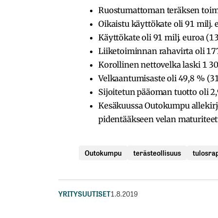
Ruostumattoman teräksen toimit
Oikaistu käyttökate oli 91 milj. 
Käyttökate oli 91 milj. euroa (13
Liiketoiminnan rahavirta oli 177 
Korollinen nettovelka laski 1 30
Velkaantumisaste oli 49,8 % (31
Sijoitetun pääoman tuotto oli 2,
Kesäkuussa Outokumpu allekirjoi
pidentääkseen velan maturiteett
Outokumpu
terästeollisuus
tulosrap
YRITYSUUTISET
1.8.2019