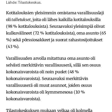
Lähde: Tilastokeskus.
Kotitalouksien yleisimmin omistama varallisuuslaji
oli
talletukset
, joita oli lähes kaikilla kotitalouksilla
(98 % kotitalouksista). Seuraavaksi yleisimpiä olivat
kulkuvälineet (72 % kotitalouksista), oma asunto (65
%) sekä pörssiosakkeet ja suorat rahastosijoitukset
(43 %).
Varallisuuden arvolla mitattuna oma asunto oli
selvästi merkittävin varallisuuserä, sillä sen osuus
kokonaisvaroista oli noin puolet (48 %
kokonaisvaroista). Seuraavaksi merkittävin
varallisuuserä oli muut asunnot, joiden osuus
kokonaisvaroista oli kymmenesosa (10 %
kokonaisvaroista).
Tilastokeskuksen mukaan velkaa oli kolmella