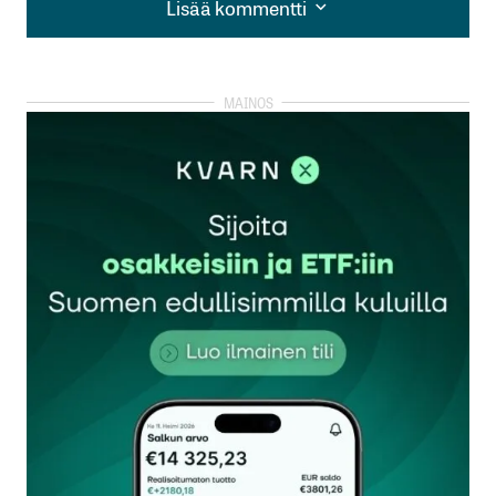
Lisää kommentti
Lisää kommentti
kirjautua
sisään
rekisteröityä
Sähköpostiosoitettasi ei julkaista.
Pakolliset
kentät on merkitty
*
Kommentti
*