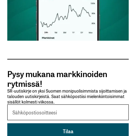
Nimesi tai nimimerkkisi
*
Sähköpostiosoitteesi
*
Tilaa SalkunRakentajan uutiskirje
Pysy mukana markkinoiden
Lähetä kommentti
rytmissä!
SR-uutiskirje on yksi Suomen monipuolisimmista sijoittamisen ja
talouden uutiskirjeistä. Saat sähköpostiisi mielenkiintoisimmat
sisällöt kolmesti viikossa.