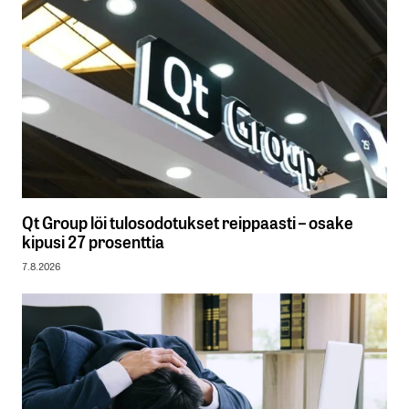
Qt Group löi tulosodotukset reippaasti – osake
kipusi 27 prosenttia
7.8.2026