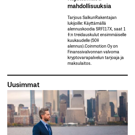
mahdollisuuksia
Tarjous SalkunRakentajan
lukijoille: Käyttämällä​ ​
alennuskoodia​ ​SRFI17X,​ ​saat​ ​1
%:n treidauskulut​ ​ensimmäiselle​ ​
kuukaudelle​ ​(50%​ ​
alennus).Coinmotion Oy on
Finanssivalvonnan valvoma
kryptovarapalvelun tarjoaja ja
maksulaitos.
Uusimmat