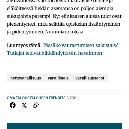
alkuvaiheissa väestön keskimääräisille tuloille ja
eläköityessä heidän asemansa on paljon aiempia
sukupolvia parempi. Nyt elinkaaren alussa tulot ovat
pienentyneet, mitä selittää opiskelun lisääntyminen
ja pidentyminen, Nummiaro toteaa.
Lue myös tämä:
Tässäkö vaurastumisen salaisuus?
Tutkijat tekivät hätkähdyttävän havainnon
nettovarallisuus
varallisuus
varallisuuserot
OMA TALOUS
TALOUDEN TRENDIT
8.6.2021