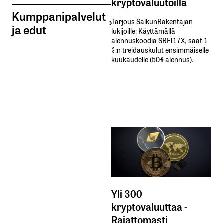
kryptovaluutoilla
Kumppanipalvelut
Tarjous SalkunRakentajan
ja edut
lukijoille: Käyttämällä​ ​
alennuskoodia​ ​SRFI17X,​ ​saat​ ​1
%:n treidauskulut​ ​ensimmäiselle​ ​
kuukaudelle​ ​(50%​ ​alennus).
Yli 300
kryptovaluuttaa -
Rajattomasti