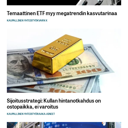
Temaattinen ETF myy megatrendin kasvutarinaa
KAUPALLINEN YHTEISTYÖ
KVARN X
Sijoitusstrategi: Kullan hintanotkahdus on
ostopaikka, ei varoitus
KAUPALLINEN YHTEISTYÖ
RAAKA-AINEET