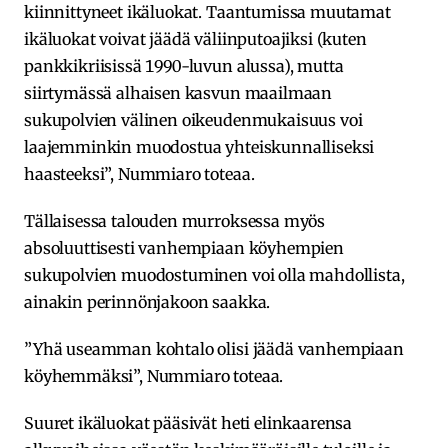
kiinnittyneet ikäluokat. Taantumissa muutamat
ikäluokat voivat jäädä väliinputoajiksi (kuten
pankkikriisissä 1990-luvun alussa), mutta
siirtymässä alhaisen kasvun maailmaan
sukupolvien välinen oikeudenmukaisuus voi
laajemminkin muodostua yhteiskunnalliseksi
haasteeksi”, Nummiaro toteaa.
Tällaisessa talouden murroksessa myös
absoluuttisesti vanhempiaan köyhempien
sukupolvien muodostuminen voi olla mahdollista,
ainakin perinnönjakoon saakka.
”Yhä useamman kohtalo olisi jäädä vanhempiaan
köyhemmäksi”, Nummiaro toteaa.
Suuret ikäluokat pääsivät heti elinkaarensa