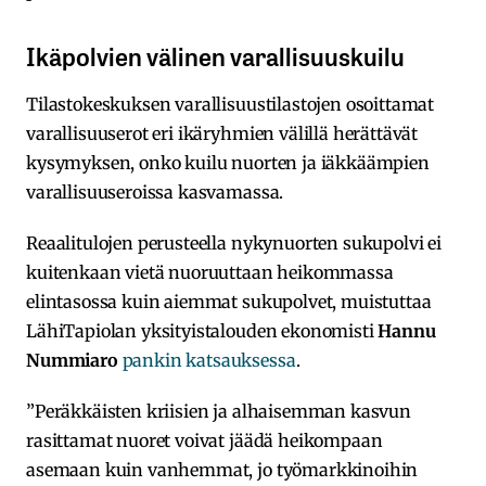
Ikäpolvien välinen varallisuuskuilu
Tilastokeskuksen varallisuustilastojen osoittamat
varallisuuserot eri ikäryhmien välillä herättävät
kysymyksen, onko kuilu nuorten ja iäkkäämpien
varallisuuseroissa kasvamassa.
Reaalitulojen perusteella nykynuorten sukupolvi ei
kuitenkaan vietä nuoruuttaan heikommassa
elintasossa kuin aiemmat sukupolvet, muistuttaa
LähiTapiolan yksityistalouden ekonomisti
Hannu
Nummiaro
pankin katsauksessa
.
”Peräkkäisten kriisien ja alhaisemman kasvun
rasittamat nuoret voivat jäädä heikompaan
asemaan kuin vanhemmat, jo työmarkkinoihin