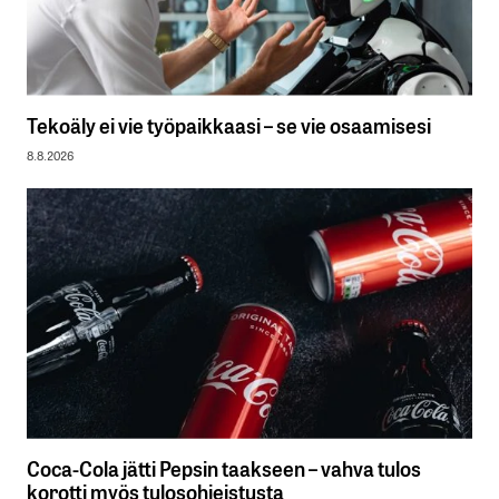
Tekoäly ei vie työpaikkaasi – se vie osaamisesi
8.8.2026
Coca-Cola jätti Pepsin taakseen – vahva tulos
korotti myös tulosohjeistusta