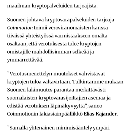
maailman kryptopalveluiden tarjoajista.
Suomen johtava kryptovarapalveluiden tarjoaja
Coinmotion
toimii veroviranomaisten kanssa
tiiviissä yhteistyössä varmistaakseen omalta
osaltaan, että verotuksesta tulee kryptojen
omistajille mahdollisimman selkeää ja
ymmärrettävää.
”Verotusmenettelyn muutokset vahvistavat
kryptojen tuloa valtavirtaan. Tulkintamme mukaan
Suomen lakimuutos parantaa merkittävästi
suomalaisten kryptovarasijoittajien asemaa ja
edistää verotuksen läpinäkyvyyttä”, sanoo
Coinmotionin lakiasiainpäällikkö
Elias Kajander
.
”Samalla yhtenäinen minimisääntely ympäri