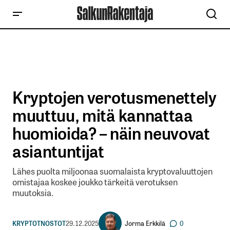
Kryptojen verotusmenettely
muuttuu, mitä kannattaa
huomioida? – näin neuvovat
asiantuntijat
Lähes puolta miljoonaa suomalaista kryptovaluuttojen
omistajaa koskee joukko tärkeitä verotuksen
muutoksia.
Jorma Erkkilä
KRYPTOT
NOSTOT
29.12.2025
0