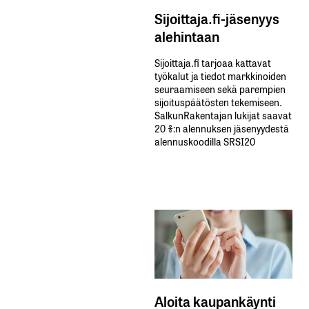
Sijoittaja.fi-jäsenyys
alehintaan
Sijoittaja.fi tarjoaa kattavat
työkalut ja tiedot markkinoiden
seuraamiseen sekä parempien
sijoituspäätösten tekemiseen.
SalkunRakentajan lukijat saavat
20 %:n alennuksen jäsenyydestä
alennuskoodilla SRSI20
Aloita kaupankäynti