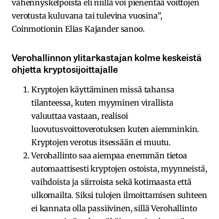
vähennyskelpoista eli niillä voi pienentää voittojen
verotusta kuluvana tai tulevina vuosina”,
Coinmotionin Elias Kajander sanoo.
Verohallinnon ylitarkastajan kolme keskeistä
ohjetta kryptosijoittajalle
Kryptojen käyttäminen missä tahansa
tilanteessa, kuten myyminen virallista
valuuttaa vastaan, realisoi
luovutusvoittoverotuksen kuten aiemminkin.
Kryptojen verotus itsessään ei muutu.
Verohallinto saa aiempaa enemmän tietoa
automaattisesti kryptojen ostoista, myynneistä,
vaihdoista ja siirroista sekä kotimaasta että
ulkomailta. Siksi tulojen ilmoittamisen suhteen
ei kannata olla passiivinen, sillä Verohallinto