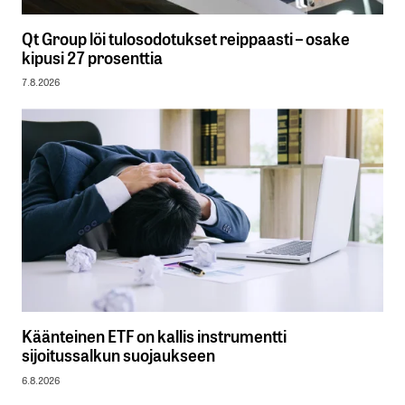
Qt Group löi tulosodotukset reippaasti – osake
kipusi 27 prosenttia
7.8.2026
Käänteinen ETF on kallis instrumentti
sijoitussalkun suojaukseen
6.8.2026