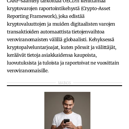
CARF-sääntely tarkoittaa OECD:n kehittämää
kryptovarojen raportointikehystä (Crypto-Asset
Reporting Framework), joka edistää
kryptovaluuttojen ja muiden digitaalisten varojen
transaktioiden automaattista tietojenvaihtoa
veroviranomaisten välillä globaalisti. Kehyksessä
kryptopalveluntarjoajat, kuten pörssit ja välittäjät,
keräävät tietoja asiakkaidensa kaupoista,
luovutuksista ja tuloista ja raportoivat ne vuosittain
veroviranomaisille.