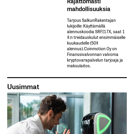
Rajattomasti
mahdollisuuksia
Tarjous SalkunRakentajan
lukijoille: Käyttämällä​ ​
alennuskoodia​ ​SRFI17X,​ ​saat​ ​1
%:n treidauskulut​ ​ensimmäiselle​ ​
kuukaudelle​ ​(50%​ ​
alennus).Coinmotion Oy on
Finanssivalvonnan valvoma
kryptovarapalvelun tarjoaja ja
maksulaitos.
Uusimmat