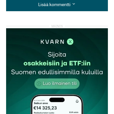
Lisää kommentti
Lisää kommentti
kirjautua
sisään
rekisteröityä
Sähköpostiosoitettasi ei julkaista.
Pakolliset
kentät on merkitty
*
Kommentti
*