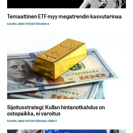
Temaattinen ETF myy megatrendin kasvutarinaa
KAUPALLINEN YHTEISTYÖ
KVARN X
Sijoitusstrategi: Kullan hintanotkahdus on
ostopaikka, ei varoitus
KAUPALLINEN YHTEISTYÖ
RAAKA-AINEET