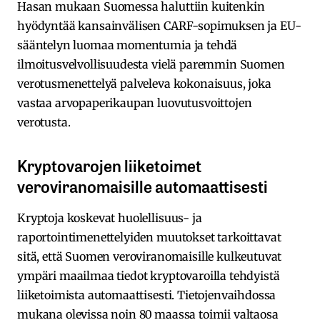
Hasan mukaan Suomessa haluttiin kuitenkin
hyödyntää kansainvälisen CARF-sopimuksen ja EU-
sääntelyn luomaa momentumia ja tehdä
ilmoitusvelvollisuudesta vielä paremmin Suomen
verotusmenettelyä palveleva kokonaisuus, joka
vastaa arvopaperikaupan luovutusvoittojen
verotusta.
Kryptovarojen liiketoimet
veroviranomaisille automaattisesti
Kryptoja koskevat huolellisuus- ja
raportointimenettelyiden muutokset tarkoittavat
sitä, että Suomen veroviranomaisille kulkeutuvat
ympäri maailmaa tiedot kryptovaroilla tehdyistä
liiketoimista automaattisesti. Tietojenvaihdossa
mukana olevissa noin 80 maassa toimii valtaosa