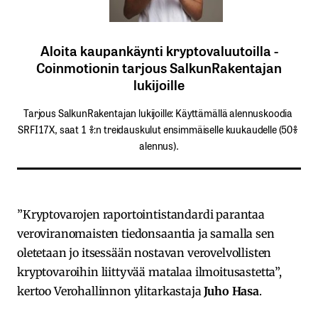
Aloita kaupankäynti kryptovaluutoilla -
Coinmotionin tarjous SalkunRakentajan
lukijoille
Tarjous SalkunRakentajan lukijoille: Käyttämällä​ ​alennuskoodia​ ​
SRFI17X,​ ​saat​ ​1 %:n treidauskulut​ ​ensimmäiselle​ ​kuukaudelle​ ​(50%​ ​
alennus).
”Kryptovarojen raportointistandardi parantaa
veroviranomaisten tiedonsaantia ja samalla sen
oletetaan jo itsessään nostavan verovelvollisten
kryptovaroihin liittyvää matalaa ilmoitusastetta”,
kertoo Verohallinnon ylitarkastaja
Juho Hasa
.