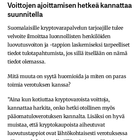
Voittojen ajoittamisen hetkeä kannattaa
suunnitella
Suomalaisille kryptovarapalvelun tarjoajille tulee
velvoite ilmoittaa luonnollisten henkilöiden
luovutusvoiton ja -tappion laskemiseksi tarpeelliset
tiedot tulotapahtumista, jos sillä itsellään on nämä
tiedot olemassa.
Mitä muuta on syytä huomioida ja miten on paras
toimia verotuksen kanssa?
”Aina kun kotiuttaa kryptovaroista voittoja,
kannattaa harkita, onko hetki otollinen myös
pääomatuloverotuksen kannalta. Lisäksi on hyvä
muistaa, että kryptokaupoista aiheutuvat
luovutustappiot ovat lähtökohtaisesti verotuksessa