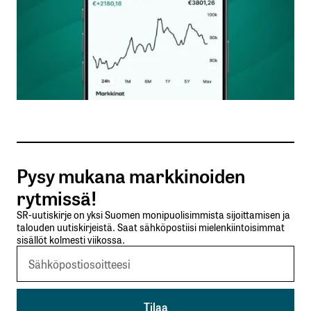
Nimesi tai nimimerkkisi
*
Sähköpostiosoitteesi
*
Tilaa SalkunRakentajan uutiskirje
Pysy mukana markkinoiden
Lähetä kommentti
rytmissä!
SR-uutiskirje on yksi Suomen monipuolisimmista sijoittamisen ja
talouden uutiskirjeistä. Saat sähköpostiisi mielenkiintoisimmat
sisällöt kolmesti viikossa.