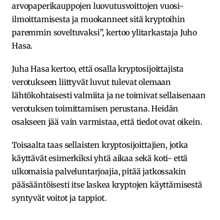
arvopaperikauppojen luovutusvoittojen vuosi-
ilmoittamisesta ja muokanneet sitä kryptoihin
paremmin soveltuvaksi”, kertoo ylitarkastaja Juho
Hasa.
Juha Hasa kertoo, että osalla kryptosijoittajista
verotukseen liittyvät luvut tulevat olemaan
lähtökohtaisesti valmiita ja ne toimivat sellaisenaan
verotuksen toimittamisen perustana. Heidän
osakseen jää vain varmistaa, että tiedot ovat oikein.
Toisaalta taas sellaisten kryptosijoittajien, jotka
käyttävät esimerkiksi yhtä aikaa sekä koti- että
ulkomaisia palveluntarjoajia, pitää jatkossakin
pääsääntöisesti itse laskea kryptojen käyttämisestä
syntyvät voitot ja tappiot.