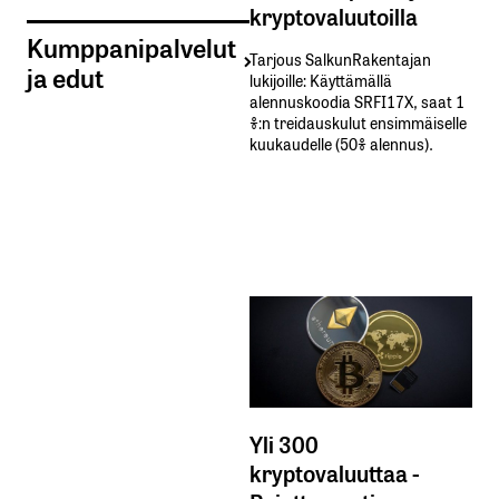
kryptovaluutoilla
Kumppanipalvelut
Tarjous SalkunRakentajan
ja edut
lukijoille: Käyttämällä​ ​
alennuskoodia​ ​SRFI17X,​ ​saat​ ​1
%:n treidauskulut​ ​ensimmäiselle​ ​
kuukaudelle​ ​(50%​ ​alennus).
Yli 300
kryptovaluuttaa -