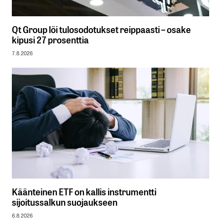
Qt Group löi tulosodotukset reippaasti – osake
kipusi 27 prosenttia
7.8.2026
Käänteinen ETF on kallis instrumentti
sijoitussalkun suojaukseen
6.8.2026