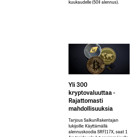
kuukaudelle​ ​(50%​ ​alennus).
Yli 300
kryptovaluuttaa -
Rajattomasti
mahdollisuuksia
Tarjous SalkunRakentajan
lukijoille: Käyttämällä​ ​
alennuskoodia​ ​SRFI17X,​ ​saat​ ​1