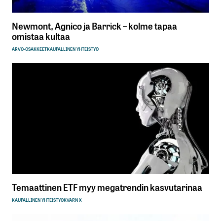
Newmont, Agnico ja Barrick – kolme tapaa
omistaa kultaa
ARVO-OSAKKEET
KAUPALLINEN YHTEISTYÖ
Temaattinen ETF myy megatrendin kasvutarinaa
KAUPALLINEN YHTEISTYÖ
KVARN X