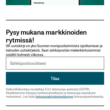
Sähköpostiosoitteesi
*
Tilaa SalkunRakentajan uutiskirje
Pysy mukana markkinoiden
Lähetä kommentti
rytmissä!
SR-uutiskirje on yksi Suomen monipuolisimmista sijoittamisen ja
talouden uutiskirjeistä. Saat sähköpostiisi mielenkiintoisimmat
sisällöt kolmesti viikossa.
SalkunRakentaja noudattaa EU:n tietosuoja-asetusta (GDPR).
Käsittelemme tietojasi luottamuksellisesti ja tietosuoja-asetuksen
mukaisesti. Lue lisää
tietosuojakäytänteistämme
tietosuojaselosteesta.