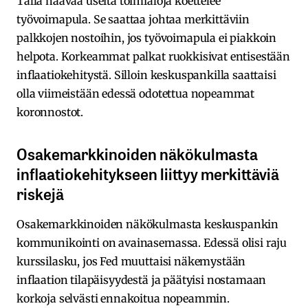
Tällä haavaa useita toimialoja koettelee
työvoimapula. Se saattaa johtaa merkittäviin
palkkojen nostoihin, jos työvoimapula ei piakkoin
helpota. Korkeammat palkat ruokkisivat entisestään
inflaatiokehitystä. Silloin keskuspankilla saattaisi
olla viimeistään edessä odotettua nopeammat
koronnostot.
Osakemarkkinoiden näkökulmasta
inflaatiokehitykseen liittyy merkittäviä
riskejä
Osakemarkkinoiden näkökulmasta keskuspankin
kommunikointi on avainasemassa. Edessä olisi raju
kurssilasku, jos Fed muuttaisi näkemystään
inflaation tilapäisyydestä ja päätyisi nostamaan
korkoja selvästi ennakoitua nopeammin.