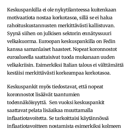
Keskuspankilla ei ole nykytilanteessa kuitenkaan
motivaatiota nostaa korkotasoa, sillä se ei halua
rahoituskustannusten merkittävästi kallistuvan.
Syynä siihen on julkisen sektorin ennätyssuuri
velkakuorma. Euroopan keskuspankilla on Fedin
kanssa samanlaiset haasteet. Nopeat koronnostot
euroalueella saattaisivat tuoda mukanaan uuden
velkakriisin. Esimerkiksi Italian talous ei välttämättä
kestäisi merkittävästi korkeampaa korkotasoa.
Keskuspankit myös tiedostavat, että nopeat
koronnostot lisäävät taantumien
todennäköisyyttä. Sen vuoksi keskuspankit
saattavat pelata lisäaikaa muuttamalla
inflaatiotavoitetta. Se tarkoittaisi käytännössä
inflaatiotavoitteen nostamista esimerkiksi kolmeen