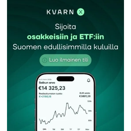
sisään
rekisteröityä
Sähköpostiosoitettasi ei julkaista.
Pakolliset
kentät on merkitty
*
Kommentti
*
Nimesi tai nimimerkkisi
*