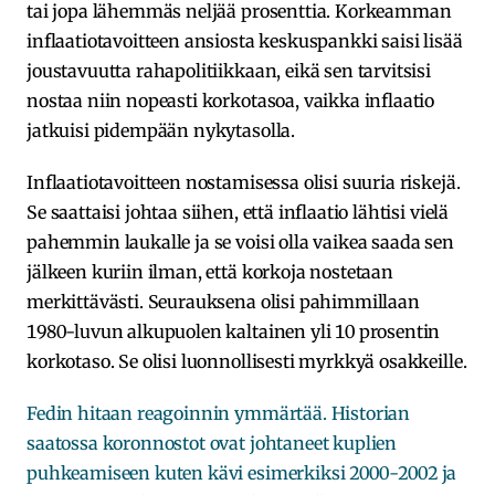
tai jopa lähemmäs neljää prosenttia. Korkeamman
inflaatiotavoitteen ansiosta keskuspankki saisi lisää
joustavuutta rahapolitiikkaan, eikä sen tarvitsisi
nostaa niin nopeasti korkotasoa, vaikka inflaatio
jatkuisi pidempään nykytasolla.
Inflaatiotavoitteen nostamisessa olisi suuria riskejä.
Se saattaisi johtaa siihen, että inflaatio lähtisi vielä
pahemmin laukalle ja se voisi olla vaikea saada sen
jälkeen kuriin ilman, että korkoja nostetaan
merkittävästi. Seurauksena olisi pahimmillaan
1980-luvun alkupuolen kaltainen yli 10 prosentin
korkotaso. Se olisi luonnollisesti myrkkyä osakkeille.
Fedin hitaan reagoinnin ymmärtää. Historian
saatossa koronnostot ovat johtaneet kuplien
puhkeamiseen kuten kävi esimerkiksi 2000-2002 ja