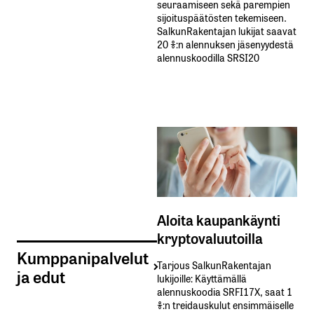
seuraamiseen sekä parempien
sijoituspäätösten tekemiseen.
SalkunRakentajan lukijat saavat
20 %:n alennuksen jäsenyydestä
alennuskoodilla SRSI20
Aloita kaupankäynti
kryptovaluutoilla
Kumppanipalvelut
Tarjous SalkunRakentajan
ja edut
lukijoille: Käyttämällä​ ​
alennuskoodia​ ​SRFI17X,​ ​saat​ ​1
%:n treidauskulut​ ​ensimmäiselle​ ​