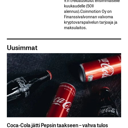
%:n treidauskulut​ ​ensimmäiselle​ ​
kuukaudelle​ ​(50%​ ​
alennus).Coinmotion Oy on
Finanssivalvonnan valvoma
kryptovarapalvelun tarjoaja ja
maksulaitos.
Uusimmat
Coca-Cola jätti Pepsin taakseen – vahva tulos