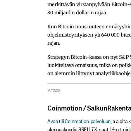
merkittävän virstanpylvään Bitcoin-s
80 miljardin dollarin rajaa.
Kun Bitcoin nousi uuteen ennätyshin
ohjelmistoyrityksen yli 640 000 bitcoi
rajan.
Strategyn Bitcoin-kassa on nyt S&P 5
luokiteltava omaisuus, mikä on poikk
on aiemmin liittynyt analytiikkaohje
MAINOS
Coinmotion​ / ​SalkunRakentaja
Avaa​ ​tili​ ​Coinmotion-palveluun
ja aloita 
alennuskoodia​ ​SRFI17X,​ ​saat​ ​1%:n treida