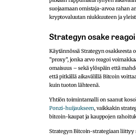
suojaamaan omistaja-arvoa rahan arv
kryptovaluutan niukkuuteen ja yleis
Strategyn osake reagoi
Käytännössä Strategyn osakkeesta onk
”proxy”, jonka arvo reagoi voimakkaa
omaisuus – sekä ylöspäin että mahdol
että pitkällä aikavälillä Bitcoin voit
kuin tuoton lähteenä.
Yhtiön toimintamalli on saanut kosol
Ponzi-huijaukseen
, vaikkakin strateg
bitcoin-kaupat ja kauppojen rahoituk
Strategyn Bitcoin-strategiaan liittyy s