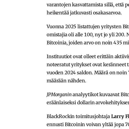
varantojen kasvattamista sillä, että 
heikentää jatkuvasti osakasarvoa.
Vuonna 2025 listattujen yritysten Bi
omistajia oli alle 100, nyt jo yli 200
Bitcoinia, joiden arvo on noin 435 mil
Instituutiot ovat olleet erittäin aktii
noteeratut yritykset ovat keränneet t
vuoden 2024 saldon. Määrä on noin 7
määrään nähden.
JPMorganin
analyytikot kuvaavat Bitc
eräänlaiseksi dollarin arvokehityksen
BlackRockin toimitusjohtaja
Larry F
ennusti Bitcoinin voivan yltää jopa 7