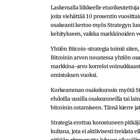
Laskemalla liikkeelle etuoikeutettuja 
joita viehättää 10 prosentin vuositt
osakeanti kertoo myös Strategyn luo
kehitykseen, vaikka markkinoiden vola
Yhtiön Bitcoin-strategia toimii siten,
Bitcoinin arvon noustessa yhtiön osa
markkina-arvo korreloi voimakkaasti
omistuksen vuoksi.
Korkeamman osakekurssin myötä Stra
ehdoilla uusilla osakeanneilla tai lai
bitcoinin ostamiseen. Tämä kierre ja
Strategia erottuu korostuneen pitkäj
kultana, jota ei aktiivisesti treidata 
pitkään riippumatta lyhyen aikavälin