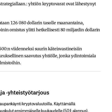
trategiallaan.: yhtiön kryptovarat ovat lähestynyt
taan 126 080 dollarin tasolle maanantaina,
nin omistus ylitti hetkellisesti 80 miljardin dollarin
00:n viidenneksi suurin käteisvastineisiin
euksellinen saavutus yhtiölle, jonka ydintoimiala
lmistoihin.
 ​-​​yhteistyötarjous
kaupankäynti kryptovaluutoilla.​ ​Käyttämällä​ ​
uskulut​ ​ensimmäiselle​ ​kuukaudelle​ ​(50%​ ​alennus).