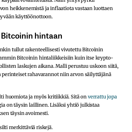
on heikkenemistä ja inflaatiota vastaan luottaen
tyvään käyttöönottoon.
 Bitcoinin hintaan
in tullut rakenteellisesti vivutettu Bitcoinin
mmin Bitcoinin hintaliikkeisiin kuin itse krypto-
listen laskujen aikana. Malli perustuu uskoon siitä,
taa perinteiset rahavarannot niin arvon säilyttäjänä
ti huomiota ja myös kritiikkiä. Sitä on
verrattu jopa
ia on täysin laillinen. Lisäksi yhtiö julkistaa
sen täysin avoimesti.
ilti merkittäviä riskejä.