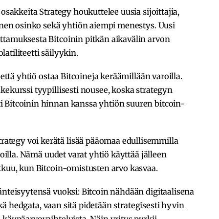
osakkeita Strategy houkuttelee uusia sijoittajia,
ainen osinko sekä yhtiön aiempi menestys. Uusi
ttamuksesta Bitcoinin pitkän aikavälin arvon
tiliteetti säilyykin.
 että yhtiö ostaa Bitcoineja keräämillään varoilla.
kekurssi tyypillisesti nousee, koska strategyn
 Bitcoinin hinnan kanssa yhtiön suuren bitcoin-
tegy voi kerätä lisää pääomaa edullisemmilla
noilla. Nämä uudet varat yhtiö käyttää jälleen
tkuu, kun Bitcoin-omistusten arvo kasvaa.
änteisyytensä vuoksi: Bitcoin nähdään digitaalisena
eikä hedgata, vaan sitä pidetään strategisesti hyvin
 käypäarvovaihteluista. Näin yritys pyrkii