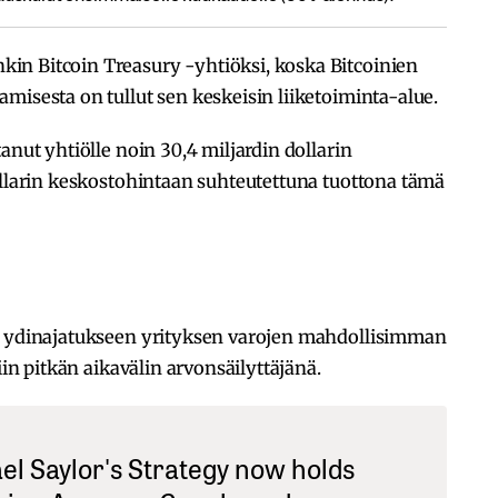
in Bitcoin Treasury -yhtiöksi, koska Bitcoinien
misesta on tullut sen keskeisin liiketoiminta-alue.
anut yhtiölle noin 30,4 miljardin dollarin
ollarin keskostohintaan suhteutettuna tuottona tämä
uu ydinajatukseen yrityksen varojen mahdollisimman
iin pitkän aikavälin arvonsäilyttäjänä.
l Saylor's Strategy now holds