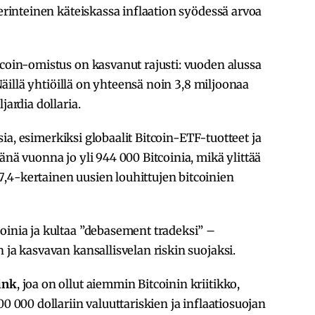
perinteinen käteiskassa inflaation syödessä arvoa
tcoin-omistus on kasvanut rajusti: vuoden alussa
. Näillä yhtiöillä on yhteensä noin 3,8 miljoonaa
jardia dollaria.
visia, esimerkiksi globaalit Bitcoin-ETF-tuotteet ja
änä vuonna jo yli 944 000 Bitcoinia, mikä ylittää
,4-kertainen uusien louhittujen bitcoinien
oinia ja kultaa ”debasement tradeksi” –
 ja kasvavan kansallisvelan riskin suojaksi.
ink
, joa on ollut aiemmin Bitcoinin kriitikko,
00 000 dollariin valuuttariskien ja inflaatiosuojan