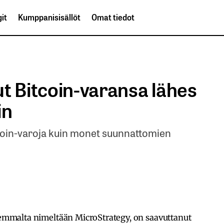
it
Kumppanisisällöt
Omat tiedot
t Bitcoin-varansa lähes
in
oin-varoja kuin monet suunnattomien
iemmalta nimeltään MicroStrategy, on saavuttanut