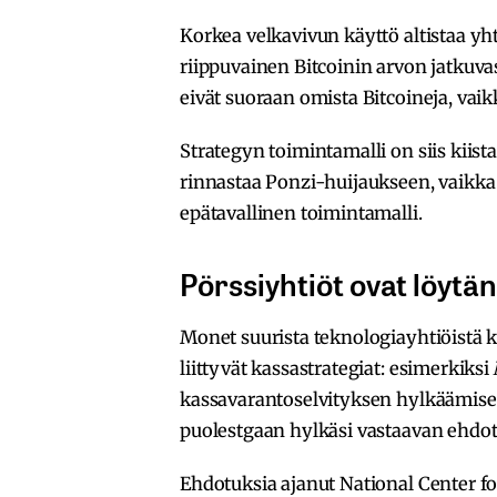
Korkea velkavivun käyttö altistaa yht
riippuvainen Bitcoinin arvon jatkuva
eivät suoraan omista Bitcoineja, vai
Strategyn toimintamalli on siis kiista
rinnastaa Ponzi-huijaukseen, vaikka
epätavallinen toimintamalli.
Pörssiyhtiöt ovat löytän
Monet suurista teknologiayhtiöistä k
liittyvät kassastrategiat: esimerkiksi
kassavarantoselvityksen hylkäämisest
puolestgaan hylkäsi vastaavan ehdotu
Ehdotuksia ajanut National Center fo