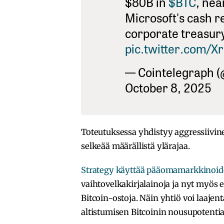
$80B in
$BTC
, ne
Microsoft's cash r
corporate treasu
pic.twitter.com/
— Cointelegraph (
October 8, 2025
Toteutuksessa yhdistyy aggressiivi
selkeää määrällistä ylärajaa.
Strategy käyttää pääomamarkkinoide
vaihtovelkakirjalainoja ja nyt myös e
Bitcoin-ostoja. Näin yhtiö voi laajent
altistumisen Bitcoinin nousupotentia