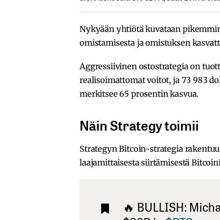
Nykyään yhtiötä kuvataan pikemmink
omistamisesta ja omistuksen kasvatta
Aggressiivinen ostostrategia on tuott
realisoimattomat voitot, ja 73 983 d
merkitsee 65 prosentin kasvua.
Näin Strategy toimii
Strategyn Bitcoin-strategia rakent
laajamittaisesta siirtämisestä Bitcoin
🔥 BULLISH: Michae