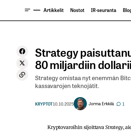
Artikkelit
Nostot
IR-seuranta
Blog
Strategy paisuttanu
80 miljardiin dollari
Strategy omistaa nyt enemmän Bitc
kassavarojen teknojätit.
Jorma Erkkilä
KRYPTOT
10.10.2025
1
Kryptovaroihin sijoittava
Strategy
, a