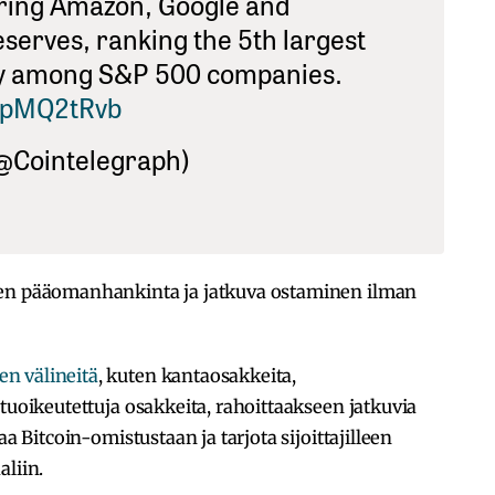
aring Amazon, Google and
eserves, ranking the 5th largest
ry among S&P 500 companies.
XrpMQ2tRvb
@Cointelegraph)
nen pääomanhankinta ja jatkuva ostaminen ilman
n välineitä
, kuten kantaosakkeita,
tuoikeutettuja osakkeita, rahoittaakseen jatkuvia
aa Bitcoin-omistustaan ja tarjota sijoittajilleen
aliin.