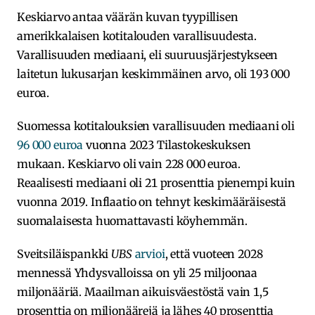
Keskiarvo antaa väärän kuvan tyypillisen
amerikkalaisen kotitalouden varallisuudesta.
Varallisuuden mediaani, eli suuruusjärjestykseen
laitetun lukusarjan keskimmäinen arvo, oli 193 000
euroa.
Suomessa kotitalouksien varallisuuden mediaani oli
96 000 euroa
vuonna 2023 Tilastokeskuksen
mukaan. Keskiarvo oli vain 228 000 euroa.
Reaalisesti mediaani oli 21 prosenttia pienempi kuin
vuonna 2019. Inflaatio on tehnyt keskimääräisestä
suomalaisesta huomattavasti köyhemmän.
Sveitsiläispankki
UBS
arvioi
, että vuoteen 2028
mennessä Yhdysvalloissa on yli 25 miljoonaa
miljonääriä. Maailman aikuisväestöstä vain 1,5
prosenttia on miljonäärejä ja lähes 40 prosenttia