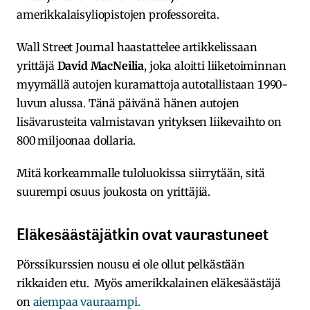
amerikkalaisyliopistojen professoreita.
Wall Street Journal haastattelee artikkelissaan
yrittäjä
David MacNeilia
, joka aloitti liiketoiminnan
myymällä autojen kuramattoja autotallistaan 1990-
luvun alussa. Tänä päivänä hänen autojen
lisävarusteita valmistavan yrityksen liikevaihto on
800 miljoonaa dollaria.
Mitä korkeammalle tuloluokissa siirrytään, sitä
suurempi osuus joukosta on yrittäjiä.
Eläkesäästäjätkin ovat vaurastuneet
Pörssikurssien nousu ei ole ollut pelkästään
rikkaiden etu. Myös amerikkalainen eläkesäästäjä
on
aiempaa vauraampi.