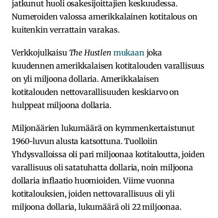
jatkunut huoli osakesijoittajien keskuudessa.
Numeroiden valossa amerikkalainen kotitalous on
kuitenkin verrattain varakas.
Verkkojulkaisu
The Hustlen
mukaan
joka
kuudennen amerikkalaisen kotitalouden varallisuus
on yli miljoona dollaria. Amerikkalaisen
kotitalouden nettovarallisuuden keskiarvo on
hulppeat miljoona dollaria.
Miljonäärien lukumäärä on kymmenkertaistunut
1960-luvun alusta katsottuna. Tuolloiin
Yhdysvalloissa oli pari miljoonaa kotitaloutta, joiden
varallisuus oli satatuhatta dollaria, noin miljoona
dollaria inflaatio huomioiden. Viime vuonna
kotitalouksien, joiden nettovarallisuus oli yli
miljoona dollaria, lukumäärä oli 22 miljoonaa.