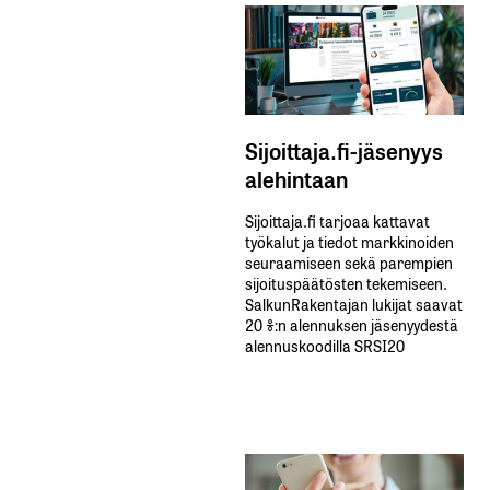
Sijoittaja.fi-jäsenyys
alehintaan
Sijoittaja.fi tarjoaa kattavat
työkalut ja tiedot markkinoiden
seuraamiseen sekä parempien
sijoituspäätösten tekemiseen.
SalkunRakentajan lukijat saavat
20 %:n alennuksen jäsenyydestä
alennuskoodilla SRSI20