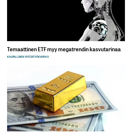
Tilaa SalkunRakentajan uutiskirje
Lähetä kommentti
Temaattinen ETF myy megatrendin kasvutarinaa
KAUPALLINEN YHTEISTYÖ
KVARN X