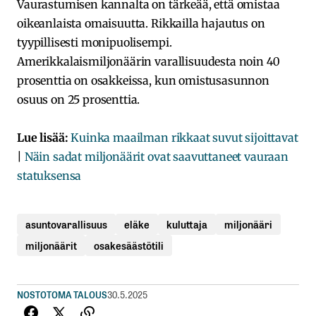
Vaurastumisen kannalta on tärkeää, että omistaa
oikeanlaista omaisuutta. Rikkailla hajautus on
tyypillisesti monipuolisempi.
Amerikkalaismiljonäärin varallisuudesta noin 40
prosenttia on osakkeissa, kun omistusasunnon
osuus on 25 prosenttia.
Lue lisää:
Kuinka maailman rikkaat suvut sijoittavat
|
Näin sadat miljonäärit ovat saavuttaneet vauraan
statuksensa
asuntovarallisuus
eläke
kuluttaja
miljonääri
miljonäärit
osakesäästötili
NOSTOT
OMA TALOUS
30.5.2025