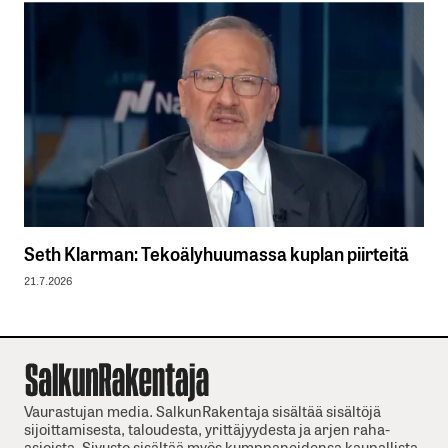
Seth Klarman: Tekoälyhuumassa kuplan piirteitä
21.7.2026
Vaurastujan media. SalkunRakentaja sisältää sisältöjä
sijoittamisesta, taloudesta, yrittäjyydesta ja arjen raha-
asioista. Sivusto sisältää myös kumppaneidensa kaupallista