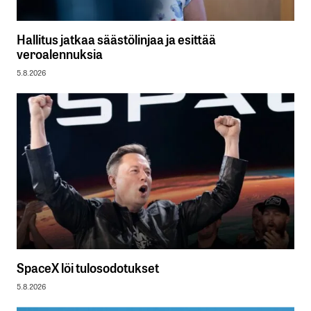
Hallitus jatkaa säästölinjaa ja esittää
veroalennuksia
5.8.2026
SpaceX löi tulosodotukset
5.8.2026