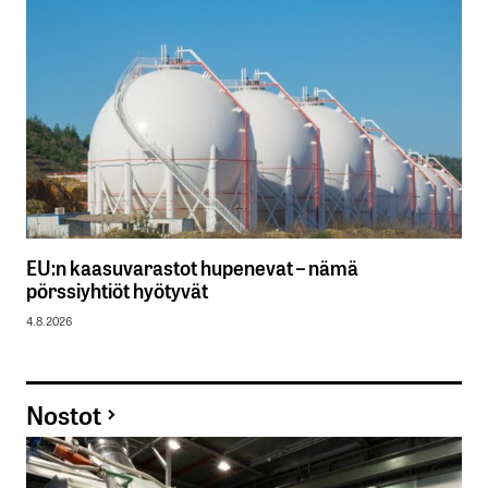
EU:n kaasuvarastot hupenevat – nämä
pörssiyhtiöt hyötyvät
4.8.2026
Nostot