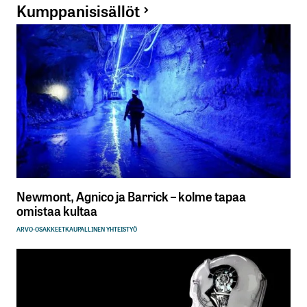
Kumppanisisällöt
Sähköpostiosoitettasi ei julkaista.
Pakolliset
kentät on merkitty
*
Kommentti
*
Newmont, Agnico ja Barrick – kolme tapaa
omistaa kultaa
Nimesi tai nimimerkkisi
*
ARVO-OSAKKEET
KAUPALLINEN YHTEISTYÖ
Sähköpostiosoitteesi
*