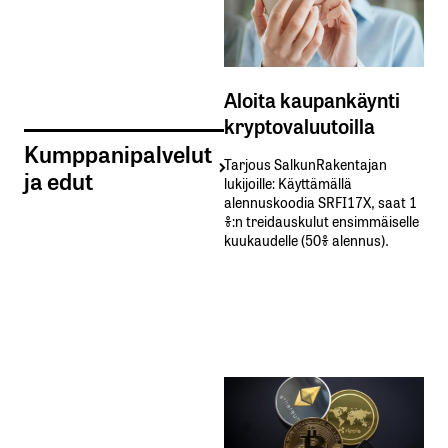
Aloita kaupankäynti
kryptovaluutoilla
Kumppanipalvelut
Tarjous SalkunRakentajan
ja edut
lukijoille: Käyttämällä​ ​
alennuskoodia​ ​SRFI17X,​ ​saat​ ​1
%:n treidauskulut​ ​ensimmäiselle​ ​
kuukaudelle​ ​(50%​ ​alennus).