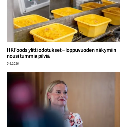
HKFoods ylitti odotukset – loppuvuoden näkymiin
nousi tummia pilviä
5.8.2026