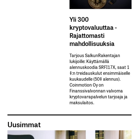
Yli 300
kryptovaluuttaa -
Rajattomasti
mahdollisuuksia
Tarjous SalkunRakentajan
lukijoille: Käyttämällä​ ​
alennuskoodia​ ​SRFI17X,​ ​saat​ ​1
%:n treidauskulut​ ​ensimmäiselle​ ​
kuukaudelle​ ​(50%​ ​alennus).
Coinmotion Oy on
Finanssivalvonnan valvoma
kryptovarapalvelun tarjoaja ja
maksulaitos.
Uusimmat