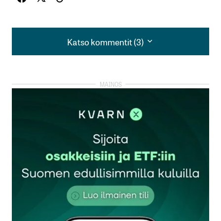
Katso kommentit (3)
Katso kommentit (3)
Kuinka suuri osuus suomalaisten varallisuudesta
on sijoitettuna pakollisten työeläkkeiden kautta
eläkevakuutusyhtiöiden omistusmassaan, mitä ei
lasketa mukaan jutun laskelmaan?
Big Ron
30.5.2025 at 11:31
Vastaa
Moi! Vertailu ei ollut jutun pointti, vaikka saattoikin
sillä tavalla tulla lävitse. Ymmärtääkseni nykyiset
eläkkeet maksetaan pitkälti nykyisillä