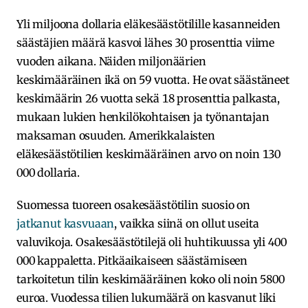
Yli miljoona dollaria eläkesäästötilille kasanneiden
säästäjien määrä kasvoi lähes 30 prosenttia viime
vuoden aikana. Näiden miljonäärien
keskimääräinen ikä on 59 vuotta. He ovat säästäneet
keskimäärin 26 vuotta sekä 18 prosenttia palkasta,
mukaan lukien henkilökohtaisen ja työnantajan
maksaman osuuden. Amerikkalaisten
eläkesäästötilien keskimääräinen arvo on noin 130
000 dollaria.
Suomessa tuoreen osakesäästötilin suosio on
jatkanut kasvuaan
, vaikka siinä on ollut useita
valuvikoja. Osakesäästötilejä oli huhtikuussa yli 400
000 kappaletta. Pitkäaikaiseen säästämiseen
tarkoitetun tilin keskimääräinen koko oli noin 5800
euroa. Vuodessa tilien lukumäärä on kasvanut liki