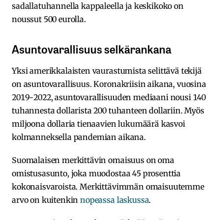
sadallatuhannella kappaleella ja keskikoko on
noussut 500 eurolla.
Asuntovarallisuus selkärankana
Yksi amerikkalaisten vaurastumista selittävä tekijä
on asuntovarallisuus. Koronakriisin aikana, vuosina
2019-2022, asuntovarallisuuden mediaani nousi 140
tuhannesta dollarista 200 tuhanteen dollariin. Myös
miljoona dollaria tienaavien lukumäärä kasvoi
kolmanneksella pandemian aikana.
Suomalaisen merkittävin omaisuus on oma
omistusasunto, joka muodostaa 45 prosenttia
kokonaisvaroista. Merkittävimmän omaisuutemme
arvo on kuitenkin
nopeassa laskussa
.