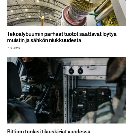
Tekoälybuumin parhaat tuotot saattavat löytyä
muistin ja sähkön niukkuudesta
7.8.2026
Bittium tuplasi tilauskirjat vuodessa