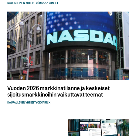
KAUPALLINEN YHTEISTYÖ
RAAKA-AINEET
Vuoden 2026 markkinatilanne ja keskeiset
sijoitusmarkkinoihin vaikuttavat teemat
KAUPALLINEN YHTEISTYÖ
KVARN X