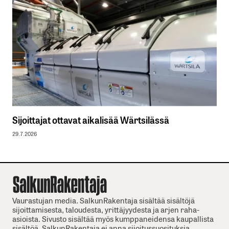
Sijoittajat ottavat aikalisää Wärtsilässä
29.7.2026
Vaurastujan media. SalkunRakentaja sisältää sisältöjä
sijoittamisesta, taloudesta, yrittäjyydesta ja arjen raha-
asioista. Sivusto sisältää myös kumppaneidensa kaupallista
sisältöä. SalkunRakentaja ei anna sijoitussuosituksia.