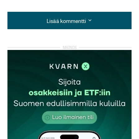
Lisää kommentti
Lisää kommentti
kirjautua
sisään
rekisteröityä
Sähköpostiosoitettasi ei julkaista.
Pakolliset
kentät on merkitty
*
Kommentti
*