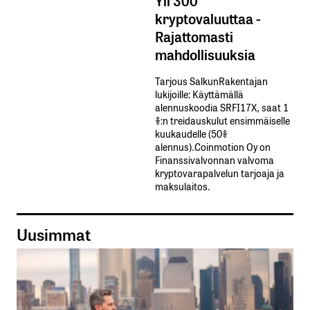
kryptovaluuttaa -
Rajattomasti
mahdollisuuksia
Tarjous SalkunRakentajan
lukijoille: Käyttämällä​ ​
alennuskoodia​ ​SRFI17X,​ ​saat​ ​1
%:n treidauskulut​ ​ensimmäiselle​ ​
kuukaudelle​ ​(50%​ ​
alennus).Coinmotion Oy on
Finanssivalvonnan valvoma
kryptovarapalvelun tarjoaja ja
maksulaitos.
Uusimmat