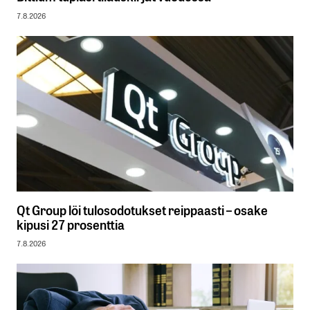
7.8.2026
Qt Group löi tulosodotukset reippaasti – osake
kipusi 27 prosenttia
7.8.2026