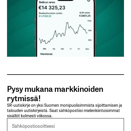
Nimesi tai nimimerkkisi
*
Sähköpostiosoitteesi
*
Tilaa SalkunRakentajan uutiskirje
Pysy mukana markkinoiden
Lähetä kommentti
rytmissä!
SR-uutiskirje on yksi Suomen monipuolisimmista sijoittamisen ja
talouden uutiskirjeistä. Saat sähköpostiisi mielenkiintoisimmat
sisällöt kolmesti viikossa.