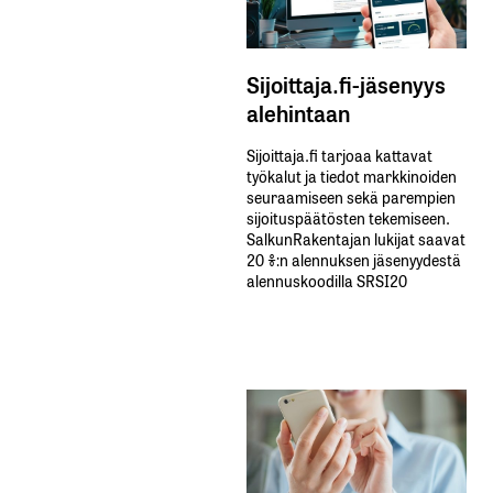
Sijoittaja.fi-jäsenyys
alehintaan
Sijoittaja.fi tarjoaa kattavat
työkalut ja tiedot markkinoiden
seuraamiseen sekä parempien
sijoituspäätösten tekemiseen.
SalkunRakentajan lukijat saavat
20 %:n alennuksen jäsenyydestä
alennuskoodilla SRSI20