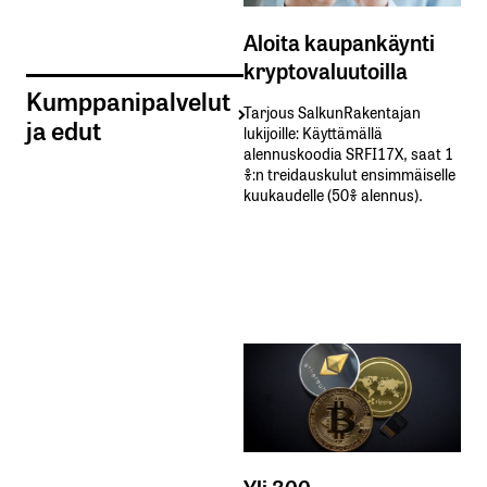
Aloita kaupankäynti
kryptovaluutoilla
Kumppanipalvelut
Tarjous SalkunRakentajan
ja edut
lukijoille: Käyttämällä​ ​
alennuskoodia​ ​SRFI17X,​ ​saat​ ​1
%:n treidauskulut​ ​ensimmäiselle​ ​
kuukaudelle​ ​(50%​ ​alennus).
Yli 300