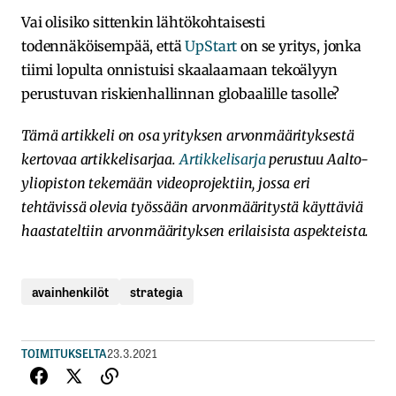
Vai olisiko sittenkin lähtökohtaisesti
todennäköisempää, että
UpStart
on se yritys, jonka
tiimi lopulta onnistuisi skaalaamaan tekoälyyn
perustuvan riskienhallinnan globaalille tasolle?
Tämä artikkeli on osa yrityksen arvonmäärityksestä
kertovaa artikkelisarjaa.
Artikkelisarja
perustuu Aalto-
yliopiston tekemään videoprojektiin, jossa eri
tehtävissä olevia työssään arvonmääritystä käyttäviä
haastateltiin arvonmäärityksen erilaisista aspekteista.
avainhenkilöt
strategia
TOIMITUKSELTA
23.3.2021