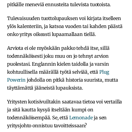
pitkälle meneviä ennusteita tulevista tuotoista.
Tulevaisuuden tuottolupauksen voi kirjata itselleen
ylös kalenteriin, ja katsoa vuoden tai kahden päästä
onko yritys oikeasti lupaamallaan tiellä.
Arviota ei ole myöskään pakko tehdä itse, sillä
todennäköisesti joku muu on jo tehnyt arvion
puolestasi. Englannin kielen taidolla ja varsin
kohtuullisella määrällä työtä selviää, että
Plug
Powerin
johdolla on pitkä historia suurista, mutta
täyttämättä jääneistä lupauksista.
Yritysten kotisivuiltakin saatavaa tietoa voi vertailla
ja sitä kautta kysyä itseltään kumpi on
todennäköisempää. Se, että
Lemonade
ja sen
yritysjohto onnistuu tavoitteissaan?