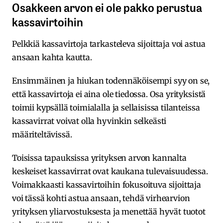
Osakkeen arvon ei ole pakko perustua
kassavirtoihin
Pelkkiä kassavirtoja tarkasteleva sijoittaja voi astua
ansaan kahta kautta.
Ensimmäinen ja hiukan todennäköisempi syy on se,
että kassavirtoja ei aina ole tiedossa. Osa yrityksistä
toimii kypsällä toimialalla ja sellaisissa tilanteissa
kassavirrat voivat olla hyvinkin selkeästi
määriteltävissä.
Toisissa tapauksissa yrityksen arvon kannalta
keskeiset kassavirrat ovat kaukana tulevaisuudessa.
Voimakkaasti kassavirtoihin fokusoituva sijoittaja
voi tässä kohti astua ansaan, tehdä virhearvion
yrityksen yliarvostuksesta ja menettää hyvät tuotot